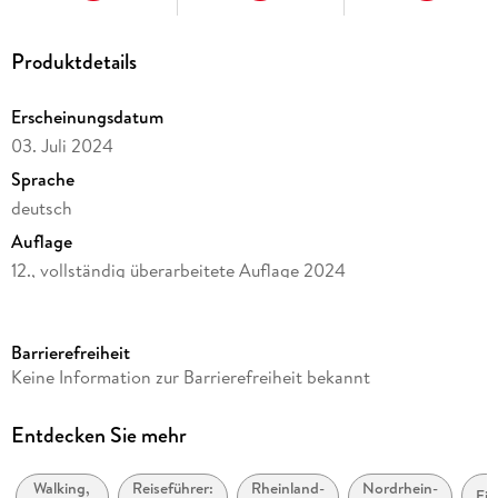
Produktdetails
Erscheinungsdatum
03. Juli 2024
Sprache
deutsch
Auflage
12., vollständig überarbeitete Auflage 2024
Seitenanzahl
280
Barrierefreiheit
Reihe
Keine Information zur Barrierefreiheit bekannt
Rother Wanderführer
Autor/Autorin
Entdecken Sie mehr
Maria Reitz, Winand Reitz
Walking,
Reiseführer:
Rheinland-
Nordrhein-
Verlag/Hersteller
Eif