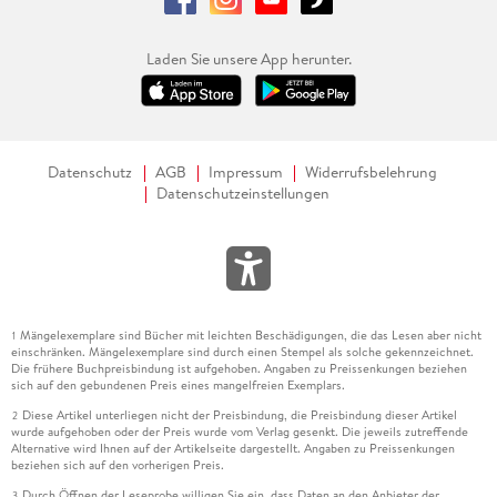
Laden Sie unsere App herunter.
Datenschutz
AGB
Impressum
Widerrufsbelehrung
Datenschutzeinstellungen
Mängelexemplare sind Bücher mit leichten Beschädigungen, die das Lesen aber nicht
1
einschränken. Mängelexemplare sind durch einen Stempel als solche gekennzeichnet.
Die frühere Buchpreisbindung ist aufgehoben. Angaben zu Preissenkungen beziehen
sich auf den gebundenen Preis eines mangelfreien Exemplars.
Diese Artikel unterliegen nicht der Preisbindung, die Preisbindung dieser Artikel
2
wurde aufgehoben oder der Preis wurde vom Verlag gesenkt. Die jeweils zutreffende
Alternative wird Ihnen auf der Artikelseite dargestellt. Angaben zu Preissenkungen
beziehen sich auf den vorherigen Preis.
Durch Öffnen der Leseprobe willigen Sie ein, dass Daten an den Anbieter der
3