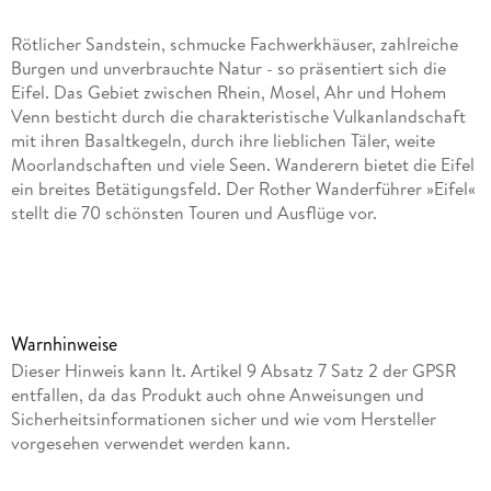
Rötlicher Sandstein, schmucke Fachwerkhäuser, zahlreiche
Burgen und unverbrauchte Natur - so präsentiert sich die
Eifel. Das Gebiet zwischen Rhein, Mosel, Ahr und Hohem
Venn besticht durch die charakteristische Vulkanlandschaft
mit ihren Basaltkegeln, durch ihre lieblichen Täler, weite
Moorlandschaften und viele Seen. Wanderern bietet die Eifel
ein breites Betätigungsfeld. Der Rother Wanderführer »Eifel«
stellt die 70 schönsten Touren und Ausflüge vor.
Die Auswahl reicht von gemütlichen, längeren Spaziergängen
bis hin zu ausgedehnten Tageswanderungen. Die
vorgestellten Touren sind vorwiegend leicht bis mittelschwer.
Gleichzeitig geleitet dieser Rother Wanderführer auch durch
Warnhinweise
ein Land voller Kunst und Kultur: Unterwegs findet man
Dieser Hinweis kann lt. Artikel 9 Absatz 7 Satz 2 der GPSR
traditionsreiche Klöster wie die berühmte Benediktinerabtei
entfallen, da das Produkt auch ohne Anweisungen und
Maria Laach, geschichtsträchtige Kirchen wie den Kaiserdom
Sicherheitsinformationen sicher und wie vom Hersteller
in Aachen und zahlreiche Burgen und Schlösser.
vorgesehen verwendet werden kann.
Jede Tour wird mit einer zuverlässigen Wegbeschreibung,