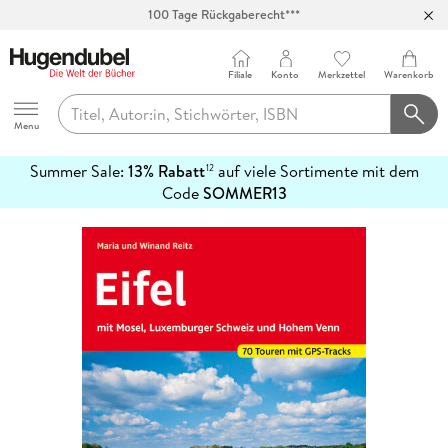
100 Tage Rückgaberecht***
Abholung in über 100 Filialen
Filiale
Konto
Merkzettel
Warenkorb
Hugendubel
Menu
Summer Sale:
13% Rabatt
auf viele Sortimente mit dem
12
mehr
Code
SOMMER13
erfahren