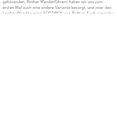
gehörenden, Rother Wanderführern haben wir uns zum
ersten Mal auch eine andere Variante besorgt, und zwar den
Leichte Wanderungen SÜDTIROL von Rother. Auch wenn das
Format nicht so klein und handlich ist, wie bei den uns
bekannten Rother Wanderführern, so ist das Buch ebenfalls
sehr robust, wetterfest (getestet bei leichten Regenschauern)
und die wunderschönen Fotos und Tourenbeschreibungen
machen einem richtige Lust auf die Urlaubsplanung.
Unser Ziel war dieses Mal Partschins bei Meran und der hier
vorgeschlagene Marlinger Waalweg (Tour 49) war das
Highlight unseres Urlaubs. Ebenfalls wunderschön war der
Sonnenberger Panoramaweg (Tour 32). Genau zum richtigen
Zeitpunkt, der Apfelernte, haben wir noch viele andere
Wanderungen unternommen. Dabei hielten wir uns allerdings
nur zum Teil an die im Buch vorgeschlagenen Touren, da mir
die Höhenmeter zu heftig gewesen sind. Zum Trailrunning hat
mein Mann noch die Tour 33 zur Tablander Alm genutzt und
war auch hiervon begeistert.
Zur Gegend insgesamt ist zu sagen, dass die