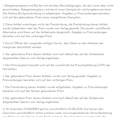
Mängelexemplare sind Bücher mit leichten Beschädigungen, die das Lesen aber nicht
1
einschränken. Mängelexemplare sind durch einen Stempel als solche gekennzeichnet.
Die frühere Buchpreisbindung ist aufgehoben. Angaben zu Preissenkungen beziehen
sich auf den gebundenen Preis eines mangelfreien Exemplars.
Diese Artikel unterliegen nicht der Preisbindung, die Preisbindung dieser Artikel
2
wurde aufgehoben oder der Preis wurde vom Verlag gesenkt. Die jeweils zutreffende
Alternative wird Ihnen auf der Artikelseite dargestellt. Angaben zu Preissenkungen
beziehen sich auf den vorherigen Preis.
Durch Öffnen der Leseprobe willigen Sie ein, dass Daten an den Anbieter der
3
Leseprobe übermittelt werden.
Der gebundene Preis dieses Artikels wird nach Ablauf des auf der Artikelseite
4
dargestellten Datums vom Verlag angehoben.
Der Preisvergleich bezieht sich auf die unverbindliche Preisempfehlung (UVP) des
5
Herstellers.
Der gebundene Preis dieses Artikels wurde vom Verlag gesenkt. Angaben zu
6
Preissenkungen beziehen sich auf den vorherigen Preis.
Die Preisbindung dieses Artikels wurde aufgehoben. Angaben zu Preissenkungen
7
beziehen sich auf den letzten gebundenen Preis.
Der gebundene Preis dieses Artikels wird nach Ablauf des auf der Artikelseite
8
dargestellten Datums vom Verlag angehoben.
Ihr Gutschein SOMMER13 gilt bis einschließlich 10.08.2026. Sie können den
12
Gutschein ausschließlich online einlösen unter www.hugendubel.de. Keine Bestellung
zur Abholung mit Zahlung in der Filiale möglich. Der Gutschein ist nicht gültig für