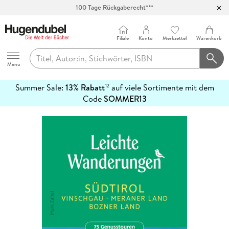
100 Tage Rückgaberecht***
Abholung in über 100 Filialen
Filiale
Konto
Merkzettel
Warenkorb
Hugendubel
Menu
Summer Sale:
13% Rabatt
auf viele Sortimente mit dem
12
mehr
Code
SOMMER13
erfahren