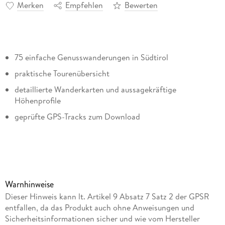
Merken
Empfehlen
Bewerten
75 einfache Genusswanderungen in Südtirol
praktische Tourenübersicht
detaillierte Wanderkarten und aussagekräftige
Höhenprofile
geprüfte GPS-Tracks zum Download
Auf einem bequemen Waalweg wandern, einen leichten
Gipfel besteigen oder eine Burg, einer Kapelle oder einen
hübschen Bergsee besuchen - Südtirol ist wie gemacht für
Warnhinweise
Genießer. Die zackigen Gipfel der Dolomiten immer im Blick,
Dieser Hinweis kann lt. Artikel 9 Absatz 7 Satz 2 der GPSR
lassen sich wunderbare, einfache Wanderungen
entfallen, da das Produkt auch ohne Anweisungen und
unternehmen, die für alle machbar sind. 75 Genusstouren
Sicherheitsinformationen sicher und wie vom Hersteller