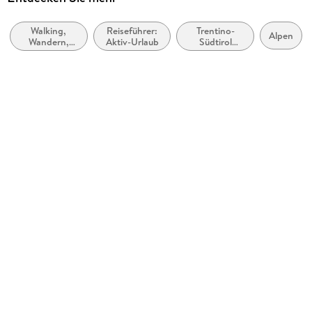
Mark Zahel
Walking,
Reiseführer:
Trentino-
Verlag/Hersteller
Alpen
Wandern,
Aktiv-Urlaub
Südtirol
Bergverlag Rother
Trekking
(Trentino Alto
Adige)
Produktart
kartoniert
Abbildungen
75 Höhenprofile, 75 Wanderkärtchen im Maßstab 1:50.000
und 1:75.000, zwei Übersichtskarten im Maßsta
Gewicht
384 g
Größe (L/B/H)
200/124/14 mm
ISBN
9783763334353
Herstelleradresse
Bergverlag Rother GmbH, Keltenring 462, 82486