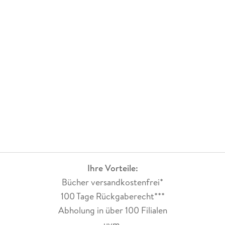
Busverbindungen einfach genial sind sodass man in kurzen
Abständen jederzeit überall hinkommt und auch die Touren
dementsprechend anpassen kann. Der nächste Urlaub in
Südtirol ist aktuell wieder in Planung und vielleicht diese Mal
zur Apfelblüte. Diese muss auch wunderschön anzusehen
sein. Fest steht jedoch, dass wir uns die Inspiration hierzu
wieder mit Rother Wanderführern holen.
Ihre Vorteile:
Bücher versandkostenfrei*
100 Tage Rückgaberecht***
Abholung in über 100 Filialen
uvm.