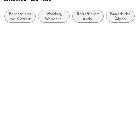
Mark Zahel
Bergsteigen
Walking,
Reiseführer:
Bayerische
Verlag/Hersteller
und Klettern
Wandern,
Aktiv-
Alpen
Bergverlag Rother
Trekking
Urlaub
Produktart
kartoniert
Abbildungen
45 Höhenprofile, 45 Wanderkärtchen im Maßstab 1:50.000,
Übersichtskarte, GPS-Tracks zum Download
Gewicht
306 g
Größe (L/B/H)
196/124/22 mm
ISBN
9783763334445
Herstelleradresse
Bergverlag Rother GmbH, Keltenring 33, 82057