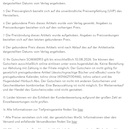
dargestellten Datums vom Verlag angehoben.
Der Preisvergleich bezieht sich auf die unverbindliche Preisempfehlung (UVP) des
5
Herstellers.
Der gebundene Preis dieses Artikels wurde vom Verlag gesenkt. Angaben zu
6
Preissenkungen beziehen sich auf den vorherigen Preis.
Die Preisbindung dieses Artikels wurde aufgehoben. Angaben zu Preissenkungen
7
beziehen sich auf den letzten gebundenen Preis.
Der gebundene Preis dieses Artikels wird nach Ablauf des auf der Artikelseite
8
dargestellten Datums vom Verlag angehoben.
Ihr Gutschein SOMMER13 gilt bis einschließlich 10.08.2026. Sie können den
12
Gutschein ausschließlich online einlösen unter www.hugendubel.de. Keine Bestellung
zur Abholung mit Zahlung in der Filiale möglich. Der Gutschein ist nicht gültig für
gesetzlich preisgebundene Artikel (deutschsprachige Bücher und eBooks) sowie für
preisgebundene Kalender, tolino shine (4016621130466), tolino select und das
Hugendubel Hörbuch Abo. Der Gutschein ist nicht mit anderen Gutscheinen und
Geschenkkarten kombinierbar. Eine Barauszahlung ist nicht möglich. Ein Weiterverkauf
und der Handel des Gutscheincodes sind nicht gestattet.
Leider können wir die Echtheit der Kundenbewertung aufgrund der großen Zahl an
15
Einzelbewertungen nicht prüfen.
Alle Informationen zur Tiefpreisgarantie finden Sie
hier
16
Alle Preise verstehen sich inkl. der gesetzlichen MwSt. Informationen über den
*
Versand und anfallende Versandkosten finden Sie
hier