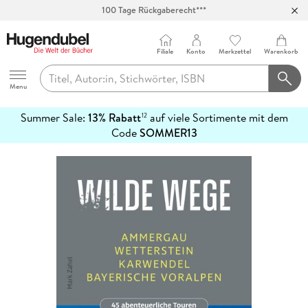
100 Tage Rückgaberecht***
Abholung in über 100 Filialen
Filiale
Konto
Merkzettel
Warenkorb
Hugendubel
Menu
Summer Sale:
13% Rabatt
auf viele Sortimente mit dem
12
mehr
Code
SOMMER13
erfahren