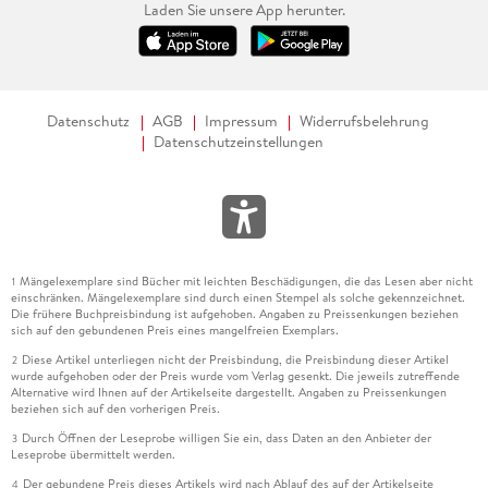
Laden Sie unsere App herunter.
Datenschutz
AGB
Impressum
Widerrufsbelehrung
Datenschutzeinstellungen
Mängelexemplare sind Bücher mit leichten Beschädigungen, die das Lesen aber nicht
1
einschränken. Mängelexemplare sind durch einen Stempel als solche gekennzeichnet.
Die frühere Buchpreisbindung ist aufgehoben. Angaben zu Preissenkungen beziehen
sich auf den gebundenen Preis eines mangelfreien Exemplars.
Diese Artikel unterliegen nicht der Preisbindung, die Preisbindung dieser Artikel
2
wurde aufgehoben oder der Preis wurde vom Verlag gesenkt. Die jeweils zutreffende
Alternative wird Ihnen auf der Artikelseite dargestellt. Angaben zu Preissenkungen
beziehen sich auf den vorherigen Preis.
Durch Öffnen der Leseprobe willigen Sie ein, dass Daten an den Anbieter der
3
Leseprobe übermittelt werden.
Der gebundene Preis dieses Artikels wird nach Ablauf des auf der Artikelseite
4