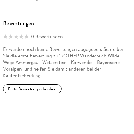
Bayern und Südtirol unterwegs. Zahel vergleicht seine
Erkundungen gern mit einem Puzzlespiel, dem immer wieder
neue Teile hinzugefügt werden, ohne dass es jemals
Bewertungen
»vollendet« werden könnte oder sollte. So bleibt die
persönliche Entdeckungslust ungebrochen, während sich das
0 Bewertungen
»Gesamtbild« nach und nach immer detailreicher
herausschärft.
Es wurden noch keine Bewertungen abgegeben. Schreiben
Sie die erste Bewertung zu "ROTHER Wanderbuch Wilde
Wege Ammergau - Wetterstein - Karwendel - Bayerische
Voralpen" und helfen Sie damit anderen bei der
Kaufentscheidung.
Erste Bewertung schreiben