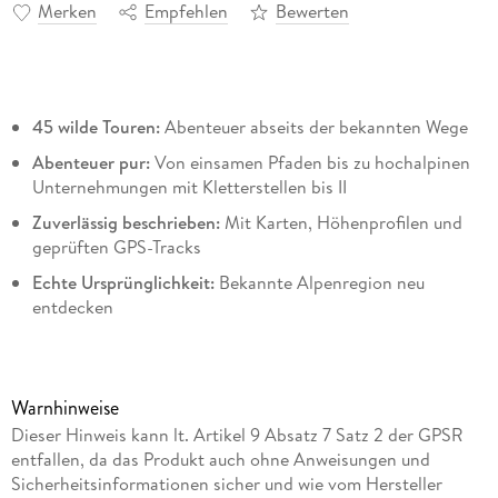
Merken
Empfehlen
Bewerten
45 wilde Touren:
Abenteuer abseits der bekannten Wege
Abenteuer pur:
Von einsamen Pfaden bis zu hochalpinen
Unternehmungen mit Kletterstellen bis II
Zuverlässig beschrieben:
Mit Karten, Höhenprofilen und
geprüften GPS-Tracks
Echte Ursprünglichkeit:
Bekannte Alpenregion neu
entdecken
Für Entdecker:
Inspiration für alle, die das Abenteuer
suchen
Warnhinweise
Dieser Hinweis kann lt. Artikel 9 Absatz 7 Satz 2 der GPSR
»Wilde Wege« - das klingt spannend und nach einer guten
entfallen, da das Produkt auch ohne Anweisungen und
Portion Abenteuer! Wer in den Bayerischen Alpen die
Sicherheitsinformationen sicher und wie vom Hersteller
ausgetretenen Pfade voller Entdeckungslust verlassen