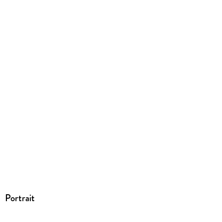
ISBN
9783750405394
Portrait