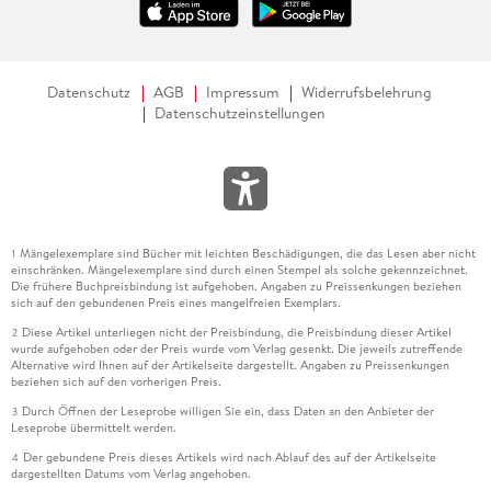
Datenschutz
AGB
Impressum
Widerrufsbelehrung
Datenschutzeinstellungen
Mängelexemplare sind Bücher mit leichten Beschädigungen, die das Lesen aber nicht
1
einschränken. Mängelexemplare sind durch einen Stempel als solche gekennzeichnet.
Die frühere Buchpreisbindung ist aufgehoben. Angaben zu Preissenkungen beziehen
sich auf den gebundenen Preis eines mangelfreien Exemplars.
Diese Artikel unterliegen nicht der Preisbindung, die Preisbindung dieser Artikel
2
wurde aufgehoben oder der Preis wurde vom Verlag gesenkt. Die jeweils zutreffende
Alternative wird Ihnen auf der Artikelseite dargestellt. Angaben zu Preissenkungen
beziehen sich auf den vorherigen Preis.
Durch Öffnen der Leseprobe willigen Sie ein, dass Daten an den Anbieter der
3
Leseprobe übermittelt werden.
Der gebundene Preis dieses Artikels wird nach Ablauf des auf der Artikelseite
4
dargestellten Datums vom Verlag angehoben.