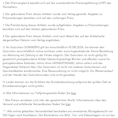
Der Preisvergleich bezieht sich auf die unverbindliche Preisempfehlung (UVP) des
5
Herstellers.
Der gebundene Preis dieses Artikels wurde vom Verlag gesenkt. Angaben zu
6
Preissenkungen beziehen sich auf den vorherigen Preis.
Die Preisbindung dieses Artikels wurde aufgehoben. Angaben zu Preissenkungen
7
beziehen sich auf den letzten gebundenen Preis.
Der gebundene Preis dieses Artikels wird nach Ablauf des auf der Artikelseite
8
dargestellten Datums vom Verlag angehoben.
Ihr Gutschein SOMMER13 gilt bis einschließlich 10.08.2026. Sie können den
12
Gutschein ausschließlich online einlösen unter www.hugendubel.de. Keine Bestellung
zur Abholung mit Zahlung in der Filiale möglich. Der Gutschein ist nicht gültig für
gesetzlich preisgebundene Artikel (deutschsprachige Bücher und eBooks) sowie für
preisgebundene Kalender, tolino shine (4016621130466), tolino select und das
Hugendubel Hörbuch Abo. Der Gutschein ist nicht mit anderen Gutscheinen und
Geschenkkarten kombinierbar. Eine Barauszahlung ist nicht möglich. Ein Weiterverkauf
und der Handel des Gutscheincodes sind nicht gestattet.
Leider können wir die Echtheit der Kundenbewertung aufgrund der großen Zahl an
15
Einzelbewertungen nicht prüfen.
Alle Informationen zur Tiefpreisgarantie finden Sie
hier
16
Alle Preise verstehen sich inkl. der gesetzlichen MwSt. Informationen über den
*
Versand und anfallende Versandkosten finden Sie
hier
Alle online gekauften Versandartikel beinhalten ein erweitertes Rückgaberecht von
***
100 Tagen nach Kaufdatum. Die Rücknahme von Bild-, Ton- und Datenträgern ist nur bei