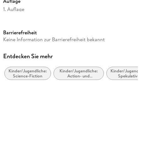
Auflage
1. Auflage
Seitenanzahl
212
Barrierefreiheit
Altersempfehlung
Keine Information zur Barrierefreiheit bekannt
von 8 bis 12 Jahren
Autor/Autorin
Entdecken Sie mehr
Martin Ahlborg
Kinder/Jugendliche:
Kinder/Jugendliche:
Kinder/Jugendli
Verlag/Hersteller
Science-Fiction
Action- und
Spekulative
BoD - Books on Demand
Abenteuergeschichten
utopische un
dystopisch
Produktart
Literatur
kartoniert
Gewicht
231 g
Größe (L/B/H)
190/120/15 mm