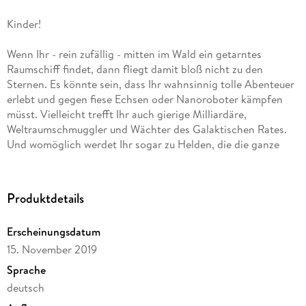
Kinder!
Wenn Ihr - rein zufällig - mitten im Wald ein getarntes
Raumschiff findet, dann fliegt damit bloß nicht zu den
Sternen. Es könnte sein, dass Ihr wahnsinnig tolle Abenteuer
erlebt und gegen fiese Echsen oder Nanoroboter kämpfen
müsst. Vielleicht trefft Ihr auch gierige Milliardäre,
Weltraumschmuggler und Wächter des Galaktischen Rates.
Und womöglich werdet Ihr sogar zu Helden, die die ganze
Galaxie retten. Aber das wäre ja viel zu aufregend für Euch.
Oder?
Produktdetails
Ein Science-Fiction-Roman für Kinder und Jugendliche ab
Erscheinungsdatum
zehn Jahren.
15. November 2019
Sprache
deutsch