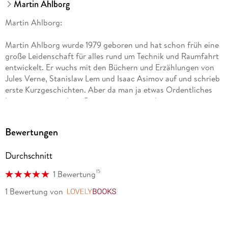
Martin Ahlborg
Martin Ahlborg:
Martin Ahlborg wurde 1979 geboren und hat schon früh eine
große Leidenschaft für alles rund um Technik und Raumfahrt
entwickelt. Er wuchs mit den Büchern und Erzählungen von
Jules Verne, Stanislaw Lem und Isaac Asimov auf und schrieb
erste Kurzgeschichten. Aber da man ja etwas Ordentliches
lernen muss, wurde er Programmierer - so konnte er
wenigstens den Maschinen seine Geschichten erzählen. Der
Traum vom Schreiben aber blieb - wie der immer höher
Bewertungen
werdende Stapel an Schreibratgebern bezeugen kann. Vor
einiger Zeit fand er - mittlerweile verheiratet und Vater
Durchschnitt
zweier Kinder - zwischen zwei Jobs überraschend etwas freie
Zeit. Die ideale Gelegenheit also, um seinen Traum
15
1 Bewertung
Wirklichkeit werden zu lassen. Martin setzte sich hin und
schrieb im November 2016 seine erste große Geschichte. Es
1 Bewertung
von
LovelyBooks
war besser, als er es sich je hätte träumen lassen. Als das
letzte Wort geschrieben war, hatte er die Gewissheit: das
Schreiben sollte ab sofort zu seinem Leben gehören.