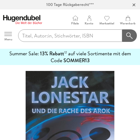
100 Tage Rückgaberecht***
Abholung in über 100 Filialen
Filiale
Konto
Merkzettel
Warenkorb
Hugendubel
Menu
Summer Sale:
13% Rabatt
auf viele Sortimente mit dem
12
mehr
Code
SOMMER13
erfahren