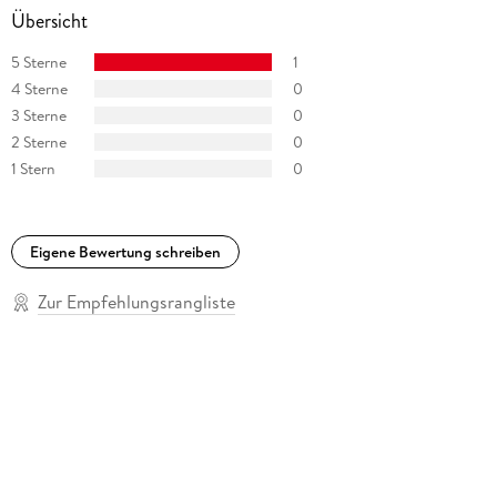
Mittlerweile schreibt Martin regelmäßig - wenn ihm Familie,
Übersicht
Haus, Garten und der Job die Zeit dazu lassen.
5 Sterne
1
4 Sterne
0
3 Sterne
0
2 Sterne
0
1 Stern
0
Eigene Bewertung schreiben
Zur Empfehlungsrangliste