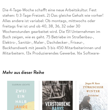
Die 4-Tage-Woche schafft eine neue Arbeitskultur. Fest
stehen: 1) 3-Tage-Freizeit. 2) Das gleiche Gehalt wie vorher!
Alles andere ist variabel: Ob montags, mittwochs oder
freitags frei ist und ob 40, 38, 36, 32 oder 30
Wochenstunden gearbeitet wird. Die 151 Unternehmen im
Buch zeigen, wie es geht. 75 Betriebe im Straßenbau-,
Elektro-, Sanitär-, Maler-, Dachdecker-, Friseur-,
Backhandwerk mit jeweils 5 bis 450 Mitarbeiterinnen und
Mitarbeitern. 13x Produzierendes Gewerbe. 16x Software-
Entwicklung. 17x Hotellerie, Gastronomie. 23x Steuer-,
Supply Chain-, Digitalberatung. Auch 2 Rathäuser und ein
Pflegeanbieter mit 500 Beschäftigten sind dabei. Die
Mehr aus dieser Reihe
Gesundheit verbessert sich mit mehr Ruhephasen so stark,
dass der Krankenstand messbar zurückgeht. Das ist gut für
die Menschen, für den Betrieb und für die Gesellschaft. Die
4-Tage-Woche geht in jeder Branche und jeder Region. Schon
beim Lesen kann ein Betrieb die 3-Tage-Freizeit umsetzen.
Zitate von Praktikerinnen und Praktikern: "Wir machen das
schon seit 2020 und es rockt.""Ich reite in meiner Freizeit.