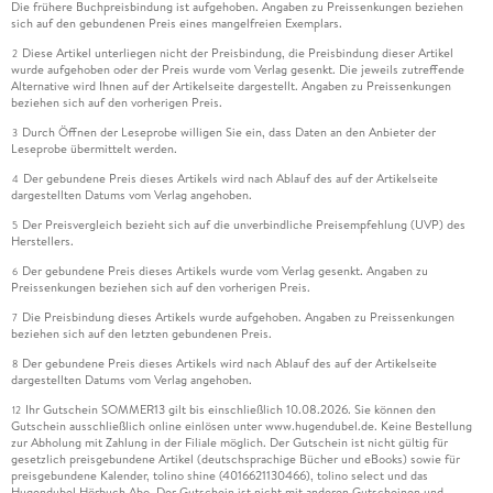
Die frühere Buchpreisbindung ist aufgehoben. Angaben zu Preissenkungen beziehen
sich auf den gebundenen Preis eines mangelfreien Exemplars.
Diese Artikel unterliegen nicht der Preisbindung, die Preisbindung dieser Artikel
2
wurde aufgehoben oder der Preis wurde vom Verlag gesenkt. Die jeweils zutreffende
Alternative wird Ihnen auf der Artikelseite dargestellt. Angaben zu Preissenkungen
beziehen sich auf den vorherigen Preis.
Durch Öffnen der Leseprobe willigen Sie ein, dass Daten an den Anbieter der
3
Leseprobe übermittelt werden.
Der gebundene Preis dieses Artikels wird nach Ablauf des auf der Artikelseite
4
dargestellten Datums vom Verlag angehoben.
Der Preisvergleich bezieht sich auf die unverbindliche Preisempfehlung (UVP) des
5
Herstellers.
Der gebundene Preis dieses Artikels wurde vom Verlag gesenkt. Angaben zu
6
Preissenkungen beziehen sich auf den vorherigen Preis.
Die Preisbindung dieses Artikels wurde aufgehoben. Angaben zu Preissenkungen
7
beziehen sich auf den letzten gebundenen Preis.
Der gebundene Preis dieses Artikels wird nach Ablauf des auf der Artikelseite
8
dargestellten Datums vom Verlag angehoben.
Ihr Gutschein SOMMER13 gilt bis einschließlich 10.08.2026. Sie können den
12
Gutschein ausschließlich online einlösen unter www.hugendubel.de. Keine Bestellung
zur Abholung mit Zahlung in der Filiale möglich. Der Gutschein ist nicht gültig für
gesetzlich preisgebundene Artikel (deutschsprachige Bücher und eBooks) sowie für
preisgebundene Kalender, tolino shine (4016621130466), tolino select und das
Hugendubel Hörbuch Abo. Der Gutschein ist nicht mit anderen Gutscheinen und