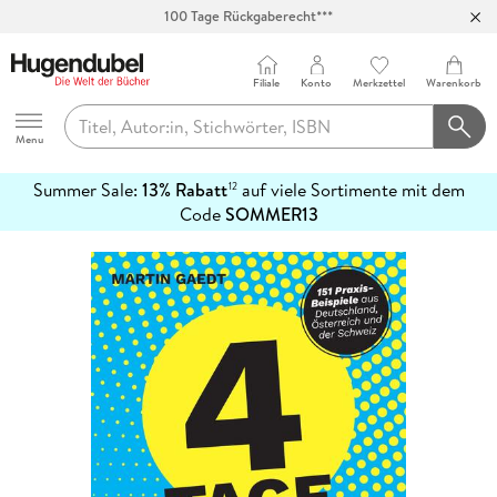
100 Tage Rückgaberecht***
Abholung in über 100 Filialen
Filiale
Konto
Merkzettel
Warenkorb
Hugendubel
Menu
Summer Sale:
13% Rabatt
auf viele Sortimente mit dem
12
mehr
Code
SOMMER13
erfahren