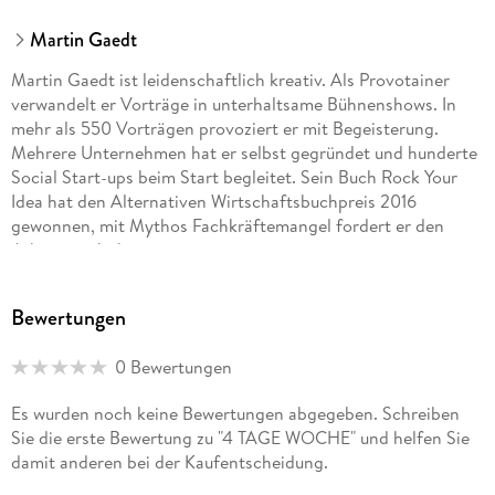
Martin Gaedt
Martin Gaedt ist leidenschaftlich kreativ. Als Provotainer
verwandelt er Vorträge in unterhaltsame Bühnenshows. In
mehr als 550 Vorträgen provoziert er mit Begeisterung.
Mehrere Unternehmen hat er selbst gegründet und hunderte
Social Start-ups beim Start begleitet. Sein Buch Rock Your
Idea hat den Alternativen Wirtschaftsbuchpreis 2016
gewonnen, mit Mythos Fachkräftemangel fordert er den
Arbeitsmarkt heraus.
"Don`t criticize, improve" ist sein Lieblingsspruch und
Bewertungen
begegnet Ideen und Menschen mit Ideen mit Respekt. Ideen
sind wie Babys, voller unsichtbarer Talente. Als fragt er
0 Bewertungen
konstruktiv nach und reichert Ideen an. Menschen zuzuhören,
bewegt ihn. So hat er auch die 461 Geschichten und Beispiele
Es wurden noch keine Bewertungen abgegeben. Schreiben
im Buch gesammelt.
Sie die erste Bewertung zu "4 TAGE WOCHE" und helfen Sie
damit anderen bei der Kaufentscheidung.
20 Jahre ehrenamtliche Jugendarbeit haben ihn begeistert
und geprägt. Seit 1999 gründet er Firmen und war für 61