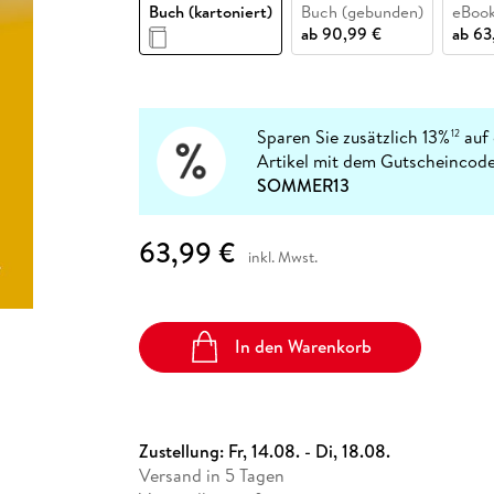
Fremdsprachige Bücher
Buch (kartoniert)
Buch (gebunden)
eBook
n Lernhilfen
 Jugendbücher
eiber
Hörbuch Downloads im Bundle
cher
 Vergleich
 Puzzlezubehör
Lernen
New Adult
STABILO
ab
90,99 €
ab
63
Taschenbücher
hilfen
hriller
 Backen
er
lender
Ratgeber
op
hriller
Romance
Sachbücher
Sparen Sie zusätzlich 13%
auf 
12
precher:innen
Artikel mit dem Gutscheincode
Science Fiction
SOMMER13
Fremdsprachige Bücher
63,99 €
inkl. Mwst.
In den Warenkorb
Zustellung:
Fr, 14.08. - Di, 18.08.
Versand in 5 Tagen