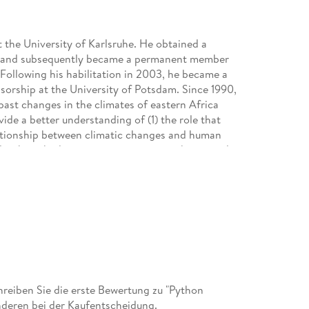
 the University of Karlsruhe. He obtained a
995 and subsequently became a permanent member
. Following his habilitation in 2003, he became a
essorship at the University of Potsdam. Since 1990,
past changes in the climates of eastern Africa
de a better understanding of (1) the role that
elationship between climatic changes and human
alies have had on mass movements in the central
 and statistical methods (e. g. , time series
ime series, lake balance modeling, stochastic
dimentary sequences, or satellite- and
taught a variety of courses on data analysis in
the University of Potsdam and at other
eiben Sie die erste Bewertung zu "Python
nderen bei der Kaufentscheidung.