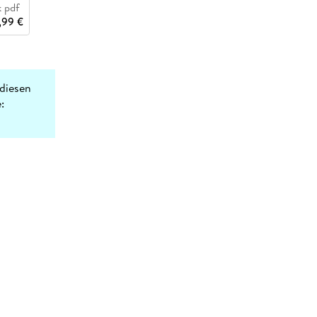
 pdf
,99 €
diesen
: