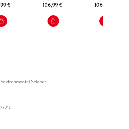
,99 €
106,99 €
106,99 €
*
*
*
Resources in Arid-
Semiarid Multiple
Mining Areas
 Environmental Science
77210