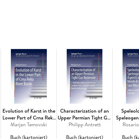
Inhaltsverzeichnis
Data Analysis in the Earth Sciences. - Introduct
Statistics. - Time Series Analysis. - Signal Pro
Multivariate Statistics. - Directional Data.
Evolution of Karst in the
Characterization of an
Speleol
Lower Part of Crna Reka
Upper Permian Tight Gas
Speleogen
Marjan Temovski
River Basin
Philipp Antrett
Reservoir
of the Mo
Rosario
San Vit
Buch (kartoniert)
Buch (kartoniert)
Buch (k