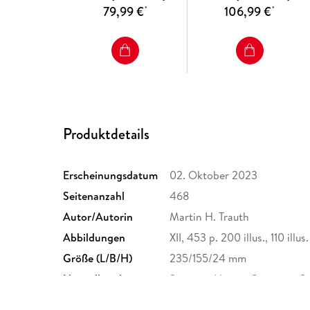
79,99 €
106,99 €
*
*
Produktdetails
Erscheinungsdatum
02. Oktober 2023
Seitenanzahl
468
Autor/Autorin
Martin H. Trauth
Abbildungen
XII, 453 p. 200 illus., 110 illus.
Größe (L/B/H)
235/155/24 mm
Herstelleradresse
Springer Nature Customer S
Europaplatz 3, 69115 Heidelb
ProductSafety@springernat