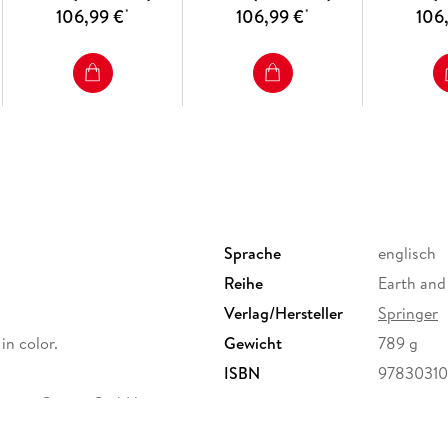
106,99 €
106,99 €
106
*
*
Sprache
englisch
Reihe
Earth and
Verlag/Hersteller
Springer
 in color.
Gewicht
789 g
ISBN
97830310
ervice Center GmbH,
erg,
ure.com