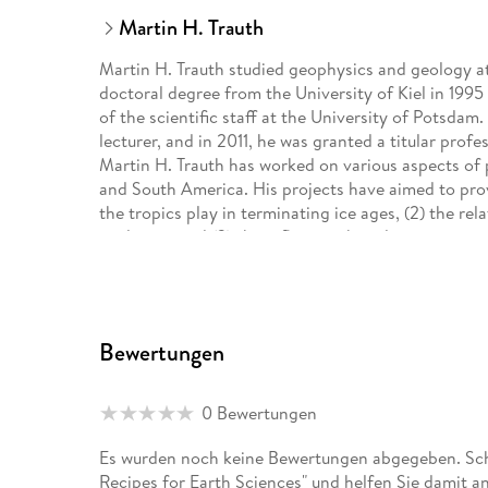
Martin H. Trauth
Martin H. Trauth studied geophysics and geology at
doctoral degree from the University of Kiel in 1
of the scientific staff at the University of Potsdam
lecturer, and in 2011, he was granted a titular prof
Martin H. Trauth has worked on various aspects of 
and South America. His projects have aimed to provi
the tropics play in terminating ice ages, (2) the r
evolution, and (3) the influence that climate anom
Andes. Each of these projects has involved numerical
analysis and signal processing) with paleoclimate t
modeling of bioturbation, age-depth modeling of se
microscopic image processing. Martin H. Trauth has 
Bewertungen
the earth sciences for more than 25 years both at 
universities around the world.
0 Bewertungen
Es wurden noch keine Bewertungen abgegeben. Schr
Recipes for Earth Sciences" und helfen Sie damit a