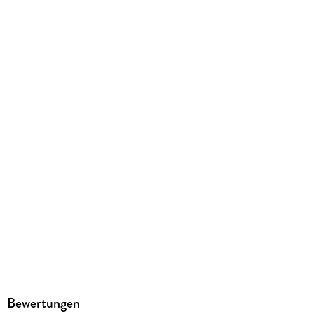
598 g
Größe (L/B/H)
189/124/28 mm
ISBN
9783831734030
Herstelleradresse
Reise Know-How Verlag Peter Rump GmbH, Osnabrücker Str.
79, 33649 Bielefeld, info@reise-know-how.de
Bewertungen