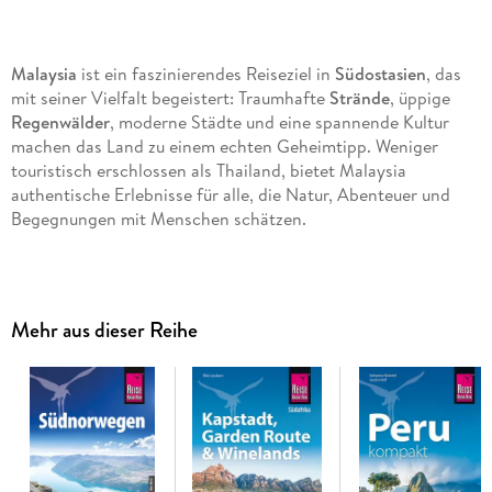
Malaysia
ist ein faszinierendes Reiseziel in
Südostasien
, das
mit seiner Vielfalt begeistert: Traumhafte
Strände
, üppige
Regenwälder
, moderne Städte und eine spannende Kultur
machen das Land zu einem echten Geheimtipp. Weniger
touristisch erschlossen als Thailand, bietet Malaysia
authentische Erlebnisse für alle, die Natur, Abenteuer und
Begegnungen mit Menschen schätzen.
Das steckt in unserem Reiseführer Malaysia mit Singapur und
Brunei:
Mehr aus dieser Reihe
- Übersichtsseiten mit den
bedeutendsten Regionen im
Überblick
: Die Westküste Malaysias von Nord nach Süd,
Singapur, Ost-Malaysia und Brunei
- Umfassende Stadtkapitel zu Kuala Lumpur, Malakka und
Singapur
- Praktische Reisetipps von A-Z
- Eine Übersicht zu Festen, Veranstaltungen und Feiertagen