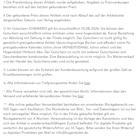
Die Preisbindung dieses Artikels wurde aufgehoben. Angaben zu Preissenkungen
7
beziehen sich auf den letzten gebundenen Preis.
Der gebundene Preis dieses Artikels wird nach Ablauf des auf der Artikelseite
8
dargestellten Datums vom Verlag angehoben.
Ihr Gutschein SOMMER13 gilt bis einschließlich 10.08.2026. Sie können den
12
Gutschein ausschließlich online einlösen unter www.hugendubel.de. Keine Bestellung
zur Abholung mit Zahlung in der Filiale möglich. Der Gutschein ist nicht gültig für
gesetzlich preisgebundene Artikel (deutschsprachige Bücher und eBooks) sowie für
preisgebundene Kalender, tolino shine (4016621130466), tolino select und das
Hugendubel Hörbuch Abo. Der Gutschein ist nicht mit anderen Gutscheinen und
Geschenkkarten kombinierbar. Eine Barauszahlung ist nicht möglich. Ein Weiterverkauf
und der Handel des Gutscheincodes sind nicht gestattet.
Leider können wir die Echtheit der Kundenbewertung aufgrund der großen Zahl an
15
Einzelbewertungen nicht prüfen.
Alle Informationen zur Tiefpreisgarantie finden Sie
hier
16
Alle Preise verstehen sich inkl. der gesetzlichen MwSt. Informationen über den
*
Versand und anfallende Versandkosten finden Sie
hier
Alle online gekauften Versandartikel beinhalten ein erweitertes Rückgaberecht von
***
100 Tagen nach Kaufdatum. Die Rücknahme von Bild-, Ton- und Datenträgern ist nur bei
noch versiegelter Ware möglich. Für in der Filiale gekaufte Artikel gilt ein
Rückgaberecht von 4 Wochen. Voraussetzung ist die Vorlage des Kassenbons und dass
sich der Artikel in wiederverkaufsfähigem Zustand befindet. Für digitale Produkte gilt
weiterhin die gesetzliche Widerrufsfrist von 14 Tagen. Bitte senden Sie Ihren Widerruf
zu digitalen Produkten per Mail an info@hugendubel.de.