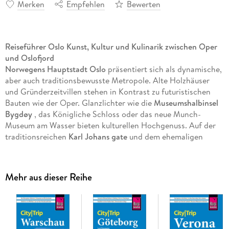
Merken
Empfehlen
Bewerten
Reiseführer Oslo Kunst, Kultur und Kulinarik zwischen Oper
und Oslofjord
Norwegens Hauptstadt Oslo
präsentiert sich als dynamische,
aber auch traditionsbewusste Metropole. Alte Holzhäuser
und Gründerzeitvillen stehen in Kontrast zu futuristischen
Bauten wie der Oper. Glanzlichter wie die
Museumshalbinsel
Bygdøy
, das Königliche Schloss oder das neue Munch-
Museum am Wasser bieten kulturellen Hochgenuss. Auf der
traditionsreichen
Karl Johans gate
und dem ehemaligen
Werftgelände Aker Brygge locken interessante Geschäfte,
einladende Restaurants und nette Cafés. Abends kann man
sich ins vielfältige Nachtleben der
Universitätsstadt
stürzen.
Mehr aus dieser Reihe
Ausflüge, z. B. zur Holmenkollen-Skisprungschanze oder auf
eine der schönen Inseln des Oslofjords, runden den Besuch
ab.
Dieser aktuelle Oslo Reiseführer ist der ideale Begleiter, um