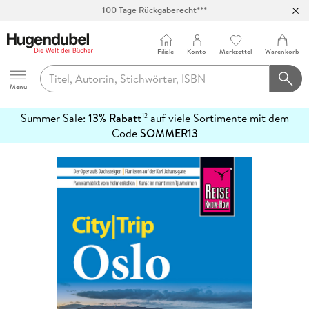
100 Tage Rückgaberecht***
Abholung in über 100 Filialen
Filiale
Konto
Merkzettel
Warenkorb
Hugendubel
Menu
Summer Sale:
13% Rabatt
auf viele Sortimente mit dem
12
mehr
Code
SOMMER13
erfahren