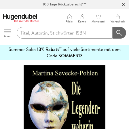
100 Tage Rückgaberecht***
Abholung in über 100 Filialen
Filiale
Konto
Merkzettel
Warenkorb
Hugendubel
Menu
Summer Sale:
13% Rabatt
auf viele Sortimente mit dem
12
mehr
Code
SOMMER13
erfahren