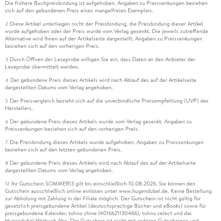
Die frühere Buchpreisbindung ist aufgehoben. Angaben zu Preissenkungen beziehen
sich auf den gebundenen Preis eines mangelfreien Exemplars.
Diese Artikel unterliegen nicht der Preisbindung, die Preisbindung dieser Artikel
2
wurde aufgehoben oder der Preis wurde vom Verlag gesenkt. Die jeweils zutreffende
Alternative wird Ihnen auf der Artikelseite dargestellt. Angaben zu Preissenkungen
beziehen sich auf den vorherigen Preis.
Durch Öffnen der Leseprobe willigen Sie ein, dass Daten an den Anbieter der
3
Leseprobe übermittelt werden.
Der gebundene Preis dieses Artikels wird nach Ablauf des auf der Artikelseite
4
dargestellten Datums vom Verlag angehoben.
Der Preisvergleich bezieht sich auf die unverbindliche Preisempfehlung (UVP) des
5
Herstellers.
Der gebundene Preis dieses Artikels wurde vom Verlag gesenkt. Angaben zu
6
Preissenkungen beziehen sich auf den vorherigen Preis.
Die Preisbindung dieses Artikels wurde aufgehoben. Angaben zu Preissenkungen
7
beziehen sich auf den letzten gebundenen Preis.
Der gebundene Preis dieses Artikels wird nach Ablauf des auf der Artikelseite
8
dargestellten Datums vom Verlag angehoben.
Ihr Gutschein SOMMER13 gilt bis einschließlich 10.08.2026. Sie können den
12
Gutschein ausschließlich online einlösen unter www.hugendubel.de. Keine Bestellung
zur Abholung mit Zahlung in der Filiale möglich. Der Gutschein ist nicht gültig für
gesetzlich preisgebundene Artikel (deutschsprachige Bücher und eBooks) sowie für
preisgebundene Kalender, tolino shine (4016621130466), tolino select und das
Hugendubel Hörbuch Abo. Der Gutschein ist nicht mit anderen Gutscheinen und