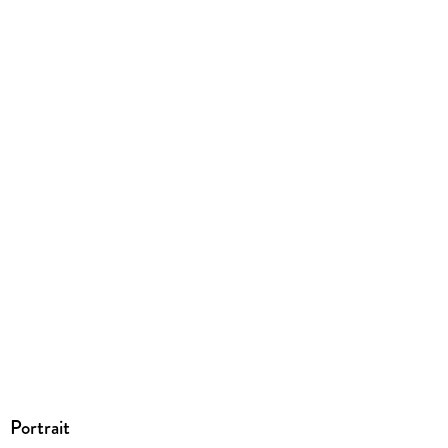
9783943621136
Portrait