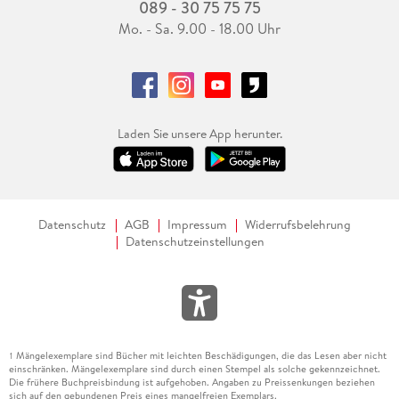
089 - 30 75 75 75
Mo. - Sa. 9.00 - 18.00 Uhr
Laden Sie unsere App herunter.
Datenschutz
AGB
Impressum
Widerrufsbelehrung
Datenschutzeinstellungen
Mängelexemplare sind Bücher mit leichten Beschädigungen, die das Lesen aber nicht
1
einschränken. Mängelexemplare sind durch einen Stempel als solche gekennzeichnet.
Die frühere Buchpreisbindung ist aufgehoben. Angaben zu Preissenkungen beziehen
sich auf den gebundenen Preis eines mangelfreien Exemplars.