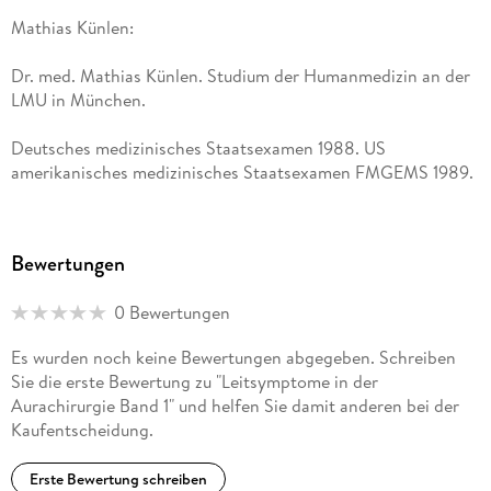
Mathias Künlen:
Dr. med. Mathias Künlen. Studium der Humanmedizin an der
LMU in München.
Deutsches medizinisches Staatsexamen 1988. US
amerikanisches medizinisches Staatsexamen FMGEMS 1989.
Facharzt für Neurologie seit 1994.
Bewertungen
Gründer und Vorstand der Softmark AG Grünwald,
Softwareentwicklung im Bereich des Cognitive Computing
0 Bewertungen
und Bioprogrammierung.
Es wurden noch keine Bewertungen abgegeben. Schreiben
Gründer des IFA Institut für Aurachirurgie AG, Fürstentum
Sie die erste Bewertung zu "Leitsymptome in der
Liechtenstein.
Aurachirurgie Band 1" und helfen Sie damit anderen bei der
Kaufentscheidung.
Erste Bewertung schreiben