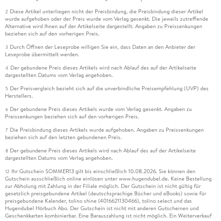
Diese Artikel unterliegen nicht der Preisbindung, die Preisbindung dieser Artikel
2
wurde aufgehoben oder der Preis wurde vom Verlag gesenkt. Die jeweils zutreffende
Alternative wird Ihnen auf der Artikelseite dargestellt. Angaben zu Preissenkungen
beziehen sich auf den vorherigen Preis.
Durch Öffnen der Leseprobe willigen Sie ein, dass Daten an den Anbieter der
3
Leseprobe übermittelt werden.
Der gebundene Preis dieses Artikels wird nach Ablauf des auf der Artikelseite
4
dargestellten Datums vom Verlag angehoben.
Der Preisvergleich bezieht sich auf die unverbindliche Preisempfehlung (UVP) des
5
Herstellers.
Der gebundene Preis dieses Artikels wurde vom Verlag gesenkt. Angaben zu
6
Preissenkungen beziehen sich auf den vorherigen Preis.
Die Preisbindung dieses Artikels wurde aufgehoben. Angaben zu Preissenkungen
7
beziehen sich auf den letzten gebundenen Preis.
Der gebundene Preis dieses Artikels wird nach Ablauf des auf der Artikelseite
8
dargestellten Datums vom Verlag angehoben.
Ihr Gutschein SOMMER13 gilt bis einschließlich 10.08.2026. Sie können den
12
Gutschein ausschließlich online einlösen unter www.hugendubel.de. Keine Bestellung
zur Abholung mit Zahlung in der Filiale möglich. Der Gutschein ist nicht gültig für
gesetzlich preisgebundene Artikel (deutschsprachige Bücher und eBooks) sowie für
preisgebundene Kalender, tolino shine (4016621130466), tolino select und das
Hugendubel Hörbuch Abo. Der Gutschein ist nicht mit anderen Gutscheinen und
Geschenkkarten kombinierbar. Eine Barauszahlung ist nicht möglich. Ein Weiterverkauf