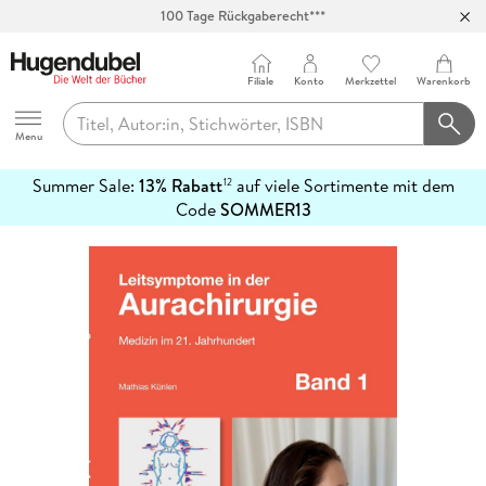
100 Tage Rückgaberecht***
Abholung in über 100 Filialen
Filiale
Konto
Merkzettel
Warenkorb
Hugendubel
Menu
Summer Sale:
13% Rabatt
auf viele Sortimente mit dem
12
mehr
Code
SOMMER13
erfahren