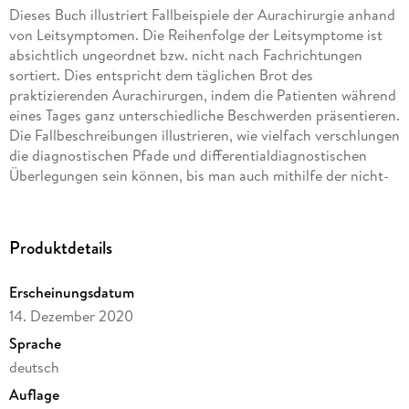
Dieses Buch illustriert Fallbeispiele der Aurachirurgie anhand
von Leitsymptomen. Die Reihenfolge der Leitsymptome ist
absichtlich ungeordnet bzw. nicht nach Fachrichtungen
sortiert. Dies entspricht dem täglichen Brot des
praktizierenden Aurachirurgen, indem die Patienten während
eines Tages ganz unterschiedliche Beschwerden präsentieren.
Die Fallbeschreibungen illustrieren, wie vielfach verschlungen
die diagnostischen Pfade und differentialdiagnostischen
Überlegungen sein können, bis man auch mithilfe der nicht-
linearen Systemanalyse letztlich an der richtigen Stelle
ankommt, um eine wirksame Therapie einleiten zu können.
Alle Fallbeispiele stehen exemplarisch für die
Produktdetails
Vorgehensweise in der energetisch-informatorischen
Methode der Aurachirurgie, eine Vorgehensweise, die sich
Erscheinungsdatum
von der morphologisch orientierten Schulmedizin deutlich
14. Dezember 2020
unterscheidet.
Sprache
deutsch
Auflage