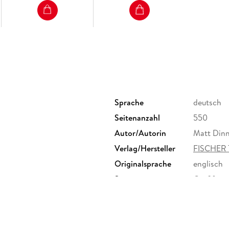
Sprache
deutsch
Seitenanzahl
550
Autor/Autorin
Matt Din
Verlag/Hersteller
FISCHER
Originalsprache
englisch
Sonstiges
Großforma
Herstelleradresse
S. Fische
Frankfurt
produktsi