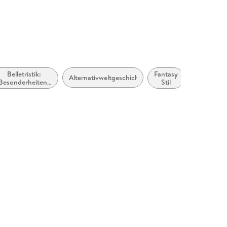
Belletristik:
Fantasy
Alternativweltgeschichten
Besonderheiten:
Stil
Literatur mit
Bezug zu
omputerspielen/
Gaming