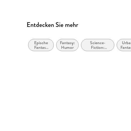
Entdecken Sie mehr
Epische
Fantasy:
Science-
Urba
Fantasy
Humor
Fiction:
Fanta
(High
Weltraumoper,
Fantasy) /
Space Opera
Heroische
Fantasy