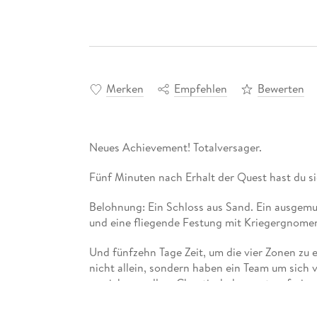
Merken
Empfehlen
Bewerten
Neues Achievement! Totalversager.
Fünf Minuten nach Erhalt der Quest hast du s
Belohnung: Ein Schloss aus Sand. Ein ausgemus
und eine fliegende Festung mit Kriegergnome
Und fünfzehn Tage Zeit, um die vier Zonen zu 
nicht allein, sondern haben ein Team um sich 
erreichen wollen. Chaotisch, kompetenzfrei u
stets einen Schritt voraus zu sein. Wie immer