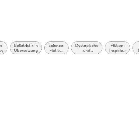
n
Belletristik in
Science-
Dystopische
Fiktion:
sy
Übersetzung
Fiction:
und
Inspiriert
Nahe
utopische
oder
Zukunft
Literatur
adaptiert
von
C
anderen
Medien