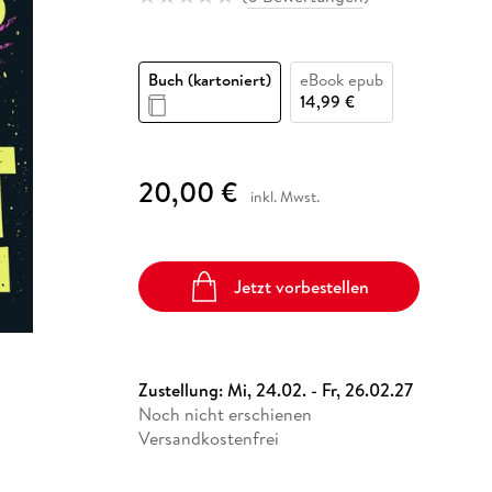
Fremdsprachige Bücher
n Lernhilfen
 Jugendbücher
eiber
Hörbuch Downloads im Bundle
cher
 Vergleich
 Puzzlezubehör
Lernen
New Adult
STABILO
Taschenbücher
hilfen
hriller
 Backen
er
lender
Ratgeber
Buch (kartoniert)
eBook epub
op
hriller
Romance
14,99 €
Sachbücher
precher:innen
Science Fiction
20,00 €
inkl. Mwst.
Fremdsprachige Bücher
Jetzt vorbestellen
Zustellung:
Mi, 24.02. - Fr, 26.02.27
Noch nicht erschienen
Versandkostenfrei