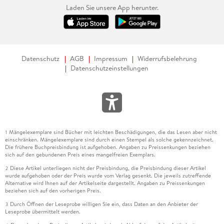
Laden Sie unsere App herunter.
Datenschutz
AGB
Impressum
Widerrufsbelehrung
Datenschutzeinstellungen
Mängelexemplare sind Bücher mit leichten Beschädigungen, die das Lesen aber nicht
1
einschränken. Mängelexemplare sind durch einen Stempel als solche gekennzeichnet.
Die frühere Buchpreisbindung ist aufgehoben. Angaben zu Preissenkungen beziehen
sich auf den gebundenen Preis eines mangelfreien Exemplars.
Diese Artikel unterliegen nicht der Preisbindung, die Preisbindung dieser Artikel
2
wurde aufgehoben oder der Preis wurde vom Verlag gesenkt. Die jeweils zutreffende
Alternative wird Ihnen auf der Artikelseite dargestellt. Angaben zu Preissenkungen
beziehen sich auf den vorherigen Preis.
Durch Öffnen der Leseprobe willigen Sie ein, dass Daten an den Anbieter der
3
Leseprobe übermittelt werden.