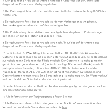
Der gebundene Preis dieses Artikels wird nach Ablauf des auf der Artikelseite
4
dargestellten Datums vom Verlag angehoben.
Der Preisvergleich bezieht sich auf die unverbindliche Preisempfehlung (UVP) des
5
Herstellers.
Der gebundene Preis dieses Artikels wurde vom Verlag gesenkt. Angaben zu
6
Preissenkungen beziehen sich auf den vorherigen Preis.
Die Preisbindung dieses Artikels wurde aufgehoben. Angaben zu Preissenkungen
7
beziehen sich auf den letzten gebundenen Preis.
Der gebundene Preis dieses Artikels wird nach Ablauf des auf der Artikelseite
8
dargestellten Datums vom Verlag angehoben.
Ihr Gutschein SOMMER13 gilt bis einschließlich 10.08.2026. Sie können den
12
Gutschein ausschließlich online einlösen unter www.hugendubel.de. Keine Bestellung
zur Abholung mit Zahlung in der Filiale möglich. Der Gutschein ist nicht gültig für
gesetzlich preisgebundene Artikel (deutschsprachige Bücher und eBooks) sowie für
preisgebundene Kalender, tolino shine (4016621130466), tolino select und das
Hugendubel Hörbuch Abo. Der Gutschein ist nicht mit anderen Gutscheinen und
Geschenkkarten kombinierbar. Eine Barauszahlung ist nicht möglich. Ein Weiterverkauf
und der Handel des Gutscheincodes sind nicht gestattet.
Leider können wir die Echtheit der Kundenbewertung aufgrund der großen Zahl an
15
Einzelbewertungen nicht prüfen.
Alle Informationen zur Tiefpreisgarantie finden Sie
hier
16
Alle Preise verstehen sich inkl. der gesetzlichen MwSt. Informationen über den
*
Versand und anfallende Versandkosten finden Sie
hier