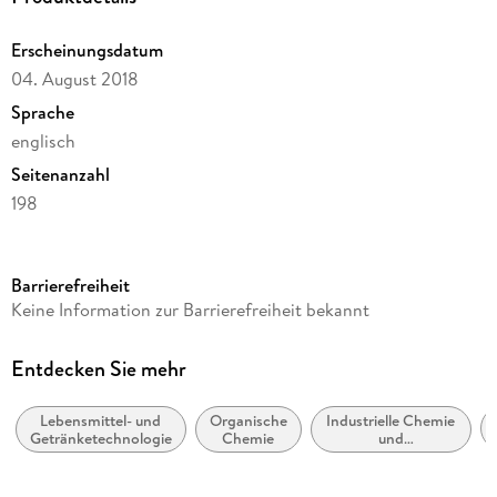
Erscheinungsdatum
04. August 2018
Sprache
englisch
Seitenanzahl
198
Reihe
Chemistry and Materials Science
Barrierefreiheit
Herausgegeben von
Keine Information zur Barrierefreiheit bekannt
Bernd Hitzmann
Verlag/Hersteller
Entdecken Sie mehr
Springer, Berlin
Lebensmittel- und
Organische
Industrielle Chemie
Produktart
Getränketechnologie
Chemie
und
kartoniert
Chemietechnologie
Abbildungen