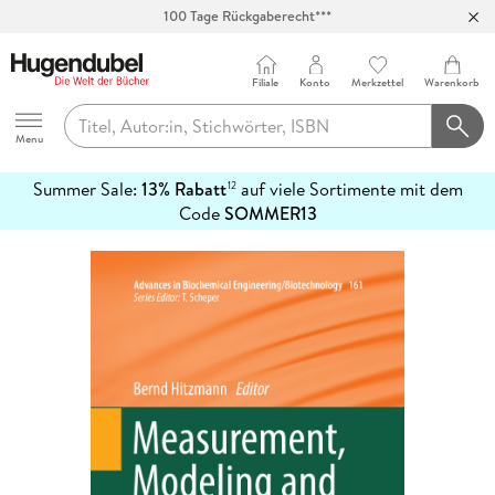
100 Tage Rückgaberecht***
Abholung in über 100 Filialen
Filiale
Konto
Merkzettel
Warenkorb
Hugendubel
Menu
Summer Sale:
13% Rabatt
auf viele Sortimente mit dem
12
mehr
Code
SOMMER13
erfahren