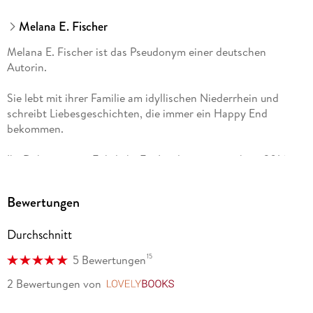
Melana E. Fischer
Melana E. Fischer ist das Pseudonym einer deutschen
Autorin.
Sie lebt mit ihrer Familie am idyllischen Niederrhein und
schreibt Liebesgeschichten, die immer ein Happy End
bekommen.
Ihr Debütroman »Föhrliebt Ein Inselroman« erschien 2016 im
Selfpublishing. Seitdem veröffentlicht Melana regelmäßig
Insel- und Stadtgeschichten und schreibt sich so in die
Bewertungen
Herzen ihrer Leser*innen.
Durchschnitt
15
5 Bewertungen
2 Bewertungen
von
LovelyBooks