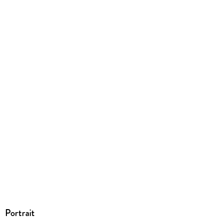
Neopubli GmbH (Imprint: epubli), Köpenicker Straße 154a,
10997 Berlin, produktsicherheit@epubli.com
Portrait