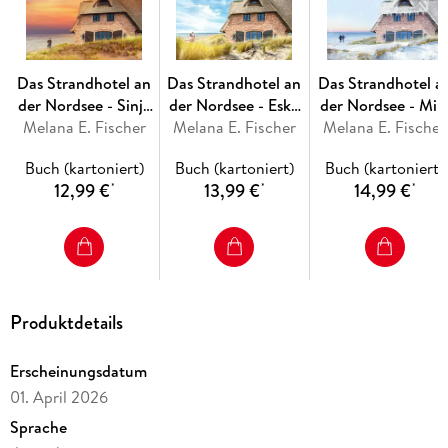
Freundschaft zu ihm einen Dämpfer verpasst. Während er
noch daran knabbert, taucht eine Frau im Hotel auf und
überreicht Kay seine vermeintliche Tochter. Anscheinend hat
das Karma ihn gefunden. Klar ist: Wenn er das schaffen will,
Das Strandhotel an
Das Strandhotel an
Das Strandhotel a
braucht er Hilfe. ************Bitte beachtet die
der Nordsee - Sinja
der Nordsee - Eske
der Nordsee - Mil
Triggerwarnung zu Beginn des Buches! ************Eine in
Melana E. Fischer
und Jörn
Melana E. Fischer
und Krischan
Melana E. Fischer
und Filip
sich abgeschlossene Geschichte, deren Figuren in den
anderen Teilen wiederauftauchen.
Buch (kartoniert)
Buch (kartoniert)
Buch (kartoniert)
12,99 €
13,99 €
14,99 €
*
*
*
Produktdetails
Erscheinungsdatum
01. April 2026
Sprache