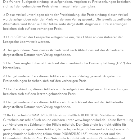
Die frühere Buchpreisbindung ist aufgehoben. Angaben zu Preissenkungen beziehen
sich auf den gebundenen Preis eines mangelfreien Exemplars.
Diese Artikel unterliegen nicht der Preisbindung, die Preisbindung dieser Artikel
2
wurde aufgehoben oder der Preis wurde vom Verlag gesenkt. Die jeweils zutreffende
Alternative wird Ihnen auf der Artikelseite dargestellt. Angaben zu Preissenkungen
beziehen sich auf den vorherigen Preis.
Durch Öffnen der Leseprobe willigen Sie ein, dass Daten an den Anbieter der
3
Leseprobe übermittelt werden.
Der gebundene Preis dieses Artikels wird nach Ablauf des auf der Artikelseite
4
dargestellten Datums vom Verlag angehoben.
Der Preisvergleich bezieht sich auf die unverbindliche Preisempfehlung (UVP) des
5
Herstellers.
Der gebundene Preis dieses Artikels wurde vom Verlag gesenkt. Angaben zu
6
Preissenkungen beziehen sich auf den vorherigen Preis.
Die Preisbindung dieses Artikels wurde aufgehoben. Angaben zu Preissenkungen
7
beziehen sich auf den letzten gebundenen Preis.
Der gebundene Preis dieses Artikels wird nach Ablauf des auf der Artikelseite
8
dargestellten Datums vom Verlag angehoben.
Ihr Gutschein SOMMER13 gilt bis einschließlich 10.08.2026. Sie können den
12
Gutschein ausschließlich online einlösen unter www.hugendubel.de. Keine Bestellung
zur Abholung mit Zahlung in der Filiale möglich. Der Gutschein ist nicht gültig für
gesetzlich preisgebundene Artikel (deutschsprachige Bücher und eBooks) sowie für
preisgebundene Kalender, tolino shine (4016621130466), tolino select und das
Hugendubel Hörbuch Abo. Der Gutschein ist nicht mit anderen Gutscheinen und