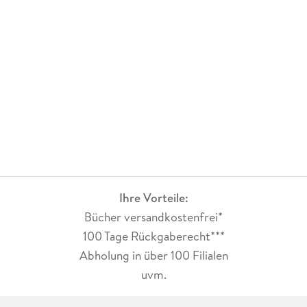
Vorgängerbände.
Leider heißt es jetzt aber auch Abschied nehmen vom
Strandhotel und dessen Betreibern in Jyltrum.
Die Story hat mich gleich wieder mit nach Jyltrum in das
Strandhotel an der Nordsee genommen, dabei bleibt sie
spannungsgeladen sowie abwechslungsreich. Man darf mit
Bentje und Kay mitfiebern und die verschiedensten
Emotionen erleben. Es gibt einiges zum schmunzeln bis
herzhaft zu lachen, so manche mitfühlende, tragische wie
auch brisante Momente und das ein oder andere Tränchen zu
vergießen.
Da ich wissen wollte, ob und wie es für beide ein Happy End
gab, konnte ich das Buch kaum noch aus der Hand legen.
Ihre Vorteile:
Das Buch bekommt von mir eine Lese / Kaufempfehlung und
5 Sterne.
Bücher versandkostenfrei*
100 Tage Rückgaberecht***
Abholung in über 100 Filialen
uvm.