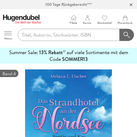
100 Tage Rückgaberecht***
Abholung in über 100 Filialen
Filiale
Konto
Merkzettel
Warenkorb
Hugendubel
Menu
Summer Sale:
13% Rabatt
auf viele Sortimente mit dem
12
mehr
Code
SOMMER13
erfahren
Band 4