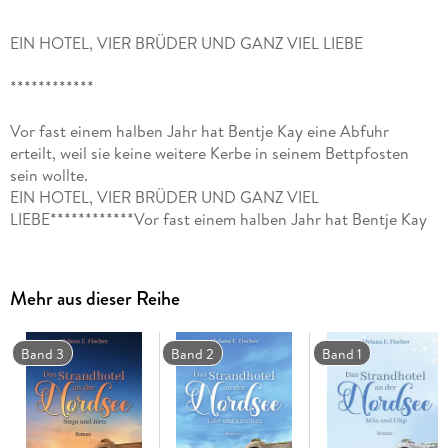
EIN HOTEL, VIER BRÜDER UND GANZ VIEL LIEBE
************
Vor fast einem halben Jahr hat Bentje Kay eine Abfuhr
erteilt, weil sie keine weitere Kerbe in seinem Bettpfosten
sein wollte.
EIN HOTEL, VIER BRÜDER UND GANZ VIEL
LIEBE************Vor fast einem halben Jahr hat Bentje Kay
eine Abfuhr erteilt, weil sie keine weitere Kerbe in seinem
Bettpfosten sein wollte. Stattdessen lässt sie sich auf eine
Beziehung mit der Künstlerin Vroni ein. Nun kriselt es
Mehr aus dieser Reihe
zwischen den beiden und Bentje fragt sich, ob sie die falsche
Wahl getroffen hat. Gerade als sie sich eine Auszeit gönnen
möchte, um sich über ihre Gefühle klar zu werden, steht Kay
Band 3
Band 2
Band 1
auf ihrer Matte - mit einer ungewöhnlichen Bitte. Oft hatte
Kay One-Night-Stands mit Kolleginnen und weiblichen
Gästen des Strandhotels. Für Bentje hätte er sich geändert,
doch sie hat sich für Vroni entschieden und damit auch der