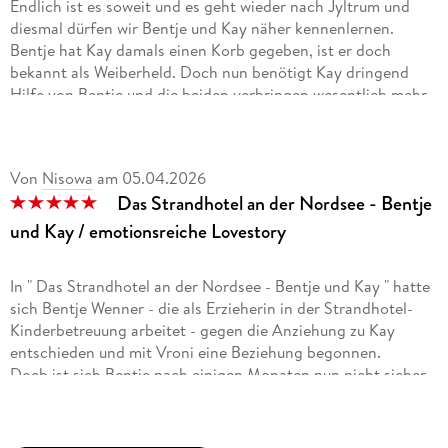
Endlich ist es soweit und es geht wieder nach Jyltrum und
diesmal dürfen wir Bentje und Kay näher kennenlernen.
Bentje hat Kay damals einen Korb gegeben, ist er doch
bekannt als Weiberheld. Doch nun benötigt Kay dringend
Hilfe von Bentje und die beiden verbringen wesentlich mehr
Zeit zusammen, als geplant. Man spürt gleich, dass etwas in
der Luft liegt und man gewisse Gefühle nicht einfach so
abstellen kann. Doch auch Bentje hat ihre Gründe und
Von
Nisowa
am
05.04.2026
Sorgen, die sich nicht so einfach zur Seite schieben lassen ...
Das Strandhotel an der Nordsee - Bentje
Besondere Ereignisse erfordern natürlich auch bestimmte
und Kay / emotionsreiche Lovestory
Bedingungen und manchmal sollte man vielleicht einfach nur
auf sein Herz hören und den Verstand etwas außen vor
In " Das Strandhotel an der Nordsee - Bentje und Kay " hatte
lassen. Natürlich hört sich das leichter an als es ist, kennen
sich Bentje Wenner - die als Erzieherin in der Strandhotel-
wir doch alle so eine Situation.
Kinderbetreuung arbeitet - gegen die Anziehung zu Kay
entschieden und mit Vroni eine Beziehung begonnen.
Die Familie rund um die Brüder wächst weiter und es ist sehr
Doch ist sich Bentje nach einigen Monaten nun nicht sicher,
schön zu sehen, wie alle zusammen halten und füreinander da
ob dies die richtige Entscheidung gewesen war, jedoch in
sind. Gerade mit Kindern kann man jede helfende Hand
anbetracht, dass Kay bisher ein Womanizer schlechthin war,
gebrauchen und Familie geht einfach über alles.
den sicheren Weg um ihr Herz zu schützen.