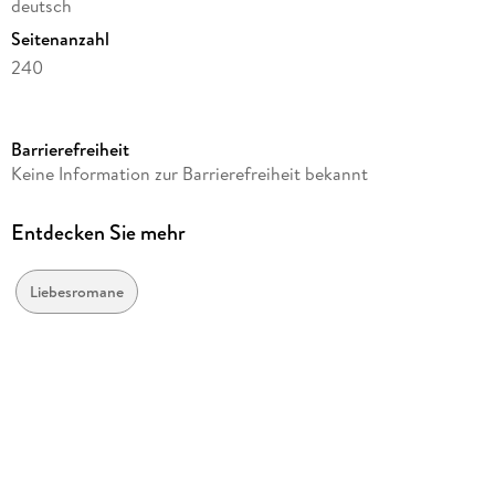
deutsch
Seitenanzahl
240
Altersempfehlung
von 18 bis 99 Jahren
Barrierefreiheit
Reihe
Keine Information zur Barrierefreiheit bekannt
Strandhotel-Reihe, 4
Autor/Autorin
Entdecken Sie mehr
Melana E. Fischer
Verlag/Hersteller
Liebesromane
epubli
Gewicht
242 g
ISBN
9783565377299
Herstelleradresse