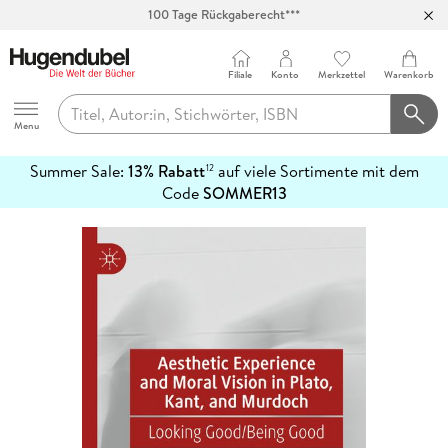
Abholung in über 100 Filialen
Filiale
Konto
Merkzettel
Warenkorb
Hugendubel
Menu
Summer Sale:
13% Rabatt
auf viele Sortimente mit dem
12
mehr
Code
SOMMER13
erfahren