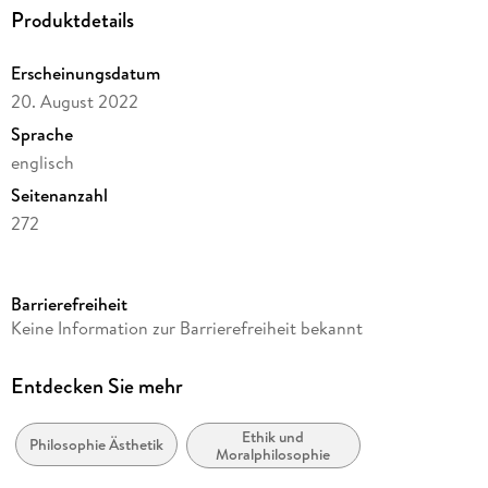
Produktdetails
Erscheinungsdatum
20. August 2022
Sprache
englisch
Seitenanzahl
272
Reihe
Philosophy and Religion (R0)
Barrierefreiheit
Autor/Autorin
Keine Information zur Barrierefreiheit bekannt
Meredith Trexler Drees
Verlag/Hersteller
Entdecken Sie mehr
Springer
Ethik und
Abbildungen
Philosophie Ästhetik
Moralphilosophie
X, 260 p.