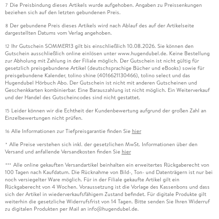
Die Preisbindung dieses Artikels wurde aufgehoben. Angaben zu Preissenkungen
7
beziehen sich auf den letzten gebundenen Preis.
Der gebundene Preis dieses Artikels wird nach Ablauf des auf der Artikelseite
8
dargestellten Datums vom Verlag angehoben.
Ihr Gutschein SOMMER13 gilt bis einschließlich 10.08.2026. Sie können den
12
Gutschein ausschließlich online einlösen unter www.hugendubel.de. Keine Bestellung
zur Abholung mit Zahlung in der Filiale möglich. Der Gutschein ist nicht gültig für
gesetzlich preisgebundene Artikel (deutschsprachige Bücher und eBooks) sowie für
preisgebundene Kalender, tolino shine (4016621130466), tolino select und das
Hugendubel Hörbuch Abo. Der Gutschein ist nicht mit anderen Gutscheinen und
Geschenkkarten kombinierbar. Eine Barauszahlung ist nicht möglich. Ein Weiterverkauf
und der Handel des Gutscheincodes sind nicht gestattet.
Leider können wir die Echtheit der Kundenbewertung aufgrund der großen Zahl an
15
Einzelbewertungen nicht prüfen.
Alle Informationen zur Tiefpreisgarantie finden Sie
hier
16
Alle Preise verstehen sich inkl. der gesetzlichen MwSt. Informationen über den
*
Versand und anfallende Versandkosten finden Sie
hier
Alle online gekauften Versandartikel beinhalten ein erweitertes Rückgaberecht von
***
100 Tagen nach Kaufdatum. Die Rücknahme von Bild-, Ton- und Datenträgern ist nur bei
noch versiegelter Ware möglich. Für in der Filiale gekaufte Artikel gilt ein
Rückgaberecht von 4 Wochen. Voraussetzung ist die Vorlage des Kassenbons und dass
sich der Artikel in wiederverkaufsfähigem Zustand befindet. Für digitale Produkte gilt
weiterhin die gesetzliche Widerrufsfrist von 14 Tagen. Bitte senden Sie Ihren Widerruf
zu digitalen Produkten per Mail an info@hugendubel.de.