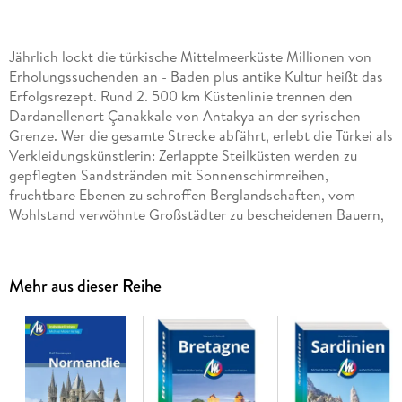
Jährlich lockt die türkische Mittelmeerküste Millionen von
Erholungssuchenden an - Baden plus antike Kultur heißt das
Erfolgsrezept. Rund 2. 500 km Küstenlinie trennen den
Dardanellenort Çanakkale von Antakya an der syrischen
Grenze. Wer die gesamte Strecke abfährt, erlebt die Türkei als
Verkleidungskünstlerin: Zerlappte Steilküsten werden zu
gepflegten Sandstränden mit Sonnenschirmreihen,
fruchtbare Ebenen zu schroffen Berglandschaften, vom
Wohlstand verwöhnte Großstädter zu bescheidenen Bauern,
Olivenhaine zu unendlichen Baumwollfeldern und die
wiederum zu weiten Bananenplantagen. Man lernt
Ausgrabungsstätten jeder Größe und aus allen Zeiten kennen,
Mehr aus dieser Reihe
kommt durch verschwiegene Dörfer und kann die
mediterrane Atmosphäre romantischer Fischerörtchen
genießen.
Michael Bussmann und Gabriele Tröger geben einen
ausführlichen Überblick über die abwechslungsreiche Region,
gespickt mit reisepraktischen Informationen, kulinarischen