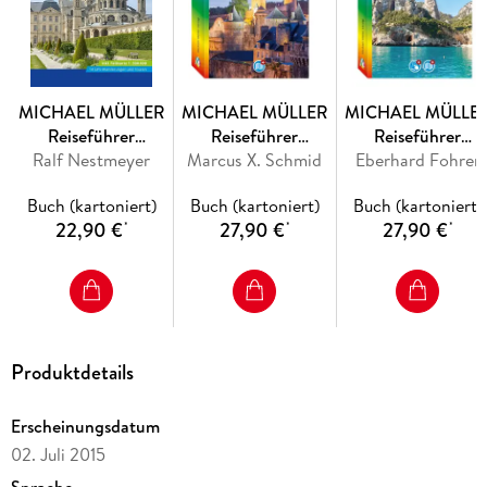
Empfehlungen, Shoppingtipps und vielen
Hintergrundinformationen zu Land und Leuten.
MICHAEL MÜLLER
MICHAEL MÜLLER
MICHAEL MÜLLE
Reiseführer
Reiseführer
Reiseführer
Ralf Nestmeyer
Normandie
Marcus X. Schmid
Bretagne
Eberhard Fohrer
Sardinien
Buch (kartoniert)
Buch (kartoniert)
Buch (kartoniert)
22,90 €
27,90 €
27,90 €
*
*
*
Produktdetails
Erscheinungsdatum
02. Juli 2015
Sprache