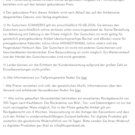
beziehen sich auf den letzten gebundenen Preis.
Der gebundene Preis dieses Artikels wird nach Ablauf des auf der Artikelseite
8
dargestellten Datums vom Verlag angehoben.
Ihr Gutschein SOMMER13 gilt bis einschließlich 10.08.2026. Sie können den
12
Gutschein ausschließlich online einlösen unter www.hugendubel.de. Keine Bestellung
zur Abholung mit Zahlung in der Filiale möglich. Der Gutschein ist nicht gültig für
gesetzlich preisgebundene Artikel (deutschsprachige Bücher und eBooks) sowie für
preisgebundene Kalender, tolino shine (4016621130466), tolino select und das
Hugendubel Hörbuch Abo. Der Gutschein ist nicht mit anderen Gutscheinen und
Geschenkkarten kombinierbar. Eine Barauszahlung ist nicht möglich. Ein Weiterverkauf
und der Handel des Gutscheincodes sind nicht gestattet.
Leider können wir die Echtheit der Kundenbewertung aufgrund der großen Zahl an
15
Einzelbewertungen nicht prüfen.
Alle Informationen zur Tiefpreisgarantie finden Sie
hier
16
Alle Preise verstehen sich inkl. der gesetzlichen MwSt. Informationen über den
*
Versand und anfallende Versandkosten finden Sie
hier
Alle online gekauften Versandartikel beinhalten ein erweitertes Rückgaberecht von
***
100 Tagen nach Kaufdatum. Die Rücknahme von Bild-, Ton- und Datenträgern ist nur bei
noch versiegelter Ware möglich. Für in der Filiale gekaufte Artikel gilt ein
Rückgaberecht von 4 Wochen. Voraussetzung ist die Vorlage des Kassenbons und dass
sich der Artikel in wiederverkaufsfähigem Zustand befindet. Für digitale Produkte gilt
weiterhin die gesetzliche Widerrufsfrist von 14 Tagen. Bitte senden Sie Ihren Widerruf
zu digitalen Produkten per Mail an info@hugendubel.de.