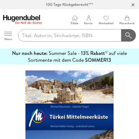
100 Tage Rückgaberecht***
Abholung in über 100 Filialen
Filiale
Konto
Merkzettel
Warenkorb
Hugendubel
Menu
Nur noch heute:
Summer Sale -
13% Rabatt
auf viele
12
mehr
Sortimente mit dem Code
SOMMER13
erfahren