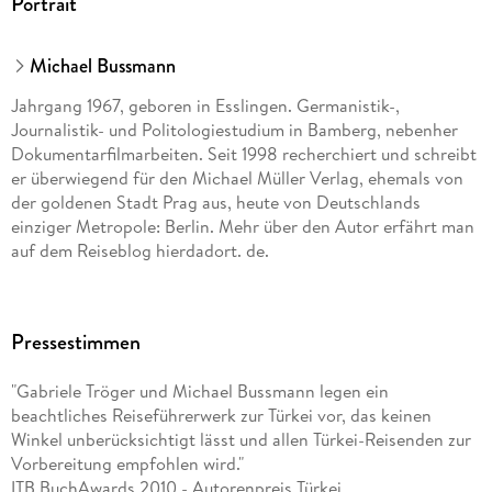
Portrait
Michael Bussmann
Jahrgang 1967, geboren in Esslingen. Germanistik-,
Journalistik- und Politologiestudium in Bamberg, nebenher
Dokumentarfilmarbeiten. Seit 1998 recherchiert und schreibt
er überwiegend für den Michael Müller Verlag, ehemals von
der goldenen Stadt Prag aus, heute von Deutschlands
einziger Metropole: Berlin. Mehr über den Autor erfährt man
auf dem Reiseblog hierdadort. de.
Jahrgang 1972. Studium der Germanistik und Turkologie in
Bamberg, dazwischen längere Aufenthalte in der Türkei. Als
Pressestimmen
freie Journalistin pendelte sie zehn Jahre zwischen dem
hektischen Istanbul, dem altehrwürdigen Prag und dem
"Gabriele Tröger und Michael Bussmann legen ein
erholsamen Fichtelgebirge hin und her. Heute lebt sie in
beachtliches Reiseführerwerk zur Türkei vor, das keinen
Berlin. Mehr über die Autorin erfährt man auf dem Reiseblog
Winkel unberücksichtigt lässt und allen Türkei-Reisenden zur
hierdadort. de.
Vorbereitung empfohlen wird."
ITB BuchAwards 2010 - Autorenpreis Türkei