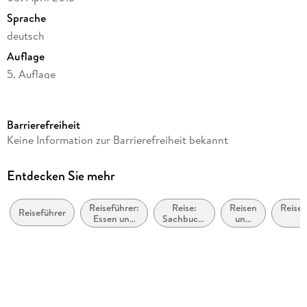
Sprache
deutsch
Auflage
5. Auflage
Seitenanzahl
300
Barrierefreiheit
Reihe
Keine Information zur Barrierefreiheit bekannt
MM-Reisen
Autor/Autorin
Entdecken Sie mehr
Michael Bussmann, Gabriele Tröger
Reiseführer:
Reise:
Reisen
Reisef
Verlag/Hersteller
Reiseführer
Essen und
Sachbuch,
und
Müller, Michael GmbH
Trinken
Ratgeber
Urlaub
Urlaub
Produktart
kartoniert
Abbildungen
127 Farbfotos