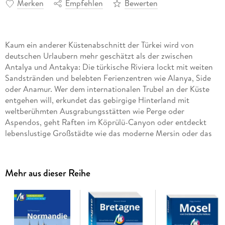
Merken
Empfehlen
Bewerten
Kaum ein anderer Küstenabschnitt der Türkei wird von
deutschen Urlaubern mehr geschätzt als der zwischen
Antalya und Antakya: Die türkische Riviera lockt mit weiten
Sandstränden und belebten Ferienzentren wie Alanya, Side
oder Anamur. Wer dem internationalen Trubel an der Küste
entgehen will, erkundet das gebirgige Hinterland mit
weltberühmten Ausgrabungsstätten wie Perge oder
Aspendos, geht Raften im Köprülü-Canyon oder entdeckt
lebenslustige Großstädte wie das moderne Mersin oder das
arabisch geprägte Antakya. Für längere Ausflüge bieten sich
die Kalksinterterrassen von Pamukkale oder die
Tuffsteinlandschaft Kappadokiens an. Neben detaillierten
Mehr aus dieser Reihe
Landschafts- und Ortsbeschreibungen bietet das Buch einen
umfassenden Infoteil, in dem alle reisepraktischen Fragen
geklärt werden: Restauranttipps, Hinweise zu Hotels,
Pensionen und Campingplätzen, Einkaufadressen und vieles
mehr.