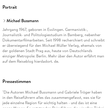
Portrait
Michael Bussmann
Jahrgang 1967, geboren in Esslingen. Germanistik-,
Journalistik- und Politologiestudium in Bamberg, nebenher
Dokumentarfilmarbeiten. Seit 1998 recherchiert und schreibt
er überwiegend für den Michael Müller Verlag, ehemals von
der goldenen Stadt Prag aus, heute von Deutschlands
einziger Metropole: Berlin. Mehr über den Autor erfährt man
auf dem Reiseblog hierdadort. de.
Jahrgang 1972. Studium der Germanistik und Turkologie in
Bamberg, dazwischen längere Aufenthalte in der Türkei. Als
Pressestimmen
freie Journalistin pendelte sie zehn Jahre zwischen dem
hektischen Istanbul, dem altehrwürdigen Prag und dem
"Die Autoren Michael Bussmann und Gabriele Tröger haben
erholsamen Fichtelgebirge hin und her. Heute lebt sie in
in den Reiseführern alles das zusammengefasst, was sie für
Berlin. Mehr über die Autorin erfährt man auf dem Reiseblog
jede einzelne Region für wichtig halten - und das ist eine
hierdadort. de.