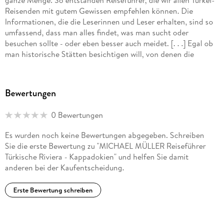
ganze Menge. So entstanden Reiseführer, die wir allen Türkei-
Reisenden mit gutem Gewissen empfehlen können. Die
Informationen, die die Leserinnen und Leser erhalten, sind so
umfassend, dass man alles findet, was man sucht oder
besuchen sollte - oder eben besser auch meidet. [. . .] Egal ob
man historische Stätten besichtigen will, von denen die
Türkei immer noch eine ganze Menge zu bieten hat, einen
geeigneten Strand für den Badespaß sucht oder einen Tipp
für das passende Restaurant, eine Bar mit akzeptablen
Bewertungen
Preisen oder eine nette Übernachtungsmöglichkeit haben
möchte, die Reiseführer aus dem Michael Müller Verlag
0 Bewertungen
lassen einen nicht im Stich. Auf allen Seiten spürt man, dass
die beiden Autoren die Region wirklich selber besucht und
Es wurden noch keine Bewertungen abgegeben. Schreiben
dabei viele Informationen zusammengetragen haben."
Sie die erste Bewertung zu "MICHAEL MÜLLER Reiseführer
Prima Türkei - Deutsche Zeitung, Dietmar Pedersen
Türkische Riviera - Kappadokien" und helfen Sie damit
anderen bei der Kaufentscheidung.
"Gabriele Tröger und Michael Bussmann legen ein
beachtliches Reiseführerwerk zur Türkei vor, das keinen
Erste Bewertung schreiben
Winkel unberücksichtigt lässt und allen Türkei-Reisenden zur
Vorbereitung empfohlen wird."
ITB BuchAwards 2010 - Autorenpreis Türkei