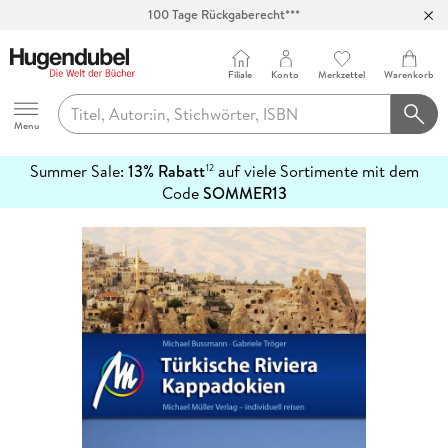
100 Tage Rückgaberecht***
Abholung in über 100 Filialen
Filiale
Konto
Merkzettel
Warenkorb
Hugendubel
Menu
Summer Sale:
13% Rabatt
auf viele Sortimente mit dem
12
mehr
Code
SOMMER13
erfahren