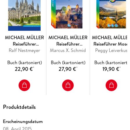
MICHAEL MÜLLER
MICHAEL MÜLLER
MICHAEL MÜLLE
Reiseführer
Reiseführer
Reiseführer Mosel
Ralf Nestmeyer
Normandie
Marcus X. Schmid
Bretagne
Peggy Leiverkus
Buch (kartoniert)
Buch (kartoniert)
Buch (kartoniert)
22,90 €
27,90 €
19,90 €
*
*
*
Produktdetails
Erscheinungsdatum
08. April 2015