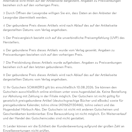
Urlaubsberichte, Fotos
Alternative wird Ihnen auf der Artikelseite dargestellt. Angaben zu Preissenkungen
beziehen sich auf den vorherigen Preis.
Durch Öffnen der Leseprobe willigen Sie ein, dass Daten an den Anbieter der
3
Leseprobe übermittelt werden.
Der gebundene Preis dieses Artikels wird nach Ablauf des auf der Artikelseite
4
dargestellten Datums vom Verlag angehoben.
Der Preisvergleich bezieht sich auf die unverbindliche Preisempfehlung (UVP) des
5
Herstellers.
Der gebundene Preis dieses Artikels wurde vom Verlag gesenkt. Angaben zu
6
Preissenkungen beziehen sich auf den vorherigen Preis.
Die Preisbindung dieses Artikels wurde aufgehoben. Angaben zu Preissenkungen
7
beziehen sich auf den letzten gebundenen Preis.
Der gebundene Preis dieses Artikels wird nach Ablauf des auf der Artikelseite
8
dargestellten Datums vom Verlag angehoben.
Ihr Gutschein SOMMER13 gilt bis einschließlich 10.08.2026. Sie können den
12
Gutschein ausschließlich online einlösen unter www.hugendubel.de. Keine Bestellung
zur Abholung mit Zahlung in der Filiale möglich. Der Gutschein ist nicht gültig für
gesetzlich preisgebundene Artikel (deutschsprachige Bücher und eBooks) sowie für
preisgebundene Kalender, tolino shine (4016621130466), tolino select und das
Hugendubel Hörbuch Abo. Der Gutschein ist nicht mit anderen Gutscheinen und
Geschenkkarten kombinierbar. Eine Barauszahlung ist nicht möglich. Ein Weiterverkauf
und der Handel des Gutscheincodes sind nicht gestattet.
Leider können wir die Echtheit der Kundenbewertung aufgrund der großen Zahl an
15
Einzelbewertungen nicht prüfen.