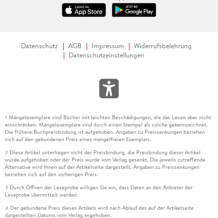
Datenschutz
AGB
Impressum
Widerrufsbelehrung
Datenschutzeinstellungen
Mängelexemplare sind Bücher mit leichten Beschädigungen, die das Lesen aber nicht
1
einschränken. Mängelexemplare sind durch einen Stempel als solche gekennzeichnet.
Die frühere Buchpreisbindung ist aufgehoben. Angaben zu Preissenkungen beziehen
sich auf den gebundenen Preis eines mangelfreien Exemplars.
Diese Artikel unterliegen nicht der Preisbindung, die Preisbindung dieser Artikel
2
wurde aufgehoben oder der Preis wurde vom Verlag gesenkt. Die jeweils zutreffende
Alternative wird Ihnen auf der Artikelseite dargestellt. Angaben zu Preissenkungen
beziehen sich auf den vorherigen Preis.
Durch Öffnen der Leseprobe willigen Sie ein, dass Daten an den Anbieter der
3
Leseprobe übermittelt werden.
Der gebundene Preis dieses Artikels wird nach Ablauf des auf der Artikelseite
4
dargestellten Datums vom Verlag angehoben.