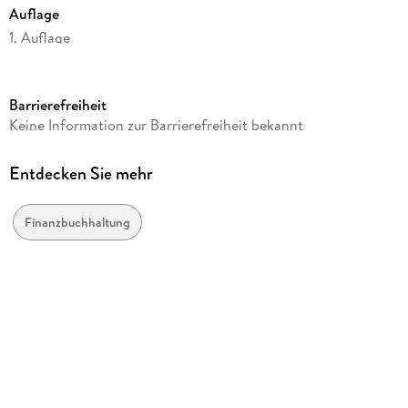
Auflage
1. Auflage
Seitenanzahl
200
Barrierefreiheit
Reihe
Keine Information zur Barrierefreiheit bekannt
... für Dummies
Autor/Autorin
Entdecken Sie mehr
Michael Griga, Krauleidis
Verlag/Hersteller
Finanzbuchhaltung
Wiley-VCH Dummies
Produktart
kartoniert
Abbildungen
30 Tabellen
Gewicht
306 g