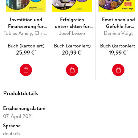
Investition und
Erfolgreich
Emotionen und
Finanzierung für
unterrichten für
Gefühle für
Dummies
Tobias Amely, Christine Immenkötter
Josef Leisen
Dummies
Daniela Voigt
Dummies
Buch (kartoniert)
Buch (kartoniert)
Buch (kartoniert)
25,99 €
20,99 €
19,99 €
*
*
*
Produktdetails
Erscheinungsdatum
07. April 2021
Sprache
deutsch