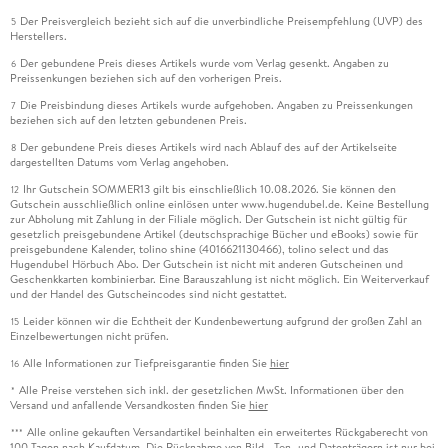
Der Preisvergleich bezieht sich auf die unverbindliche Preisempfehlung (UVP) des
5
Herstellers.
Der gebundene Preis dieses Artikels wurde vom Verlag gesenkt. Angaben zu
6
Preissenkungen beziehen sich auf den vorherigen Preis.
Die Preisbindung dieses Artikels wurde aufgehoben. Angaben zu Preissenkungen
7
beziehen sich auf den letzten gebundenen Preis.
Der gebundene Preis dieses Artikels wird nach Ablauf des auf der Artikelseite
8
dargestellten Datums vom Verlag angehoben.
Ihr Gutschein SOMMER13 gilt bis einschließlich 10.08.2026. Sie können den
12
Gutschein ausschließlich online einlösen unter www.hugendubel.de. Keine Bestellung
zur Abholung mit Zahlung in der Filiale möglich. Der Gutschein ist nicht gültig für
gesetzlich preisgebundene Artikel (deutschsprachige Bücher und eBooks) sowie für
preisgebundene Kalender, tolino shine (4016621130466), tolino select und das
Hugendubel Hörbuch Abo. Der Gutschein ist nicht mit anderen Gutscheinen und
Geschenkkarten kombinierbar. Eine Barauszahlung ist nicht möglich. Ein Weiterverkauf
und der Handel des Gutscheincodes sind nicht gestattet.
Leider können wir die Echtheit der Kundenbewertung aufgrund der großen Zahl an
15
Einzelbewertungen nicht prüfen.
Alle Informationen zur Tiefpreisgarantie finden Sie
hier
16
Alle Preise verstehen sich inkl. der gesetzlichen MwSt. Informationen über den
*
Versand und anfallende Versandkosten finden Sie
hier
Alle online gekauften Versandartikel beinhalten ein erweitertes Rückgaberecht von
***
100 Tagen nach Kaufdatum. Die Rücknahme von Bild-, Ton- und Datenträgern ist nur bei