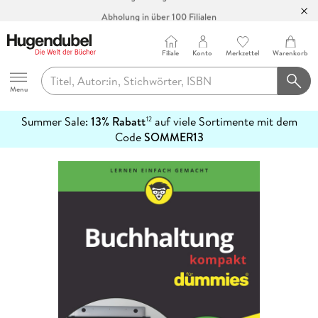
Abholung in über 100 Filialen
Filiale
Konto
Merkzettel
Warenkorb
Hugendubel
Menu
Summer Sale:
13% Rabatt
auf viele Sortimente mit dem
12
mehr
Code
SOMMER13
erfahren