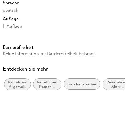
Sprache
deutsch
Auflage
1. Auflage
Seitenanzahl
192
Barrierefreiheit
Reihe
Keine Information zur Barrierefreiheit bekannt
Radeln für die Seele
Autor/Autorin
Entdecken Sie mehr
Michael Landgraf
Radfahren:
Reiseführer:
Reiseführer:
Verlag/Hersteller
Geschenkbücher
Allgemein
Routen &
Aktiv-
Droste Verlag
und
Wege
Urlaub
Touring
Produktart
kartoniert
Abbildungen
mit zahlreichen Fotos und Karten