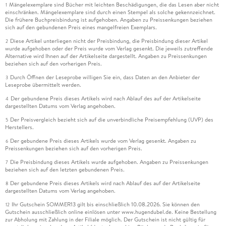
Mängelexemplare sind Bücher mit leichten Beschädigungen, die das Lesen aber nicht
1
einschränken. Mängelexemplare sind durch einen Stempel als solche gekennzeichnet.
Die frühere Buchpreisbindung ist aufgehoben. Angaben zu Preissenkungen beziehen
sich auf den gebundenen Preis eines mangelfreien Exemplars.
Diese Artikel unterliegen nicht der Preisbindung, die Preisbindung dieser Artikel
2
wurde aufgehoben oder der Preis wurde vom Verlag gesenkt. Die jeweils zutreffende
Alternative wird Ihnen auf der Artikelseite dargestellt. Angaben zu Preissenkungen
beziehen sich auf den vorherigen Preis.
Durch Öffnen der Leseprobe willigen Sie ein, dass Daten an den Anbieter der
3
Leseprobe übermittelt werden.
Der gebundene Preis dieses Artikels wird nach Ablauf des auf der Artikelseite
4
dargestellten Datums vom Verlag angehoben.
Der Preisvergleich bezieht sich auf die unverbindliche Preisempfehlung (UVP) des
5
Herstellers.
Der gebundene Preis dieses Artikels wurde vom Verlag gesenkt. Angaben zu
6
Preissenkungen beziehen sich auf den vorherigen Preis.
Die Preisbindung dieses Artikels wurde aufgehoben. Angaben zu Preissenkungen
7
beziehen sich auf den letzten gebundenen Preis.
Der gebundene Preis dieses Artikels wird nach Ablauf des auf der Artikelseite
8
dargestellten Datums vom Verlag angehoben.
Ihr Gutschein SOMMER13 gilt bis einschließlich 10.08.2026. Sie können den
12
Gutschein ausschließlich online einlösen unter www.hugendubel.de. Keine Bestellung
zur Abholung mit Zahlung in der Filiale möglich. Der Gutschein ist nicht gültig für