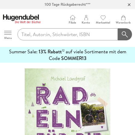
100 Tage Rückgaberecht***
Abholung in über 100 Filialen
Filiale
Konto
Merkzettel
Warenkorb
Hugendubel
Menu
Summer Sale:
13% Rabatt
auf viele Sortimente mit dem
12
mehr
Code
SOMMER13
erfahren