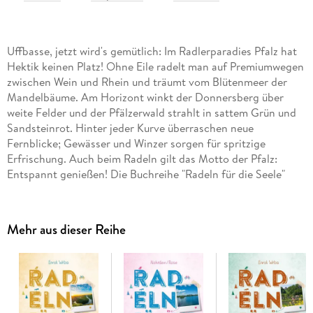
Uffbasse, jetzt wird's gemütlich: Im Radlerparadies Pfalz hat
Hektik keinen Platz! Ohne Eile radelt man auf Premiumwegen
zwischen Wein und Rhein und träumt vom Blütenmeer der
Mandelbäume. Am Horizont winkt der Donnersberg über
weite Felder und der Pfälzerwald strahlt in sattem Grün und
Sandsteinrot. Hinter jeder Kurve überraschen neue
Fernblicke; Gewässer und Winzer sorgen für spritzige
Erfrischung. Auch beim Radeln gilt das Motto der Pfalz:
Entspannt genießen! Die Buchreihe "Radeln für die Seele"
lädt dazu ein, den Alltag hinter sich zu lassen und auf dem
Fahrrad zur Ruhe zu kommen. Ob entlang malerischer
Strecken, durch idyllische Landschaften oder vorbei an
Mehr aus dieser Reihe
genussvollen Highlights - hier wird der Weg selbst zum Ziel.
Jede Tour ist sorgfältig ausgewählt und verspricht
entspannte Erlebnisse voller Natur, Kultur und regionalem
Charme.