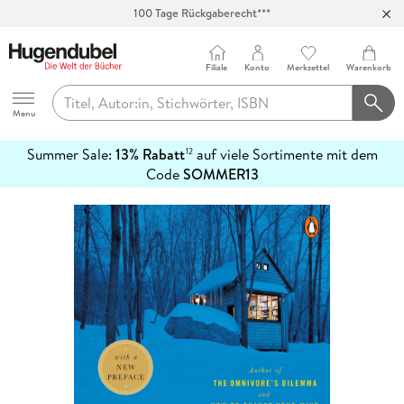
100 Tage Rückgaberecht***
Abholung in über 100 Filialen
Filiale
Konto
Merkzettel
Warenkorb
Hugendubel
Menu
Summer Sale:
13% Rabatt
auf viele Sortimente mit dem
12
mehr
Code
SOMMER13
erfahren