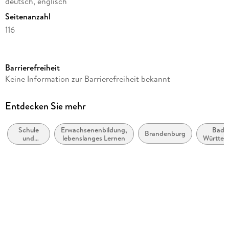
deutsch, englisch
Seitenanzahl
116
Reihe
Business English for Beginners
Barrierefreiheit
Autor/Autorin
Keine Information zur Barrierefreiheit bekannt
Mike Hogan, Britta Landermann
Verlag/Hersteller
Entdecken Sie mehr
Cornelsen Verlag GmbH
Schule
Erwachsenenbildung,
Bade
Produktart
Brandenburg
und
lebenslanges Lernen
Württe
kartoniert
Lernen:
Moderne
Schulform
(Nicht-
Mutter-
Erwachsenenbildung
oder
Zweit-)
Gewicht
Sprachen
355 g
Größe (L/B/H)