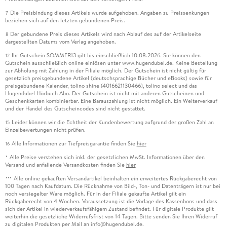
Die Preisbindung dieses Artikels wurde aufgehoben. Angaben zu Preissenkungen
7
beziehen sich auf den letzten gebundenen Preis.
Der gebundene Preis dieses Artikels wird nach Ablauf des auf der Artikelseite
8
dargestellten Datums vom Verlag angehoben.
Ihr Gutschein SOMMER13 gilt bis einschließlich 10.08.2026. Sie können den
12
Gutschein ausschließlich online einlösen unter www.hugendubel.de. Keine Bestellung
zur Abholung mit Zahlung in der Filiale möglich. Der Gutschein ist nicht gültig für
gesetzlich preisgebundene Artikel (deutschsprachige Bücher und eBooks) sowie für
preisgebundene Kalender, tolino shine (4016621130466), tolino select und das
Hugendubel Hörbuch Abo. Der Gutschein ist nicht mit anderen Gutscheinen und
Geschenkkarten kombinierbar. Eine Barauszahlung ist nicht möglich. Ein Weiterverkauf
und der Handel des Gutscheincodes sind nicht gestattet.
Leider können wir die Echtheit der Kundenbewertung aufgrund der großen Zahl an
15
Einzelbewertungen nicht prüfen.
Alle Informationen zur Tiefpreisgarantie finden Sie
hier
16
Alle Preise verstehen sich inkl. der gesetzlichen MwSt. Informationen über den
*
Versand und anfallende Versandkosten finden Sie
hier
Alle online gekauften Versandartikel beinhalten ein erweitertes Rückgaberecht von
***
100 Tagen nach Kaufdatum. Die Rücknahme von Bild-, Ton- und Datenträgern ist nur bei
noch versiegelter Ware möglich. Für in der Filiale gekaufte Artikel gilt ein
Rückgaberecht von 4 Wochen. Voraussetzung ist die Vorlage des Kassenbons und dass
sich der Artikel in wiederverkaufsfähigem Zustand befindet. Für digitale Produkte gilt
weiterhin die gesetzliche Widerrufsfrist von 14 Tagen. Bitte senden Sie Ihren Widerruf
zu digitalen Produkten per Mail an info@hugendubel.de.