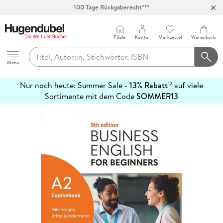
100 Tage Rückgaberecht***
Abholung in über 100 Filialen
Filiale
Konto
Merkzettel
Warenkorb
Hugendubel
Menu
Nur noch heute: Summer Sale -
13% Rabatt
auf viele
12
mehr
Sortimente mit dem Code
SOMMER13
erfahren