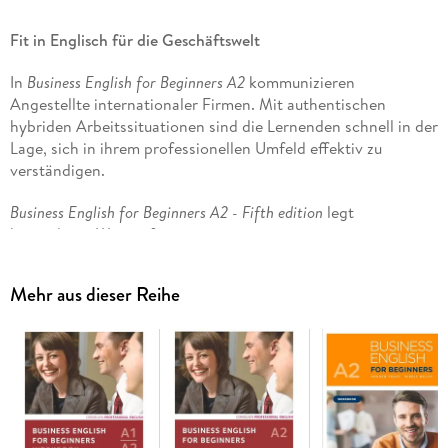
Fit in Englisch für die Geschäftswelt
In
Business English for Beginners A2
kommunizieren
Angestellte internationaler Firmen. Mit authentischen
hybriden Arbeitssituationen sind die Lernenden schnell in der
Lage, sich in ihrem professionellen Umfeld effektiv zu
verständigen.
Business English for Beginners A2 - Fifth edition
legt
besonderen Wert auf:
Praxisnahe Kommunikationsbeispiele
Mehr aus dieser Reihe
Integration von Künstlicher Intelligenz
Instant Messaging und Team Collaboration
Zeitgemäße und aktuelle Themen
Klar definierte Lernziele
Wiederholungsschleifen und Festigung