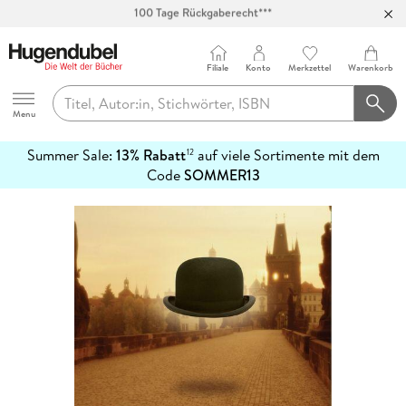
Abholung in über 100 Filialen
Filiale
Konto
Merkzettel
Warenkorb
Hugendubel
Menu
Summer Sale:
13% Rabatt
auf viele Sortimente mit dem
12
mehr
Code
SOMMER13
erfahren