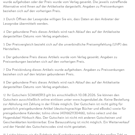
wurde aufgehoben oder der Preis wurde vom Verlag gesenkt. Die jeweils zutreffende
Alternative wird Ihnen auf der Artikelseite dargestellt. Angaben zu Preissenkungen
beziehen sich auf den vorherigen Preis.
Durch Öffnen der Leseprobe willigen Sie ein, dass Daten an den Anbieter der
3
Leseprobe übermittelt werden.
Der gebundene Preis dieses Artikels wird nach Ablauf des auf der Artikelseite
4
dargestellten Datums vom Verlag angehoben.
Der Preisvergleich bezieht sich auf die unverbindliche Preisempfehlung (UVP) des
5
Herstellers.
Der gebundene Preis dieses Artikels wurde vom Verlag gesenkt. Angaben zu
6
Preissenkungen beziehen sich auf den vorherigen Preis.
Die Preisbindung dieses Artikels wurde aufgehoben. Angaben zu Preissenkungen
7
beziehen sich auf den letzten gebundenen Preis.
Der gebundene Preis dieses Artikels wird nach Ablauf des auf der Artikelseite
8
dargestellten Datums vom Verlag angehoben.
Ihr Gutschein SOMMER13 gilt bis einschließlich 10.08.2026. Sie können den
12
Gutschein ausschließlich online einlösen unter www.hugendubel.de. Keine Bestellung
zur Abholung mit Zahlung in der Filiale möglich. Der Gutschein ist nicht gültig für
gesetzlich preisgebundene Artikel (deutschsprachige Bücher und eBooks) sowie für
preisgebundene Kalender, tolino shine (4016621130466), tolino select und das
Hugendubel Hörbuch Abo. Der Gutschein ist nicht mit anderen Gutscheinen und
Geschenkkarten kombinierbar. Eine Barauszahlung ist nicht möglich. Ein Weiterverkauf
und der Handel des Gutscheincodes sind nicht gestattet.
Leider können wir die Echtheit der Kundenbewertung aufgrund der großen Zahl an
15