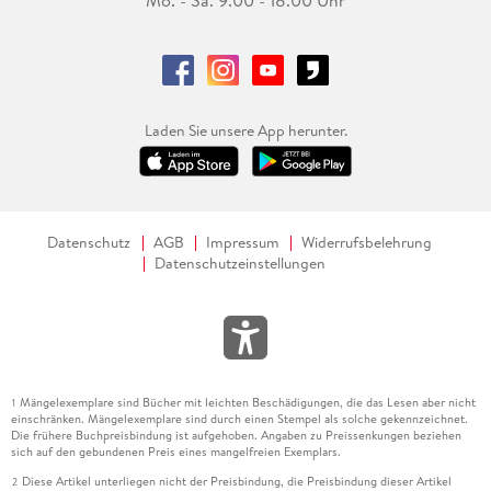
Mo. - Sa. 9.00 - 18.00 Uhr
Laden Sie unsere App herunter.
Datenschutz
AGB
Impressum
Widerrufsbelehrung
Datenschutzeinstellungen
Mängelexemplare sind Bücher mit leichten Beschädigungen, die das Lesen aber nicht
1
einschränken. Mängelexemplare sind durch einen Stempel als solche gekennzeichnet.
Die frühere Buchpreisbindung ist aufgehoben. Angaben zu Preissenkungen beziehen
sich auf den gebundenen Preis eines mangelfreien Exemplars.
Diese Artikel unterliegen nicht der Preisbindung, die Preisbindung dieser Artikel
2