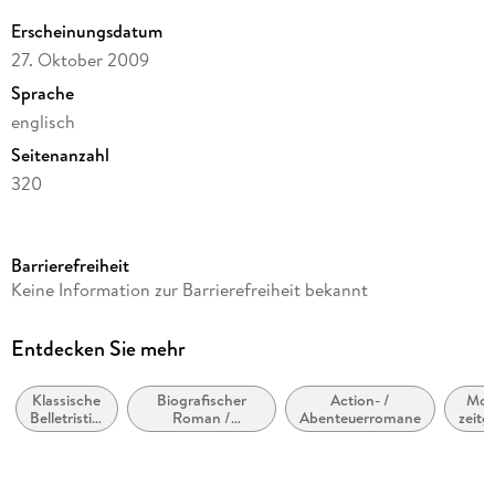
Erscheinungsdatum
27. Oktober 2009
Sprache
englisch
Seitenanzahl
320
Reihe
Harper Perennial Modern Classics
Barrierefreiheit
Autor/Autorin
Keine Information zur Barrierefreiheit bekannt
Milan Kundera
Verlag/Hersteller
Entdecken Sie mehr
HarperCollins
Klassische
Biografischer
Action- /
Mod
Produktart
Belletristik:
Roman /
Abenteuerromane
zeitg
kartoniert
allgemein
Autobiografischer
Lieb
und
Roman
R
Gewicht
literarisch
306 g