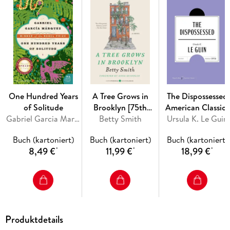
One Hundred Years
A Tree Grows in
The Dispossessed
of Solitude
Brooklyn [75th
American Classics
Gabriel Garcia Marquez
Anniversary Ed]
Betty Smith
Ursula K. Le Guin
Edition
Buch (kartoniert)
Buch (kartoniert)
Buch (kartoniert)
8,49 €
11,99 €
18,99 €
*
*
*
Produktdetails