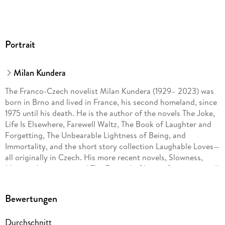
Portrait
Milan Kundera
The Franco-Czech novelist Milan Kundera (1929– 2023) was
born in Brno and lived in France, his second homeland, since
1975 until his death. He is the author of the novels The Joke,
Life Is Elsewhere, Farewell Waltz, The Book of Laughter and
Forgetting, The Unbearable Lightness of Being, and
Immortality, and the short story collection Laughable Loves—
all originally in Czech. His more recent novels, Slowness,
Identity, Ignorance, and The Festival of Insignificance, as well
as his nonfiction works, The Art of the Novel, Testaments
Betrayed, The Curtain, and Encounter, were originally written
Bewertungen
in French.
Durchschnitt