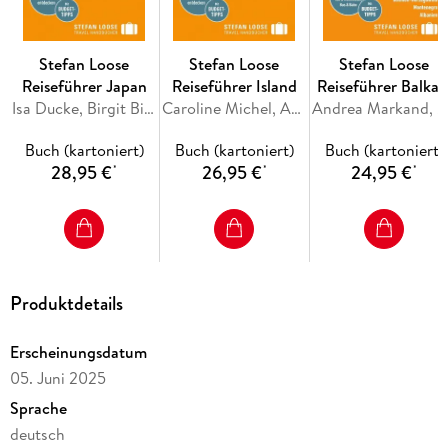
Alles für Aktive:
Trekking, Touren, Naturbeobachtung,
Tauchen und Bootstouren
Stefan Loose
Stefan Loose
Stefan Loose
Reiseführer Japan
Reiseführer Island
Reiseführer Balkan
Ob Abenteuer- oder Shoppingtour, Strandtrip oder
Isa Ducke, Birgit Bianca Fürst, Katharina Grimm, Hartmut Pohling, Axel Schwab
Caroline Michel, Andrea Markand, Mark Markand
Die Adria-Route.
Andrea Markand, Mark Markand
Kulturreise: Der Stefan Loose Reiseführer Malaysia, Brunei
Slowenien, Kroatie
und Singapore ist der ideale Begleiter
für alle, die eine
Buch (kartoniert)
Buch (kartoniert)
Buch (kartoniert)
Bosnien und
unvergessliche Reise in eine der kontrastreichsten Regionen
28,95 €
26,95 €
24,95 €
*
*
*
Herzegowina,
der Welt unternehmen wollen.
Montenegro,
Albanien
Inhaltsverzeichnis
Reiseziele und Routen
Produktdetails
Travelinfos von A bis Z
Erscheinungsdatum
Land und Leute
05. Juni 2025
Kuala Lumpur und Umgebung
Sprache
Von Kuala Lumpur nach Penang
deutsch