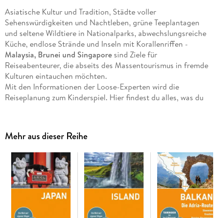
Asiatische Kultur und Tradition, Städte voller
Sehenswürdigkeiten und Nachtleben, grüne Teeplantagen
und seltene Wildtiere in Nationalparks, abwechslungsreiche
Küche, endlose Strände und Inseln mit Korallenriffen -
Malaysia, Brunei und Singapore
sind Ziele für
Reiseabenteurer, die abseits des Massentourismus in fremde
Kulturen eintauchen möchten.
Mit den Informationen der Loose-Experten wird die
Reiseplanung zum Kinderspiel. Hier findest du alles, was du
brauchst:
Ausgewählte kommentierte Adressen
für Unterkünfte,
Mehr aus dieser Reihe
Restaurants, Shopping, Nachtleben und Ausgehen.
Über 116 detaillierte Karten
für eine einfache Navigation.
Reiserouten
, die auch mit
kleinem Budget
umsetzbar sind.
Extra hervorgehoben:
Faire und grüne Angebote,
Adressen mit besonders tollem Preis-Leistungs-Verhältnis
und ausgesuchte Autoren-Tipps