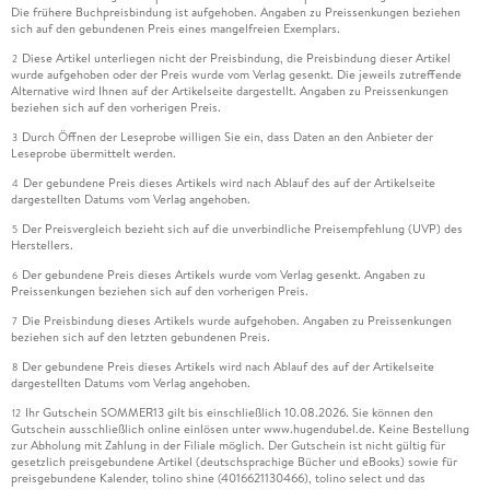
Die frühere Buchpreisbindung ist aufgehoben. Angaben zu Preissenkungen beziehen
sich auf den gebundenen Preis eines mangelfreien Exemplars.
Diese Artikel unterliegen nicht der Preisbindung, die Preisbindung dieser Artikel
2
wurde aufgehoben oder der Preis wurde vom Verlag gesenkt. Die jeweils zutreffende
Alternative wird Ihnen auf der Artikelseite dargestellt. Angaben zu Preissenkungen
beziehen sich auf den vorherigen Preis.
Durch Öffnen der Leseprobe willigen Sie ein, dass Daten an den Anbieter der
3
Leseprobe übermittelt werden.
Der gebundene Preis dieses Artikels wird nach Ablauf des auf der Artikelseite
4
dargestellten Datums vom Verlag angehoben.
Der Preisvergleich bezieht sich auf die unverbindliche Preisempfehlung (UVP) des
5
Herstellers.
Der gebundene Preis dieses Artikels wurde vom Verlag gesenkt. Angaben zu
6
Preissenkungen beziehen sich auf den vorherigen Preis.
Die Preisbindung dieses Artikels wurde aufgehoben. Angaben zu Preissenkungen
7
beziehen sich auf den letzten gebundenen Preis.
Der gebundene Preis dieses Artikels wird nach Ablauf des auf der Artikelseite
8
dargestellten Datums vom Verlag angehoben.
Ihr Gutschein SOMMER13 gilt bis einschließlich 10.08.2026. Sie können den
12
Gutschein ausschließlich online einlösen unter www.hugendubel.de. Keine Bestellung
zur Abholung mit Zahlung in der Filiale möglich. Der Gutschein ist nicht gültig für
gesetzlich preisgebundene Artikel (deutschsprachige Bücher und eBooks) sowie für
preisgebundene Kalender, tolino shine (4016621130466), tolino select und das