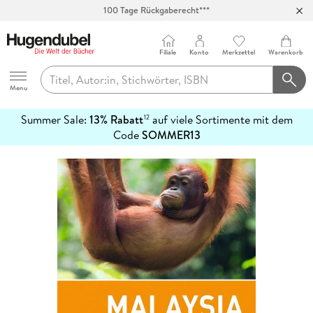
100 Tage Rückgaberecht***
Abholung in über 100 Filialen
Filiale
Konto
Merkzettel
Warenkorb
Hugendubel
Menu
Summer Sale:
13% Rabatt
auf viele Sortimente mit dem
12
mehr
Code
SOMMER13
erfahren