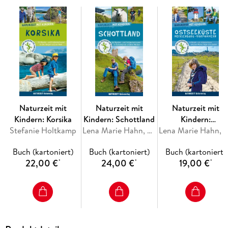
Bachläufe. An der Grenze zum Münsterland gibt es eine
Heidelandschaft und echte Dünen zu entdecken und im
Südosten wird es bergig. - Kinder-Infos zu Natur und Umwelt-
Spielideen am Bach und im Wald- Badeplätze,
familiengerechte Ausflugsziele, Museen und Parks
Naturzeit mit
Naturzeit mit
Naturzeit mit
Kindern: Korsika
Kindern: Schottland
Kindern:
Stefanie Holtkamp
Lena Marie Hahn, Stefanie Holtkamp
Ostseeküste
Lena Marie Hahn, Stefanie Holt
Mecklenburg-
Buch (kartoniert)
Buch (kartoniert)
Buch (kartoniert)
Vorpommern
22,00 €
24,00 €
19,00 €
*
*
*