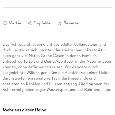
Merken
Empfehlen
Bewerten
Das Ruhrgebiet ist ein dicht besiedelter Ballungsraum und
doch versteckt sich inmitten der städtischen Infrastruktur
auch ganz viel Natur. Grüne Oasen in denen Familien
unbeschwerte Zeit und kleine Abenteuer in der Natur erleben
können, ohne dafür weit zu reisen. Wir wandern durch
ausgedehnte Wälder, genießen die Aussicht von einer Halde,
durchstreifen ein renaturiertes Industriegelände und
spazieren an Kanälen und Flüssen entlang. Die Stauseen der
Ruhr ermöglichen sogar Wassersport und auf Ruhr und Lippe
kann man gut paddeln. Das gibt es zu entdecken:- 40
Wander- und Entdeckertouren mit Kindern: Wir radeln an
Rhein und Ruhr, besuchen eine begehbare Achterbahn,
Mehr aus dieser Reihe
erklettern alte Industriehalden und erforschen idyllische