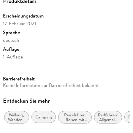
Produktdetails
Erscheinungsdatum
17. Februar 2021
Sprache
deutsch
Auflage
1. Auflage
Seitenanzahl
264
Barrierefreiheit
Reihe
Keine Information zur Barrierefreiheit bekannt
Abenteuer und Erholung für Familien
Autor/Autorin
Entdecken Sie mehr
Natalie Dickmann
Walking,
Reiseführer:
Radfahren:
Verlag/Hersteller
Camping
Ru
Wandern,
Reisen mit
Allgemein
Naturzeit Reiseverlag
Trekking
Kindern,
und
Familienurlaub
Touring
Produktart