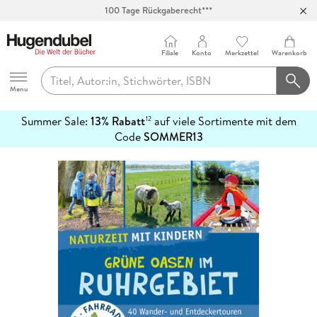
100 Tage Rückgaberecht***
Abholung in über 100 Filialen
Filiale
Konto
Merkzettel
Warenkorb
Hugendubel
Menu
Summer Sale:
13% Rabatt
auf viele Sortimente mit dem
12
mehr
Code
SOMMER13
erfahren