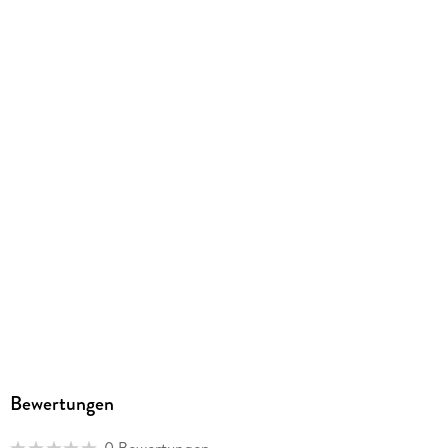
ISBN
9783801726225
Herstelleradresse
Hogrefe Verlag GmbH & Co. KG, Merkelstrasse 3, 37085
Göttingen, info@hogrefe.de
Bewertungen
0 Bewertungen