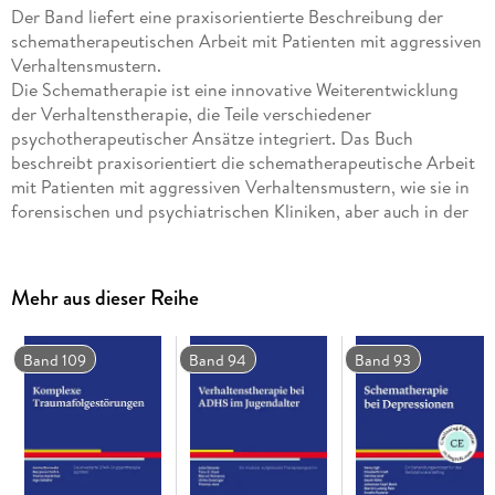
Der Band liefert eine praxisorientierte Beschreibung der
schematherapeutischen Arbeit mit Patienten mit aggressiven
Verhaltensmustern.
Die Schematherapie ist eine innovative Weiterentwicklung
der Verhaltenstherapie, die Teile verschiedener
psychotherapeutischer Ansätze integriert. Das Buch
beschreibt praxisorientiert die schematherapeutische Arbeit
mit Patienten mit aggressiven Verhaltensmustern, wie sie in
forensischen und psychiatrischen Kliniken, aber auch in der
ambulanten Psychotherapie oder in Beratungsstellen,
insbesondere mit dem Schwerpunkt Suchtberatung,
anzutreffen sind.
Mehr aus dieser Reihe
Nach einem Überblick über aktuelle Erkenntnisse zum
aggressiven Verhalten zeigt eine Einführung in die
Grundlagen der Schematherapie anhand von Beispielen,
Band 109
Band 94
Band 93
welche Modusklassen, einschließlich forensisch relevanter
Modi, es gibt. Ausführlich wird dann auf die
schematherapeutische Fallkonzeptualisierung bei Menschen
mit aggressivem Verhalten eingegangen und es wird die
schematherapeutische Beziehungsgestaltung nach den