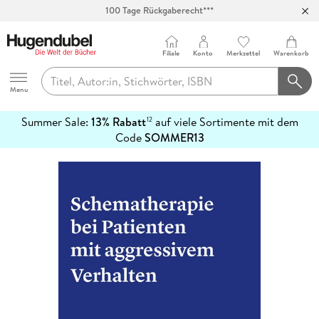
100 Tage Rückgaberecht***
Abholung in über 100 Filialen
Filiale
Konto
Merkzettel
Warenkorb
Hugendubel
Menu
Summer Sale:
13% Rabatt
auf viele Sortimente mit dem
12
mehr
Code
SOMMER13
erfahren