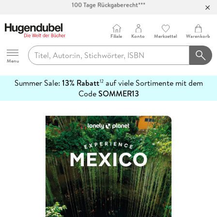
Abholung in über 100 Filialen
Filiale
Konto
Merkzettel
Warenkorb
Hugendubel
Menu
Summer Sale:
13% Rabatt
auf viele Sortimente mit dem
12
mehr
Code
SOMMER13
erfahren