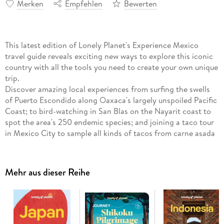
Merken
Empfehlen
Bewerten
This latest edition of Lonely Planet's Experience Mexico
travel guide reveals exciting new ways to explore this iconic
country with all the tools you need to create your own unique
trip.
Discover amazing local experiences from surfing the swells
of Puerto Escondido along Oaxaca's largely unspoiled Pacific
Coast; to bird-watching in San Blas on the Nayarit coast to
spot the area's 250 endemic species; and joining a taco tour
in Mexico City to sample all kinds of tacos from carne asada
to al pastor.
Build a one-of-a-kind trip with Lonely Planet's Experience
Mexico travel guide:
Mehr aus dieser Reihe
Our Experience guidebook format is led by local experts
who provide in-the-know tips so you can plan the ultimate
1-2 week adventure