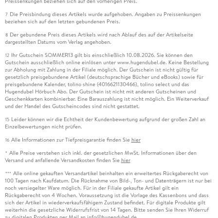
Preissenkungen beziehen sich auf den vorherigen Preis.
Die Preisbindung dieses Artikels wurde aufgehoben. Angaben zu Preissenkungen
7
beziehen sich auf den letzten gebundenen Preis.
Der gebundene Preis dieses Artikels wird nach Ablauf des auf der Artikelseite
8
dargestellten Datums vom Verlag angehoben.
Ihr Gutschein SOMMER13 gilt bis einschließlich 10.08.2026. Sie können den
12
Gutschein ausschließlich online einlösen unter www.hugendubel.de. Keine Bestellung
zur Abholung mit Zahlung in der Filiale möglich. Der Gutschein ist nicht gültig für
gesetzlich preisgebundene Artikel (deutschsprachige Bücher und eBooks) sowie für
preisgebundene Kalender, tolino shine (4016621130466), tolino select und das
Hugendubel Hörbuch Abo. Der Gutschein ist nicht mit anderen Gutscheinen und
Geschenkkarten kombinierbar. Eine Barauszahlung ist nicht möglich. Ein Weiterverkauf
und der Handel des Gutscheincodes sind nicht gestattet.
Leider können wir die Echtheit der Kundenbewertung aufgrund der großen Zahl an
15
Einzelbewertungen nicht prüfen.
Alle Informationen zur Tiefpreisgarantie finden Sie
hier
16
Alle Preise verstehen sich inkl. der gesetzlichen MwSt. Informationen über den
*
Versand und anfallende Versandkosten finden Sie
hier
Alle online gekauften Versandartikel beinhalten ein erweitertes Rückgaberecht von
***
100 Tagen nach Kaufdatum. Die Rücknahme von Bild-, Ton- und Datenträgern ist nur bei
noch versiegelter Ware möglich. Für in der Filiale gekaufte Artikel gilt ein
Rückgaberecht von 4 Wochen. Voraussetzung ist die Vorlage des Kassenbons und dass
sich der Artikel in wiederverkaufsfähigem Zustand befindet. Für digitale Produkte gilt
weiterhin die gesetzliche Widerrufsfrist von 14 Tagen. Bitte senden Sie Ihren Widerruf
zu digitalen Produkten per Mail an info@hugendubel.de.