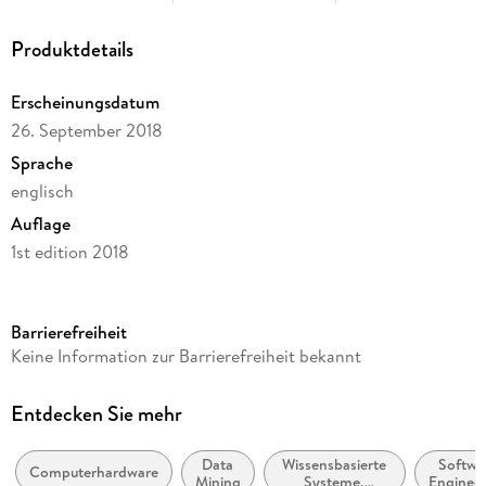
Produktdetails
Erscheinungsdatum
26. September 2018
Sprache
englisch
Auflage
1st edition 2018
Seitenanzahl
312
Barrierefreiheit
Reihe
Keine Information zur Barrierefreiheit bekannt
Springer Nature Proceedings Computer Science
Herausgegeben von
Entdecken Sie mehr
Safaa O. Al-mamory, Jwan K. Alwan, Ali D. Hussein
Data
Wissensbasierte
Softwa
Verlag/Hersteller
Computerhardware
Mining
Systeme,
Engineer