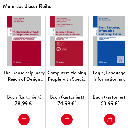
Mehr aus dieser Reihe
Inhaltsverzeichnis
Computer Networks. - System and Network Security. -
Machine Learning. - Intelligent Control System. -
Communication Applications. - Computer Vision. - E-
learning.
The Transdisciplinary
Computers Helping
Logic, Language,
Reach of Design
People with Special
Information and
Science Research
Needs
Computation
Buch (kartoniert)
Buch (kartoniert)
Buch (kartoniert)
78,99 €
74,99 €
63,99 €
*
*
*