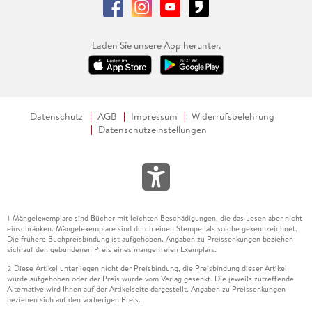
Laden Sie unsere App herunter.
Datenschutz
AGB
Impressum
Widerrufsbelehrung
Datenschutzeinstellungen
Mängelexemplare sind Bücher mit leichten Beschädigungen, die das Lesen aber nicht
1
einschränken. Mängelexemplare sind durch einen Stempel als solche gekennzeichnet.
Die frühere Buchpreisbindung ist aufgehoben. Angaben zu Preissenkungen beziehen
sich auf den gebundenen Preis eines mangelfreien Exemplars.
Diese Artikel unterliegen nicht der Preisbindung, die Preisbindung dieser Artikel
2
wurde aufgehoben oder der Preis wurde vom Verlag gesenkt. Die jeweils zutreffende
Alternative wird Ihnen auf der Artikelseite dargestellt. Angaben zu Preissenkungen
beziehen sich auf den vorherigen Preis.