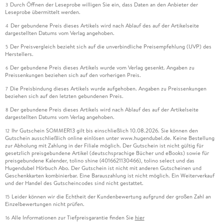
Durch Öffnen der Leseprobe willigen Sie ein, dass Daten an den Anbieter der
3
Leseprobe übermittelt werden.
Der gebundene Preis dieses Artikels wird nach Ablauf des auf der Artikelseite
4
dargestellten Datums vom Verlag angehoben.
Der Preisvergleich bezieht sich auf die unverbindliche Preisempfehlung (UVP) des
5
Herstellers.
Der gebundene Preis dieses Artikels wurde vom Verlag gesenkt. Angaben zu
6
Preissenkungen beziehen sich auf den vorherigen Preis.
Die Preisbindung dieses Artikels wurde aufgehoben. Angaben zu Preissenkungen
7
beziehen sich auf den letzten gebundenen Preis.
Der gebundene Preis dieses Artikels wird nach Ablauf des auf der Artikelseite
8
dargestellten Datums vom Verlag angehoben.
Ihr Gutschein SOMMER13 gilt bis einschließlich 10.08.2026. Sie können den
12
Gutschein ausschließlich online einlösen unter www.hugendubel.de. Keine Bestellung
zur Abholung mit Zahlung in der Filiale möglich. Der Gutschein ist nicht gültig für
gesetzlich preisgebundene Artikel (deutschsprachige Bücher und eBooks) sowie für
preisgebundene Kalender, tolino shine (4016621130466), tolino select und das
Hugendubel Hörbuch Abo. Der Gutschein ist nicht mit anderen Gutscheinen und
Geschenkkarten kombinierbar. Eine Barauszahlung ist nicht möglich. Ein Weiterverkauf
und der Handel des Gutscheincodes sind nicht gestattet.
Leider können wir die Echtheit der Kundenbewertung aufgrund der großen Zahl an
15
Einzelbewertungen nicht prüfen.
Alle Informationen zur Tiefpreisgarantie finden Sie
hier
16