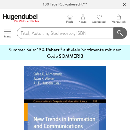
100 Tage Rückgaberecht***
Abholung in über 100 Filialen
Filiale
Konto
Merkzettel
Warenkorb
Hugendubel
Menu
Summer Sale:
13% Rabatt
auf viele Sortimente mit dem
12
mehr
Code
SOMMER13
erfahren