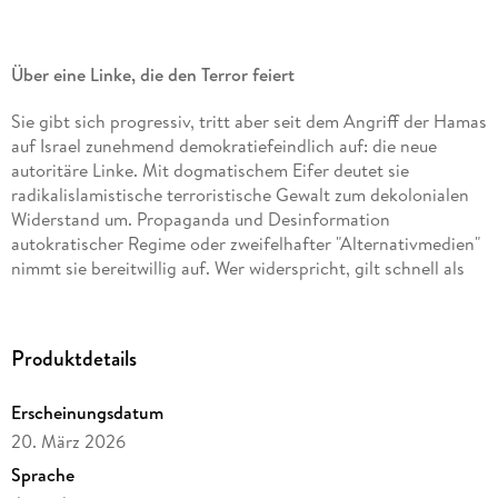
Über eine Linke, die den Terror feiert
Sie gibt sich progressiv, tritt aber seit dem Angriff der Hamas
auf Israel zunehmend demokratiefeindlich auf: die neue
autoritäre Linke. Mit dogmatischem Eifer deutet sie
radikalislamistische terroristische Gewalt zum dekolonialen
Widerstand um. Propaganda und Desinformation
autokratischer Regime oder zweifelhafter "Alternativmedien"
nimmt sie bereitwillig auf. Wer widerspricht, gilt schnell als
Feind, gegen die Presse schürt sie Hass - bis hin zu
Mordaufrufen.
Der Journalist Nicholas Potter gibt durch investigative
Produktdetails
Recherchen und seine persönliche Geschichte Einblicke in
das Innerste dieser Bewegung. Er deckt das Netz der neuen
Erscheinungsdatum
autoritären Linken auf, zeigt, wie sie agiert, und fragt: Sind
wir als demokratische Gesellschaft darauf vorbereitet?
20. März 2026
Sprache