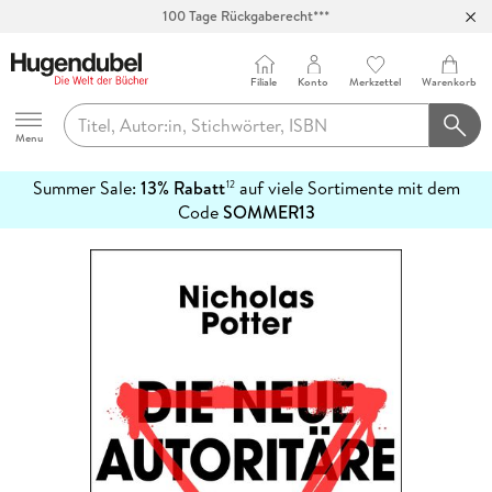
100 Tage Rückgaberecht***
Abholung in über 100 Filialen
Filiale
Konto
Merkzettel
Warenkorb
Hugendubel
Menu
Summer Sale:
13% Rabatt
auf viele Sortimente mit dem
12
mehr
Code
SOMMER13
erfahren