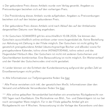
Der gebundene Preis dieses Artikels wurde vom Verlag gesenkt. Angaben zu
6
Preissenkungen beziehen sich auf den vorherigen Preis.
Die Preisbindung dieses Artikels wurde aufgehoben. Angaben zu Preissenkungen
7
beziehen sich auf den letzten gebundenen Preis.
Der gebundene Preis dieses Artikels wird nach Ablauf des auf der Artikelseite
8
dargestellten Datums vom Verlag angehoben.
Ihr Gutschein SOMMER13 gilt bis einschließlich 10.08.2026. Sie können den
12
Gutschein ausschließlich online einlösen unter www.hugendubel.de. Keine Bestellung
zur Abholung mit Zahlung in der Filiale möglich. Der Gutschein ist nicht gültig für
gesetzlich preisgebundene Artikel (deutschsprachige Bücher und eBooks) sowie für
preisgebundene Kalender, tolino shine (4016621130466), tolino select und das
Hugendubel Hörbuch Abo. Der Gutschein ist nicht mit anderen Gutscheinen und
Geschenkkarten kombinierbar. Eine Barauszahlung ist nicht möglich. Ein Weiterverkauf
und der Handel des Gutscheincodes sind nicht gestattet.
Leider können wir die Echtheit der Kundenbewertung aufgrund der großen Zahl an
15
Einzelbewertungen nicht prüfen.
Alle Informationen zur Tiefpreisgarantie finden Sie
hier
16
Alle Preise verstehen sich inkl. der gesetzlichen MwSt. Informationen über den
*
Versand und anfallende Versandkosten finden Sie
hier
Alle online gekauften Versandartikel beinhalten ein erweitertes Rückgaberecht von
***
100 Tagen nach Kaufdatum. Die Rücknahme von Bild-, Ton- und Datenträgern ist nur bei
noch versiegelter Ware möglich. Für in der Filiale gekaufte Artikel gilt ein
Rückgaberecht von 4 Wochen. Voraussetzung ist die Vorlage des Kassenbons und dass