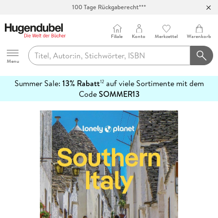
100 Tage Rückgaberecht***
Abholung in über 100 Filialen
Filiale
Konto
Merkzettel
Warenkorb
Hugendubel
Menu
Summer Sale:
13% Rabatt
auf viele Sortimente mit dem
12
mehr
Code
SOMMER13
erfahren