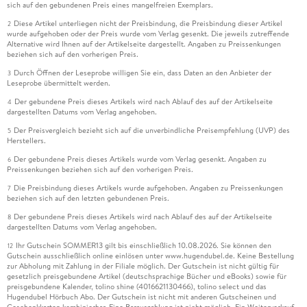
sich auf den gebundenen Preis eines mangelfreien Exemplars.
Diese Artikel unterliegen nicht der Preisbindung, die Preisbindung dieser Artikel
2
wurde aufgehoben oder der Preis wurde vom Verlag gesenkt. Die jeweils zutreffende
Alternative wird Ihnen auf der Artikelseite dargestellt. Angaben zu Preissenkungen
beziehen sich auf den vorherigen Preis.
Durch Öffnen der Leseprobe willigen Sie ein, dass Daten an den Anbieter der
3
Leseprobe übermittelt werden.
Der gebundene Preis dieses Artikels wird nach Ablauf des auf der Artikelseite
4
dargestellten Datums vom Verlag angehoben.
Der Preisvergleich bezieht sich auf die unverbindliche Preisempfehlung (UVP) des
5
Herstellers.
Der gebundene Preis dieses Artikels wurde vom Verlag gesenkt. Angaben zu
6
Preissenkungen beziehen sich auf den vorherigen Preis.
Die Preisbindung dieses Artikels wurde aufgehoben. Angaben zu Preissenkungen
7
beziehen sich auf den letzten gebundenen Preis.
Der gebundene Preis dieses Artikels wird nach Ablauf des auf der Artikelseite
8
dargestellten Datums vom Verlag angehoben.
Ihr Gutschein SOMMER13 gilt bis einschließlich 10.08.2026. Sie können den
12
Gutschein ausschließlich online einlösen unter www.hugendubel.de. Keine Bestellung
zur Abholung mit Zahlung in der Filiale möglich. Der Gutschein ist nicht gültig für
gesetzlich preisgebundene Artikel (deutschsprachige Bücher und eBooks) sowie für
preisgebundene Kalender, tolino shine (4016621130466), tolino select und das
Hugendubel Hörbuch Abo. Der Gutschein ist nicht mit anderen Gutscheinen und