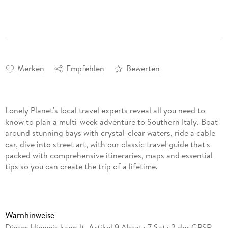
Merken
Empfehlen
Bewerten
Lonely Planet's local travel experts reveal all you need to
know to plan a multi-week adventure to Southern Italy. Boat
around stunning bays with crystal-clear waters, ride a cable
car, dive into street art, with our classic travel guide that's
packed with comprehensive itineraries, maps and essential
tips so you can create the trip of a lifetime.
Warnhinweise
Dieser Hinweis kann lt. Artikel 9 Absatz 7 Satz 2 der GPSR