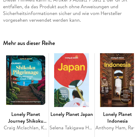
entfallen, da das Produkt auch ohne Anweisungen und
Sicherheitsinformationen sicher und wie vom Hersteller
vorgesehen verwendet werden kann.
Mehr aus dieser Reihe
Lonely Planet
Lonely Planet Japan
Lonely Planet
Journey Shikoku
Indonesia
Pilgrimage
Craig Mclachlan, Kim Kahan, Jessica Korteman, Rie Miyoshi, Kathryn Wortley
Selena Takigawa Hoy, Ray Bartlett, Rob Goss, Felicity Hughes, Jessica Korteman
Anthony Ham, Ray Bartlett, 