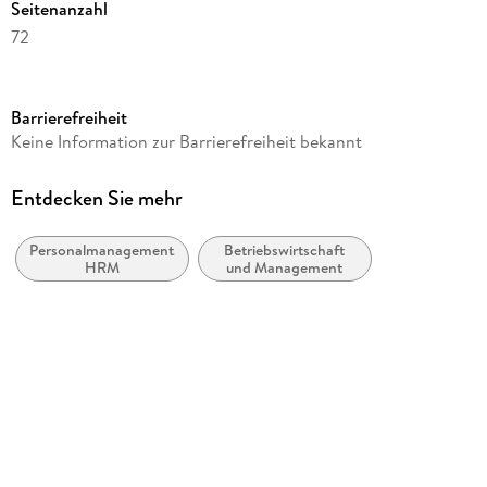
Seitenanzahl
72
Reihe
Business and Economics (German Language)
Barrierefreiheit
Autor/Autorin
Keine Information zur Barrierefreiheit bekannt
Nina C. Kraft
Verlag/Hersteller
Entdecken Sie mehr
Springer
Personalmanagement,
Betriebswirtschaft
Produktart
HRM
und Management
kartoniert
Abbildungen
X, 60 S. 6 Abb.
Gewicht
107 g
Größe (L/B/H)
210/148/5 mm