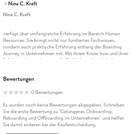
Nina C. Kraft
Nina C. Kraft
verfügt über umfangreiche Erfahrung im Bereich Human
Resources. Sie bringt nicht nur fundiertes Fachwissen,
sondern auch praktische Erfahrung entlang der Boarding
Journey in Unternehmen mit. Mit ihrem Know-how und ihrer
Erfahrung bietet sie wertvolle Einblicke und praktische
Schritte, um die Rolle von HR-Profis in der modernen
Arbeitswelt zu stärken und Unternehmen zukunftsfähig zu
Bewertungen
machen.
0 Bewertungen
Es wurden noch keine Bewertungen abgegeben. Schreiben
Sie die erste Bewertung zu "Gelungenes Onboarding,
Reboarding und Offboarding im Unternehmen" und helfen
Sie damit anderen bei der Kaufentscheidung.