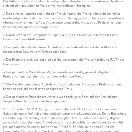
Die frühere Buchpreisbindung ist aufgehoben. Angaben zu Preissenkungen beziehen
sich auf den gebundenen Preis eines mangelfreien Exemplars.
Diese Artikel unterliegen nicht der Preisbindung, die Preisbindung dieser Artikel
2
wurde aufgehoben oder der Preis wurde vom Verlag gesenkt. Die jeweils zutreffende
Alternative wird Ihnen auf der Artikelseite dargestellt. Angaben zu Preissenkungen
beziehen sich auf den vorherigen Preis.
Durch Öffnen der Leseprobe willigen Sie ein, dass Daten an den Anbieter der
3
Leseprobe übermittelt werden.
Der gebundene Preis dieses Artikels wird nach Ablauf des auf der Artikelseite
4
dargestellten Datums vom Verlag angehoben.
Der Preisvergleich bezieht sich auf die unverbindliche Preisempfehlung (UVP) des
5
Herstellers.
Der gebundene Preis dieses Artikels wurde vom Verlag gesenkt. Angaben zu
6
Preissenkungen beziehen sich auf den vorherigen Preis.
Die Preisbindung dieses Artikels wurde aufgehoben. Angaben zu Preissenkungen
7
beziehen sich auf den letzten gebundenen Preis.
Der gebundene Preis dieses Artikels wird nach Ablauf des auf der Artikelseite
8
dargestellten Datums vom Verlag angehoben.
Ihr Gutschein SOMMER13 gilt bis einschließlich 10.08.2026. Sie können den
12
Gutschein ausschließlich online einlösen unter www.hugendubel.de. Keine Bestellung
zur Abholung mit Zahlung in der Filiale möglich. Der Gutschein ist nicht gültig für
gesetzlich preisgebundene Artikel (deutschsprachige Bücher und eBooks) sowie für
preisgebundene Kalender, tolino shine (4016621130466), tolino select und das
Hugendubel Hörbuch Abo. Der Gutschein ist nicht mit anderen Gutscheinen und