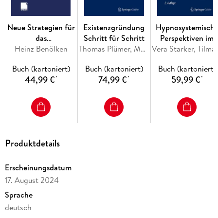
Neue Strategien für
Existenzgründung
Hypnosystemisch
das
Schritt für Schritt
Perspektiven im
Firmenkundengeschäft
Heinz Benölken
Thomas Plümer, Martin Niemann
Change
Vera Starker, 
in Banken und
Management
Buch (kartoniert)
Buch (kartoniert)
Buch (kartoniert)
Sparkassen
44,99 €
74,99 €
59,99 €
*
*
*
Produktdetails
Erscheinungsdatum
17. August 2024
Sprache
deutsch