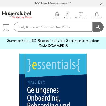
100 Tage Rückgaberecht***
Abholung in über 100 Filialen
Filiale
Konto
Merkzettel
Warenkorb
Hugendubel
Menu
Summer Sale:
13% Rabatt
auf viele Sortimente mit dem
12
mehr
Code
SOMMER13
erfahren