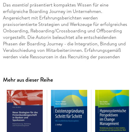
Das
essential
präsentiert kompaktes Wissen für eine
erfolgreiche Boarding Journey im Unternehmen.
Angereichert mit Erfahrungsberichten werden
praxisorientierte Strategien und Werkzeuge für erfolgreiches
Onboarding, Reboarding/Crossboarding und Offboarding
vorgestellt. Die Autorin beleuchtet alle entscheidenden
Phasen der Boarding Journey - die Integration, Bindung und
Verabschiedung von Mitarbeiter:innen. Erfahrungsgemäß
werden viele Ressourcen in das Recruiting der passenden
Talente investiert, nur um sie zu häufig doch aufgrund einer
schlecht gemanagten Boarding Journey wieder zu verlieren.
Dagegen helfen einfache Maßnahmen, die in diesem Buch
Mehr aus dieser Reihe
übersichtlich und schnell umsetzbar vorgestellt werden.
Inhaltsverzeichnis
Vorwort. Überblick Boarding Journey. - Preboarding. -
Onboarding und Postboarding. - Reboarding und
Crossboarding. - Offboarding. - Gelungene Kündigung.