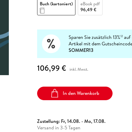
Fremdsprachige Bücher
Buch (kartoniert)
eBook pdf
n Lernhilfen
 Jugendbücher
eiber
Hörbuch Downloads im Bundle
cher
 Vergleich
 Puzzlezubehör
Lernen
New Adult
STABILO
96,49 €
Taschenbücher
hilfen
hriller
 Backen
er
lender
Ratgeber
op
hriller
Romance
Sachbücher
Sparen Sie zusätzlich 13%
auf 
12
precher:innen
Artikel mit dem Gutscheincode
Science Fiction
SOMMER13
Fremdsprachige Bücher
106,99 €
inkl. Mwst.
In den Warenkorb
Zustellung:
Fr, 14.08. - Mo, 17.08.
Versand in 3-5 Tagen