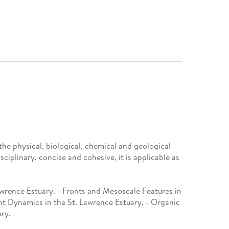
 the physical, biological, chemical and geological
isciplinary, concise and cohesive, it is applicable as
awrence Estuary. - Fronts and Mesoscale Features in
nt Dynamics in the St. Lawrence Estuary. - Organic
ry.