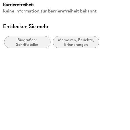
Barrierefreiheit
Autor/Autorin
Keine Information zur Barrierefreiheit bekannt
Olivia Laing
Verlag/Hersteller
Entdecken Sie mehr
Canongate Books
Biografien:
Memoiren, Berichte,
Produktart
Schriftsteller
Erinnerungen
kartoniert
Gewicht
271 g
Größe (L/B/H)
198/130/35 mm
ISBN
9781786891600