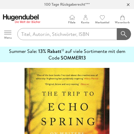
100 Tage Rückgaberecht***
Abholung in über 100 Filialen
Filiale
Konto
Merkzettel
Warenkorb
Hugendubel
Menu
Summer Sale:
13% Rabatt
auf viele Sortimente mit dem
12
mehr
Code
SOMMER13
erfahren