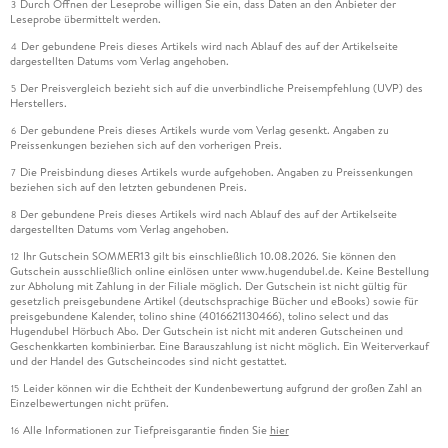
Durch Öffnen der Leseprobe willigen Sie ein, dass Daten an den Anbieter der
3
Leseprobe übermittelt werden.
Der gebundene Preis dieses Artikels wird nach Ablauf des auf der Artikelseite
4
dargestellten Datums vom Verlag angehoben.
Der Preisvergleich bezieht sich auf die unverbindliche Preisempfehlung (UVP) des
5
Herstellers.
Der gebundene Preis dieses Artikels wurde vom Verlag gesenkt. Angaben zu
6
Preissenkungen beziehen sich auf den vorherigen Preis.
Die Preisbindung dieses Artikels wurde aufgehoben. Angaben zu Preissenkungen
7
beziehen sich auf den letzten gebundenen Preis.
Der gebundene Preis dieses Artikels wird nach Ablauf des auf der Artikelseite
8
dargestellten Datums vom Verlag angehoben.
Ihr Gutschein SOMMER13 gilt bis einschließlich 10.08.2026. Sie können den
12
Gutschein ausschließlich online einlösen unter www.hugendubel.de. Keine Bestellung
zur Abholung mit Zahlung in der Filiale möglich. Der Gutschein ist nicht gültig für
gesetzlich preisgebundene Artikel (deutschsprachige Bücher und eBooks) sowie für
preisgebundene Kalender, tolino shine (4016621130466), tolino select und das
Hugendubel Hörbuch Abo. Der Gutschein ist nicht mit anderen Gutscheinen und
Geschenkkarten kombinierbar. Eine Barauszahlung ist nicht möglich. Ein Weiterverkauf
und der Handel des Gutscheincodes sind nicht gestattet.
Leider können wir die Echtheit der Kundenbewertung aufgrund der großen Zahl an
15
Einzelbewertungen nicht prüfen.
Alle Informationen zur Tiefpreisgarantie finden Sie
hier
16