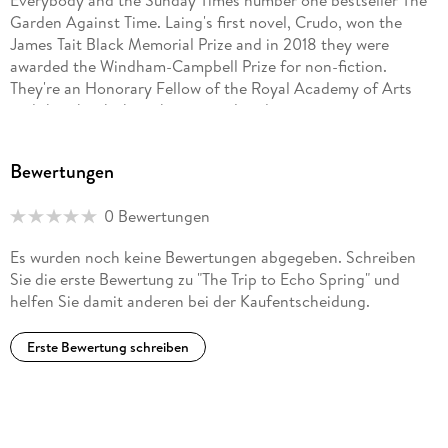
Everybody and the Sunday Times number one bestseller The
Garden Against Time. Laing's first novel, Crudo, won the
James Tait Black Memorial Prize and in 2018 they were
awarded the Windham-Campbell Prize for non-fiction.
They're an Honorary Fellow of the Royal Academy of Arts
and their books have been translated into twenty-one
languages. Their latest novel is The Silver Book.
Bewertungen
@olivialanguage | olivialaing.com
0 Bewertungen
Es wurden noch keine Bewertungen abgegeben. Schreiben
Sie die erste Bewertung zu "The Trip to Echo Spring" und
helfen Sie damit anderen bei der Kaufentscheidung.
Erste Bewertung schreiben