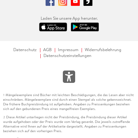
Laden Sie unsere App herunter.
Datenschutz
AGB
Impressum
Widerrufsbelehrung
Datenschutzeinstellungen
Mängelexemplare sind Bücher mit leichten Beschädigungen, die das Lesen aber nicht
1
einschränken. Mängelexemplare sind durch einen Stempel als solche gekennzeichnet.
Die frühere Buchpreisbindung ist aufgehoben. Angaben zu Preissenkungen beziehen
sich auf den gebundenen Preis eines mangelfreien Exemplars.
Diese Artikel unterliegen nicht der Preisbindung, die Preisbindung dieser Artikel
2
wurde aufgehoben oder der Preis wurde vom Verlag gesenkt. Die jeweils zutreffende
Alternative wird Ihnen auf der Artikelseite dargestellt. Angaben zu Preissenkungen
beziehen sich auf den vorherigen Preis.