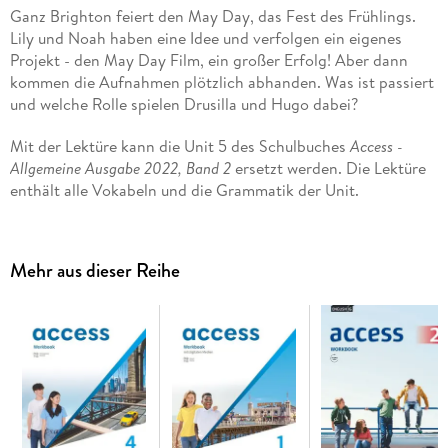
Ganz Brighton feiert den May Day, das Fest des Frühlings.
Lily und Noah haben eine Idee und verfolgen ein eigenes
Projekt - den May Day Film, ein großer Erfolg! Aber dann
kommen die Aufnahmen plötzlich abhanden. Was ist passiert
und welche Rolle spielen Drusilla und Hugo dabei?
Mit der Lektüre kann die Unit 5 des Schulbuches
Access -
Allgemeine Ausgabe 2022, Band 2
ersetzt werden. Die Lektüre
enthält alle Vokabeln und die Grammatik der Unit.
Hybride Lektüre:
Beim hybriden Konzept von
Access
wird die
Lektüre durch optionale digitale Angebote ergänzt, auf die
Mehr aus dieser Reihe
Schülerinnen und Schüler ganz einfach kostenlos zugreifen
können. Begleitend zur Lektüre ist das Hörbuch als
Materialpaket via Cornelsen Lernen App verfügbar.
Wir empfehlen die Nutzung aller digitalen Angebote auf
unserer Lehr- und Lernplattform lernen. cornelsen. de