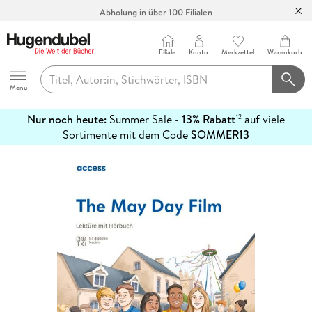
Abholung in über 100 Filialen
Filiale
Konto
Merkzettel
Warenkorb
Hugendubel
Menu
Nur noch heute:
Summer Sale -
13% Rabatt
auf viele
12
mehr
Sortimente mit dem Code
SOMMER13
erfahren