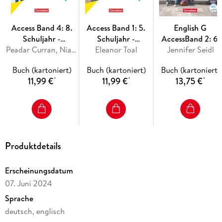
Access Band 4: 8.
Access Band 1: 5.
English G
Schuljahr -
Schuljahr -
AccessBand 2: 6.
Allgemeine Ausgabe
Peadar Curran, Niamh Humphreys, Isabel Otto, Petra Bauerschmidt
Eleanor Toal
Workbook
Jennifer Seidl
Schuljahr -
2022 - Workbook
Workbook mit
Buch (kartoniert)
Buch (kartoniert)
Buch (kartoniert)
mit digitalen Medien
Audios online
11,99 €
11,99 €
13,75 €
*
*
*
Produktdetails
Erscheinungsdatum
07. Juni 2024
Sprache
deutsch, englisch