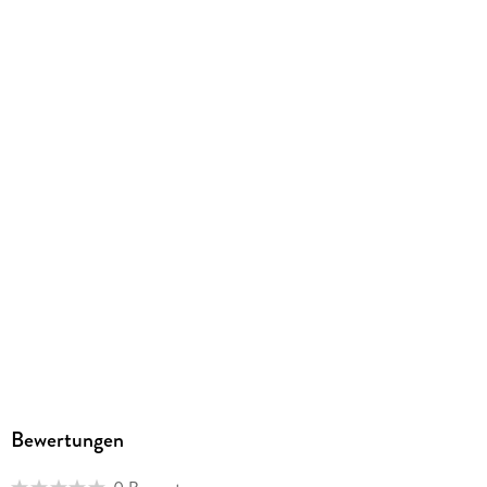
Sonstiges
Großformatiges Paperback. Klappenbroschur
ISBN
9783060365906
Herstelleradresse
Cornelsen Verlag GmbH, Mecklenburgische Straße 53, 14197
Berlin, service@cornelsen.de
Bewertungen