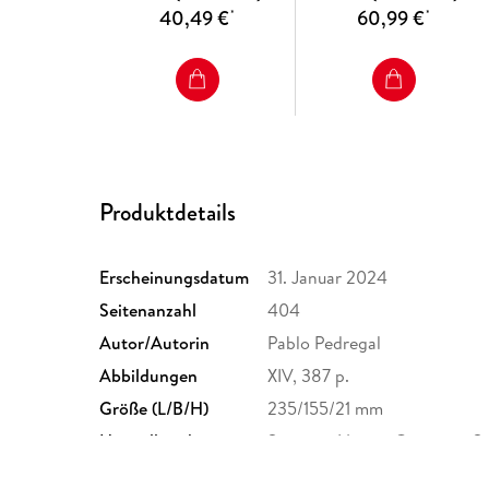
40,49 €
60,99 €
*
*
Produktdetails
Erscheinungsdatum
31. Januar 2024
Seitenanzahl
404
Autor/Autorin
Pablo Pedregal
Abbildungen
XIV, 387 p.
Größe (L/B/H)
235/155/21 mm
Herstelleradresse
Springer Nature Customer S
Europaplatz 3, 69115 Heidelb
ProductSafety@springernat