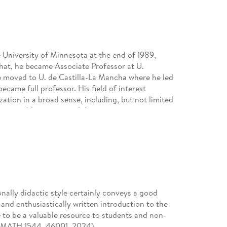
 University of Minnesota at the end of 1989,
that, he became Associate Professor at U.
 moved to U. de Castilla-La Mancha where he led
came full professor. His field of interest
ation in a broad sense, including, but not limited
onvex problems , optimal design in continuous
s explored variational ideas in areas like inverse
l control problems governed by hyper-elasticity.
he USA and Europe. He has written more than one
(at least three of them with Springer), and some
onally didactic style certainly conveys a good
and enthusiastically written introduction to the
 to be a valuable resource to students and non-
, zbMATH 1544. 46001, 2024)