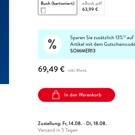
Fremdsprachige Bücher
Buch (kartoniert)
eBook pdf
n Lernhilfen
 Jugendbücher
eiber
Hörbuch Downloads im Bundle
cher
 Vergleich
 Puzzlezubehör
Lernen
New Adult
STABILO
63,99 €
Taschenbücher
hilfen
hriller
 Backen
er
lender
Ratgeber
op
hriller
Romance
Sachbücher
Sparen Sie zusätzlich 13%
auf 
12
precher:innen
Artikel mit dem Gutscheincode
Science Fiction
SOMMER13
Fremdsprachige Bücher
69,49 €
inkl. Mwst.
In den Warenkorb
Zustellung:
Fr, 14.08. - Di, 18.08.
Versand in 5 Tagen