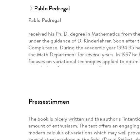
Pablo Pedregal
Pablo Pedregal
received his Ph. D. degree in Mathematics from the
under the guidance of D. Kinderlehrer. Soon after 
Complutense. During the academic year 1994 95 he
the Math Department for several years. In 1997 he be
focuses on variational techniques applied to optimiz
to, calculus of variations especially vector, non-c
media, optimal control, etc, and more recently he ha
problems, and dynamical systems, as well as optima
He has regularly traveled to research centers in t
hundred research articles, seven specialized books 
Pressestimmen
other of a more didactic style for undergraduates.
The book is nicely written and the author s `intenti
amount of enthusiasm. The text offers an engaging 
modern calculus of variations which may well prove
specialist researchers in the field. (David Seifert