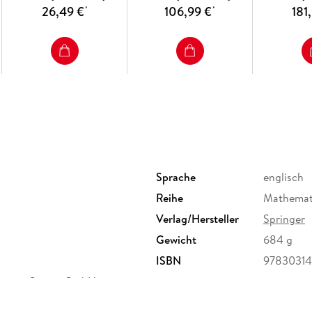
26,49 €
106,99 €
181
*
*
Inhaltsverzeichnis
1 Motivation and perspective. - Part I: Basic F
first exposure to Functional Analysis. - 3 In
Lax-Milgram theorems. - 4 The Calculus of Vari
Basic Operator Theory. - 5 Continuous operator
Multidimensional Sobolev Spaces and Scalar V
spaces. - 8 Variational problems. - 9 Finer res
Variations. - Appendix A: Hints and solutions 
Sprache
englisch
Reihe
Mathemati
Verlag/Hersteller
Springer
Gewicht
684 g
ISBN
9783031
ervice Center GmbH,
erg,
ure.com