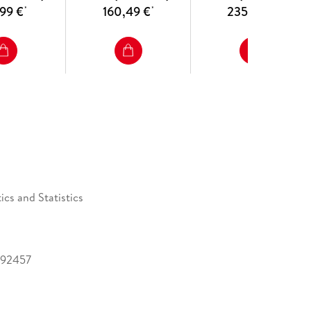
,99 €
160,49 €
235,49 €
*
*
*
unctional Analysis and Calculus of Variations. - 2 A
troduction to convex analysis. The Hahn-Banach and
ations for one-dimensional problems. - Part II:
s. - 6 Compact operators. - Part III:
ariational Problems. - 7 Multidimensional Sobolev
ults in Sobolev spaces and the Calculus of
to exercises. - Appendix B: So much to learn.
cs and Statistics
492457