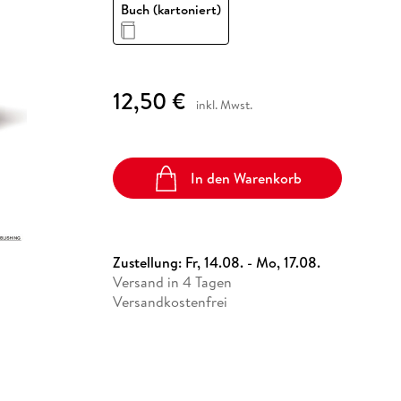
Fremdsprachige Bücher
Buch (kartoniert)
n Lernhilfen
 Jugendbücher
eiber
Hörbuch Downloads im Bundle
cher
 Vergleich
 Puzzlezubehör
Lernen
New Adult
STABILO
Taschenbücher
hilfen
hriller
 Backen
er
lender
Ratgeber
op
hriller
Romance
12,50 €
inkl. Mwst.
Sachbücher
precher:innen
Science Fiction
Fremdsprachige Bücher
In den Warenkorb
Zustellung:
Fr, 14.08. - Mo, 17.08.
Versand in 4 Tagen
Versandkostenfrei