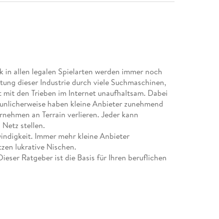
k in allen legalen Spielarten werden immer noch
htung dieser Industrie durch viele Suchmaschinen,
mit den Trieben im Internet unaufhaltsam. Dabei
taunlicherweise haben kleine Anbieter zunehmend
nehmen an Terrain verlieren. Jeder kann
 Netz stellen.
indigkeit. Immer mehr kleine Anbieter
zen lukrative Nischen.
eser Ratgeber ist die Basis für Ihren beruflichen