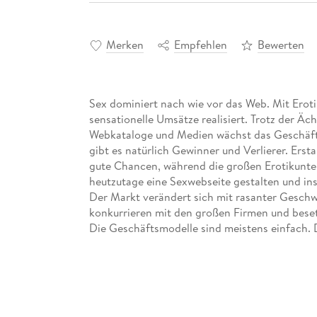
Merken
Empfehlen
Bewerten
Sex dominiert nach wie vor das Web. Mit Eroti
sensationelle Umsätze realisiert. Trotz der Äc
Webkataloge und Medien wächst das Geschäft 
gibt es natürlich Gewinner und Verlierer. Ers
gute Chancen, während die großen Erotikunter
heutzutage eine Sexwebseite gestalten und ins
Der Markt verändert sich mit rasanter Geschw
konkurrieren mit den großen Firmen und beset
Die Geschäftsmodelle sind meistens einfach. Di
Start - im heterogenen Web - Erotik-Business.