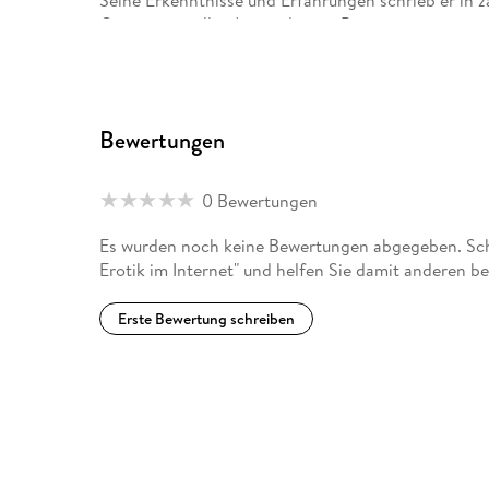
Occasionen aller Art sind seine Passion.
Pascal Dupont Mercier ist ein weltgewandter Kosmo
York und auf Sardinien, wo er regelmäßig die Schön
Bewertungen
0 Bewertungen
Es wurden noch keine Bewertungen abgegeben. Schr
Erotik im Internet" und helfen Sie damit anderen b
Erste Bewertung schreiben