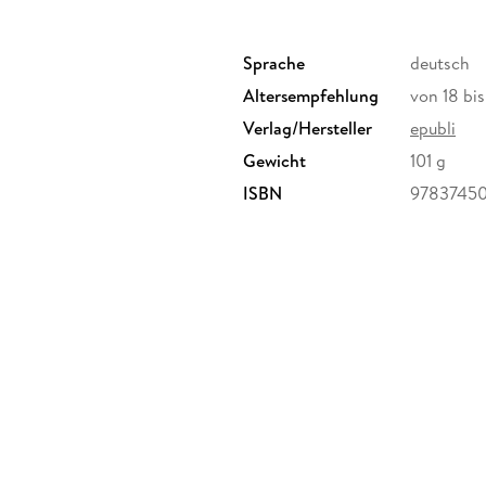
Sprache
deutsch
Altersempfehlung
von 18 bi
Verlag/Hersteller
epubli
Gewicht
101 g
ISBN
9783745