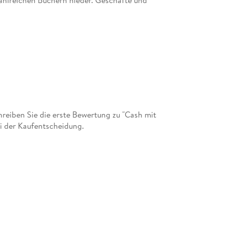
polit. Er lebt wahlweise in Cannes, Paris, New
heit des Mittelmeers genießt.
eiben Sie die erste Bewertung zu "Cash mit
ei der Kaufentscheidung.