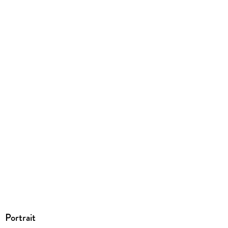
9783751954655
Herstelleradresse
Books on Demand GmbH, Überseering 33, 22297 Hamburg,
bod@bod.de
Portrait