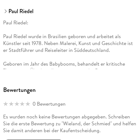
Paul Riedel
Paul Riedel:
Paul Riedel wurde in Brasilien geboren und arbeitet als
Künstler seit 1978. Neben Malerei, Kunst und Geschichte ist
er Stadtführer und Reiseleiter in Süddeutschland.
Geboren im Jahr des Babybooms, behandelt er kritische
Themen wie Überbevölkerung, genetische Degeneration,
Umweltzerstörung und Gleichberechtigung in alle seinen
Werken.
Bewertungen
Interesse für die deutschen Heldensagas entstand bereits in
0 Bewertungen
seiner Kindheit, wo Fernsehserien wie Ivanhoe oder Prinz
Eisenherz populär waren. Ebenfalls die Superhelden haben zu
Es wurden noch keine Bewertungen abgegeben. Schreiben
dieser Faszination beigetragen, die ihn zum Schreiben
Sie die erste Bewertung zu "Wieland, der Schmied" und helfen
motivierten.
Sie damit anderen bei der Kaufentscheidung.