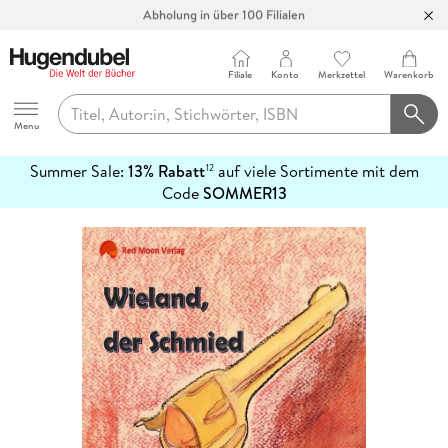
Abholung in über 100 Filialen
Filiale
Konto
Merkzettel
Warenkorb
Hugendubel
Menu
Summer Sale:
13% Rabatt
auf viele Sortimente mit dem
12
mehr
Code
SOMMER13
erfahren