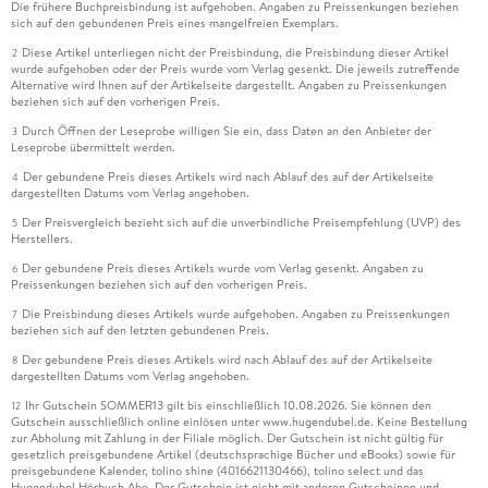
Die frühere Buchpreisbindung ist aufgehoben. Angaben zu Preissenkungen beziehen
sich auf den gebundenen Preis eines mangelfreien Exemplars.
Diese Artikel unterliegen nicht der Preisbindung, die Preisbindung dieser Artikel
2
wurde aufgehoben oder der Preis wurde vom Verlag gesenkt. Die jeweils zutreffende
Alternative wird Ihnen auf der Artikelseite dargestellt. Angaben zu Preissenkungen
beziehen sich auf den vorherigen Preis.
Durch Öffnen der Leseprobe willigen Sie ein, dass Daten an den Anbieter der
3
Leseprobe übermittelt werden.
Der gebundene Preis dieses Artikels wird nach Ablauf des auf der Artikelseite
4
dargestellten Datums vom Verlag angehoben.
Der Preisvergleich bezieht sich auf die unverbindliche Preisempfehlung (UVP) des
5
Herstellers.
Der gebundene Preis dieses Artikels wurde vom Verlag gesenkt. Angaben zu
6
Preissenkungen beziehen sich auf den vorherigen Preis.
Die Preisbindung dieses Artikels wurde aufgehoben. Angaben zu Preissenkungen
7
beziehen sich auf den letzten gebundenen Preis.
Der gebundene Preis dieses Artikels wird nach Ablauf des auf der Artikelseite
8
dargestellten Datums vom Verlag angehoben.
Ihr Gutschein SOMMER13 gilt bis einschließlich 10.08.2026. Sie können den
12
Gutschein ausschließlich online einlösen unter www.hugendubel.de. Keine Bestellung
zur Abholung mit Zahlung in der Filiale möglich. Der Gutschein ist nicht gültig für
gesetzlich preisgebundene Artikel (deutschsprachige Bücher und eBooks) sowie für
preisgebundene Kalender, tolino shine (4016621130466), tolino select und das
Hugendubel Hörbuch Abo. Der Gutschein ist nicht mit anderen Gutscheinen und