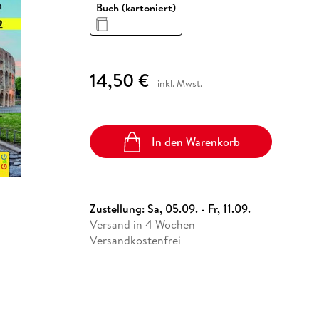
Fremdsprachige Bücher
Buch (kartoniert)
n Lernhilfen
 Jugendbücher
eiber
Hörbuch Downloads im Bundle
cher
 Vergleich
 Puzzlezubehör
Lernen
New Adult
STABILO
Taschenbücher
hilfen
hriller
 Backen
er
lender
Ratgeber
op
hriller
Romance
14,50 €
inkl. Mwst.
Sachbücher
precher:innen
Science Fiction
Fremdsprachige Bücher
In den Warenkorb
Zustellung:
Sa, 05.09. - Fr, 11.09.
Versand in 4 Wochen
Versandkostenfrei