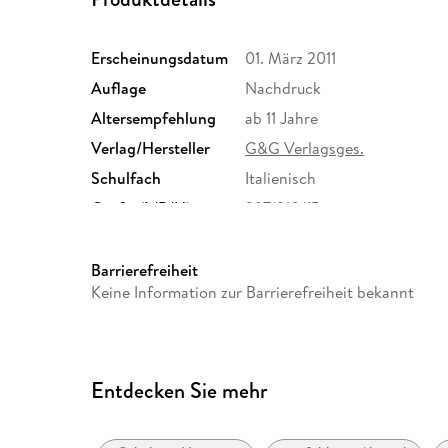
Erscheinungsdatum
01. März 2011
Auflage
Nachdruck
Altersempfehlung
ab 11 Jahre
Verlag/Hersteller
G&G Verlagsges.
Schulfach
Italienisch
Größe (L/B/H)
297/210/15 mm
Herstelleradresse
G&G Verlagsgesellschaft mbH
produktsicherheit@ggverlag
Barrierefreiheit
Keine Information zur Barrierefreiheit bekannt
Entdecken Sie mehr