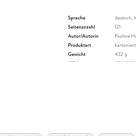
Sprache
deutsch, i
Seitenanzahl
121
Autor/Autorin
Pauline H
Produktart
kartoniert
Gewicht
432 g
ISBN
97837074
, Frankgasse 4, 1090 Wien,
.at