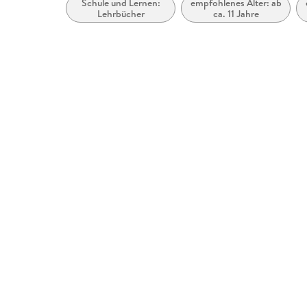
Schule und Lernen:
empfohlenes Alter: ab
Lehrbücher
ca. 11 Jahre