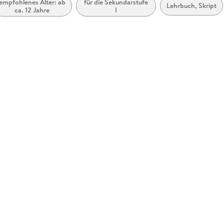
empfohlenes Alter: ab
für die Sekundarstufe
Lehrbuch, Skript
ca. 12 Jahre
I