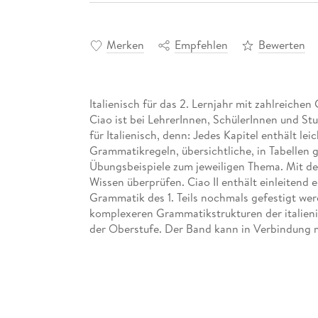
Merken
Empfehlen
Bewerten
Italienisch für das 2. Lernjahr mit zahlreic
Ciao ist bei LehrerInnen, SchülerInnen und St
für Italienisch, denn: Jedes Kapitel enthält le
Grammatikregeln, übersichtliche, in Tabellen g
Übungsbeispiele zum jeweiligen Thema. Mit de
Wissen überprüfen. Ciao II enthält einleitend 
Grammatik des 1. Teils nochmals gefestigt wer
komplexeren Grammatikstrukturen der italieni
der Oberstufe. Der Band kann in Verbindung 
eingesetzt werden.