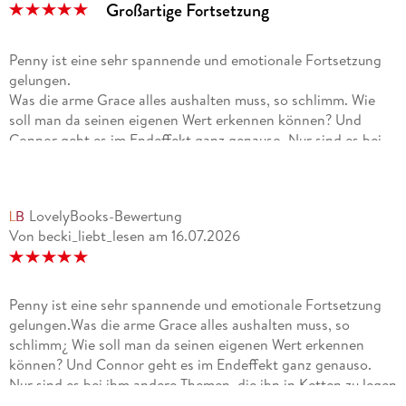
Großartige Fortsetzung
Penny ist eine sehr spannende und emotionale Fortsetzung
gelungen.
Was die arme Grace alles aushalten muss, so schlimm. Wie
soll man da seinen eigenen Wert erkennen können? Und
Connor geht es im Endeffekt ganz genauso. Nur sind es bei
ihm andere Themen, die ihn in Ketten zu legen drohen. Zu
Grace ist er so unfassbar süß und aufrichtig und protektiv.
Hach, da ist selbst mir ein Schauer über den Rücken gelaufen.
LovelyBooks-Bewertung
Überhaupt fand ich die zarte Annäherung der beiden, Grace
Von becki_liebt_lesen
am
16.07.2026
Zweifel und Vorsicht, Connors Beharrlichkeit und Stärke, sehr
schön von Penny dargestellt.
Allerdings wird auch schnell klar, dass die zwei großen
Penny ist eine sehr spannende und emotionale Fortsetzung
Problemen gegenüberstehen. Und das macht es zusätzlich zu
gelungen.Was die arme Grace alles aushalten muss, so
einem spannenden Leseerlebnis. Definitiv wird es gefährlich,
schlimm¿ Wie soll man da seinen eigenen Wert erkennen
dramatisch und die ein oder andere schockierende Wendung
können? Und Connor geht es im Endeffekt ganz genauso.
kommt ebenfalls vor.
Nur sind es bei ihm andere Themen, die ihn in Ketten zu legen
drohen. Zu Grace ist er so unfassbar süß und aufrichtig und