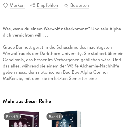
Merken
Empfehlen
Bewerten
Was, wenn du einem Werwolf näherkommst? Und sein Alpha
dich vernichten will . . .
Grace Bennett gerät in die Schusslinie des mächtigsten
Werwolfrudels der Darkthorn University. Sie stolpert über ein
Geheimnis, das besser im Verborgenen geblieben wäre. Und
das alles, während sie einem der Wölfe Alchemie-Nachhilfe
geben muss: dem notorischen Bad Boy Alpha Connor
McKenzie, mit dem sie im letzten Semester eine
erschütternde Begegnung hatte. Als Wiedergutmachung
bietet Connor ihr seine Dienste als Dating Coach an - die
schüchterne Hobbybäckerin geht ihm schon länger unter die
Mehr aus dieser Reihe
Haut. Zwischen Bibliotheksstunden, Cupcakes und lebhaften
Dating-Lektionen kommen die beiden sich näher, als ihnen
erlaubt ist. Denn Liebe zwischen Menschen und Werwölfen
Band 3
Band 1
ist streng verboten. Und Connors Rudel ist jedes Mittel