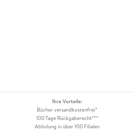
Leseerlebnis brauche. Danke Penny!Lest dieses Buch und am
besten auch noch Teil 1 davor, selbst wenn es nicht zwingend
erforderlich ist. Ich fiebere jetzt dem Herbst entgegen, da
kommt Teil 3 raus.
Ihre Vorteile:
Bücher versandkostenfrei*
100 Tage Rückgaberecht***
Abholung in über 100 Filialen