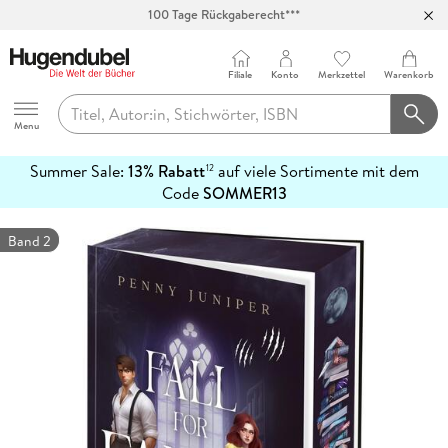
100 Tage Rückgaberecht***
Abholung in über 100 Filialen
Filiale
Konto
Merkzettel
Warenkorb
Hugendubel
Menu
Summer Sale:
13% Rabatt
auf viele Sortimente mit dem
12
mehr
Code
SOMMER13
erfahren
Band 2