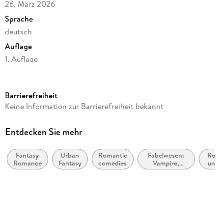
26. März 2026
Sprache
deutsch
Auflage
1. Auflage
Seitenanzahl
576
Barrierefreiheit
Altersempfehlung
Keine Information zur Barrierefreiheit bekannt
von 16 bis 99 Jahren
Reihe
Entdecken Sie mehr
Darkthorn Archives, 2
Fantasy
Urban
Romantic
Fabelwesen:
Rom
Autor/Autorin
Romance
Fantasy
comedies
Vampire,
unli
Penny Juniper
Werwölfe &
unex
Gestaltwandler
lo
Verlag/Hersteller
Carlsen Verlag GmbH
Produktart