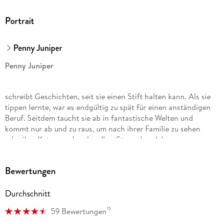
Portrait
Penny Juniper
Penny Juniper
schreibt Geschichten, seit sie einen Stift halten kann. Als sie
tippen lernte, war es endgültig zu spät für einen anständigen
Beruf. Seitdem taucht sie ab in fantastische Welten und
kommt nur ab und zu raus, um nach ihrer Familie zu sehen
oder ihre Katzen zu kraulen. Ihre Storys handeln von
mürrischen Vampiren, chaotischen Hexen, scharfen
Dämonen, sarkastischen Fae und unwiderstehlich hotten
Bewertungen
Werwölfen, die für ihr Happy End kämpfen müssen. Dabei
fliegen nicht nur magische Funken, es wird auch heiß. Penny
Durchschnitt
liebt Fantasy mit Humor und dem gewissen Etwas.
15
59 Bewertungen