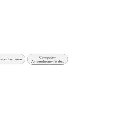
Herstelleradresse
Springer 
Europapla
ProductS
Computer-
erk-Hardware
Anwendungen in den
Sozial- und
Verhaltenswissenschaften