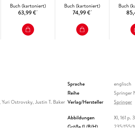
practice. - Investigating Prosodic Accommodat
Buch (kartoniert)
Buch (kartoniert)
Buch (k
63,99 €
74,99 €
85,
*
*
Sprache
englisch
Reihe
Springer 
, Yuri Ostrovsky, Justin T. Baker
Verlag/Hersteller
Springer
Abbildungen
XI, 161 p. 3
Größe (L/B/H)
235/155/