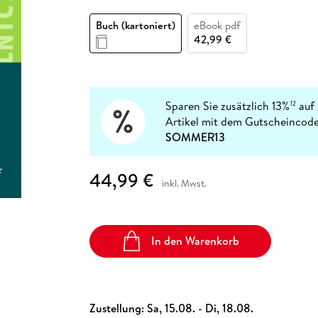
Fremdsprachige Bücher
n Lernhilfen
 Jugendbücher
eiber
Hörbuch Downloads im Bundle
cher
 Vergleich
 Puzzlezubehör
Lernen
New Adult
STABILO
Buch (kartoniert)
eBook pdf
Taschenbücher
hilfen
hriller
42,99 €
 Backen
er
lender
Ratgeber
op
hriller
Romance
Sachbücher
precher:innen
Sparen Sie zusätzlich 13%
auf 
12
Science Fiction
Artikel mit dem Gutscheincode
Fremdsprachige Bücher
SOMMER13
44,99 €
inkl. Mwst.
In den Warenkorb
Zustellung:
Sa, 15.08. - Di, 18.08.