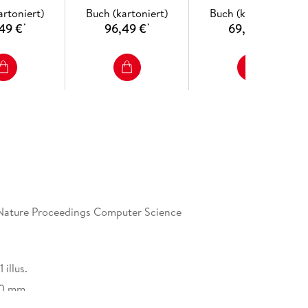
Society
ion in Clinical Interviews with Depressed Patients.
artoniert)
Buch (kartoniert)
Buch (kartoniert)
49 €
96,49 €
69,49 €
*
*
*
Nature Proceedings Computer Science
1 illus.
10 mm