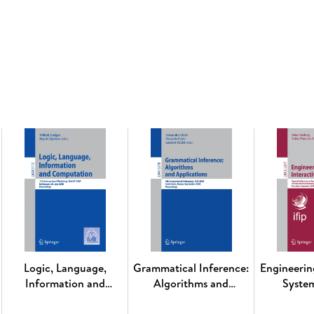
Inhaltsverzeichnis
Psychophysiological Specificity of Four Basi
Videos. - Extraversion affects attentive process
scientometric analysis. - Using an Aging Simu
Elderly Users Interacting with a Mobile Applica
Interpersonal Communication Competences Que
interoceptive stimulation. - Learning to Use Ta
Program Learning into the wild: a protocol for
learning The technology-enhanced Ability co
cognitive disorders: concept design and scena
medicine and psychology: a narrative review. -
cognitive decline in Alzheimer s Disease. - Em
insights into applying the Game Transfer Ph
for positive means. - Engaging elderly breast 
case series study. - Mindful Age and technology
tablet/smartphone App. - Reading between the 
Logic, Language,
Grammatical Inference:
Engineerin
emotion regulation. - The ActiveAgeing Mobil
Information and
Algorithms and
Syste
adherence data and analysis of patients in-app
Computation
Applications
caregivers engagement: a qualitative analysis 