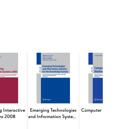
c Emotions through Autobiographical Recall and
es of personal images. - A first look on frailty: A
lator Suit for Modeling Visuo-Motor Limitations of
tion: Feasibility Study. - The Italian Adaptation of
stionnaire. - iStim. A new portable device for
blets after 65: Auto-regulative Effects of a Training
 the use of 360° video for foreign language
ntinuum-of-care home program for people with
rio of use. - The use of 3D body scanner in
 The contribution of allocentric impairments to the
erging Technologyin Positive Psychology. - First
enomena framework for positive means framework
cancer patients through an ehealth intervention: a
: promoting quality of life in older adults with a
lines: A computational bibliometric analysis on
g Interactive
Emerging Technologies
Computer Mathematics
e App for Diabetes Self-Management: first
ms 2008
and Information Systems
 notes. - Tools and technologies for patients and
for the Knowledge
of health professionals attitudes and day-to-day