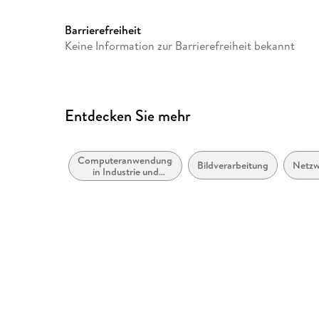
ISBN
9783030010928
Barrierefreiheit
Keine Information zur Barrierefreiheit bekannt
Entdecken Sie mehr
Computeranwendungen
Bildverarbeitung
Netzw
in Industrie und
Technologie