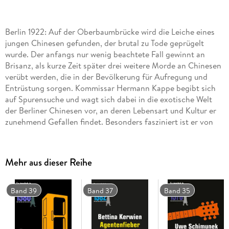
Berlin 1922: Auf der Oberbaumbrücke wird die Leiche eines
jungen Chinesen gefunden, der brutal zu Tode geprügelt
wurde. Der anfangs nur wenig beachtete Fall gewinnt an
Brisanz, als kurze Zeit später drei weitere Morde an Chinesen
verübt werden, die in der Bevölkerung für Aufregung und
Entrüstung sorgen. Kommissar Hermann Kappe begibt sich
auf Spurensuche und wagt sich dabei in die exotische Welt
der Berliner Chinesen vor, an deren Lebensart und Kultur er
zunehmend Gefallen findet. Besonders fasziniert ist er von
der Nichte eines chinesischen Großhändlers, der
möglicherweise in die Mordserie verstrickt ist. Das
bezaubernde Fräulein Li bringt sein bisheriges Leben gehörig
Mehr aus dieser Reihe
ins Wanken.
Band 39
Band 37
Band 35