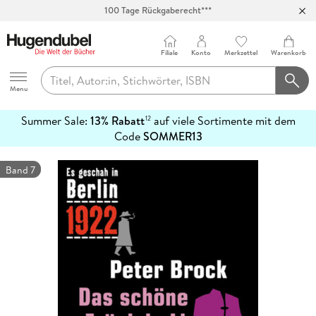
100 Tage Rückgaberecht***
Abholung in über 100 Filialen
Filiale
Konto
Merkzettel
Warenkorb
Hugendubel
Menu
Summer Sale:
13% Rabatt
auf viele Sortimente mit dem
12
mehr
Code
SOMMER13
erfahren
Band 7