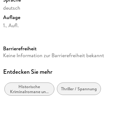
deutsch
Auflage
1., Aufl.
Seitenanzahl
204
Barrierefreiheit
Reihe
Keine Information zur Barrierefreiheit bekannt
Es geschah in Berlin, 7
Autor/Autorin
Entdecken Sie mehr
Peter Brock
Historische
Verlag/Hersteller
Thriller / Spannung
Kriminalromane und
Jaron Verlag GmbH
Mystery
Produktart
kartoniert
Gewicht
208 g
Größe (L/B/H)