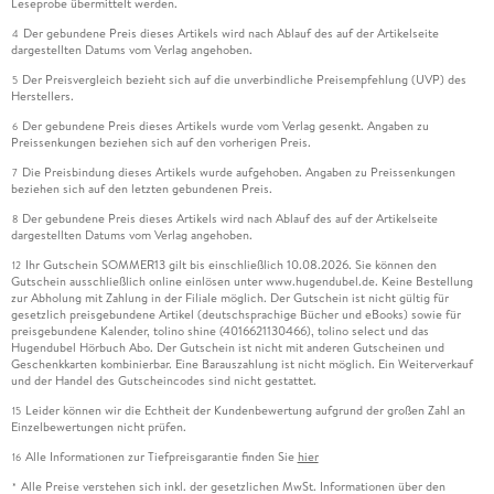
Leseprobe übermittelt werden.
Der gebundene Preis dieses Artikels wird nach Ablauf des auf der Artikelseite
4
dargestellten Datums vom Verlag angehoben.
Der Preisvergleich bezieht sich auf die unverbindliche Preisempfehlung (UVP) des
5
Herstellers.
Der gebundene Preis dieses Artikels wurde vom Verlag gesenkt. Angaben zu
6
Preissenkungen beziehen sich auf den vorherigen Preis.
Die Preisbindung dieses Artikels wurde aufgehoben. Angaben zu Preissenkungen
7
beziehen sich auf den letzten gebundenen Preis.
Der gebundene Preis dieses Artikels wird nach Ablauf des auf der Artikelseite
8
dargestellten Datums vom Verlag angehoben.
Ihr Gutschein SOMMER13 gilt bis einschließlich 10.08.2026. Sie können den
12
Gutschein ausschließlich online einlösen unter www.hugendubel.de. Keine Bestellung
zur Abholung mit Zahlung in der Filiale möglich. Der Gutschein ist nicht gültig für
gesetzlich preisgebundene Artikel (deutschsprachige Bücher und eBooks) sowie für
preisgebundene Kalender, tolino shine (4016621130466), tolino select und das
Hugendubel Hörbuch Abo. Der Gutschein ist nicht mit anderen Gutscheinen und
Geschenkkarten kombinierbar. Eine Barauszahlung ist nicht möglich. Ein Weiterverkauf
und der Handel des Gutscheincodes sind nicht gestattet.
Leider können wir die Echtheit der Kundenbewertung aufgrund der großen Zahl an
15
Einzelbewertungen nicht prüfen.
Alle Informationen zur Tiefpreisgarantie finden Sie
hier
16
Alle Preise verstehen sich inkl. der gesetzlichen MwSt. Informationen über den
*