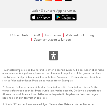
Laden Sie unsere App herunter.
Datenschutz
AGB
Impressum
Widerrufsbelehrung
Datenschutzeinstellungen
Mängelexemplare sind Bücher mit leichten Beschädigungen, die das Lesen aber nicht
1
einschränken. Mängelexemplare sind durch einen Stempel als solche gekennzeichnet.
Die frühere Buchpreisbindung ist aufgehoben. Angaben zu Preissenkungen beziehen
sich auf den gebundenen Preis eines mangelfreien Exemplars.
Diese Artikel unterliegen nicht der Preisbindung, die Preisbindung dieser Artikel
2
wurde aufgehoben oder der Preis wurde vom Verlag gesenkt. Die jeweils zutreffende
Alternative wird Ihnen auf der Artikelseite dargestellt. Angaben zu Preissenkungen
beziehen sich auf den vorherigen Preis.
Durch Öffnen der Leseprobe willigen Sie ein, dass Daten an den Anbieter der
3