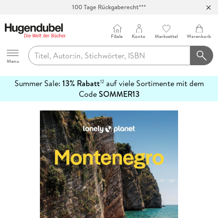
Abholung in über 100 Filialen
Filiale
Konto
Merkzettel
Warenkorb
Hugendubel
Menu
Summer Sale:
13% Rabatt
auf viele Sortimente mit dem
12
mehr
Code
SOMMER13
erfahren