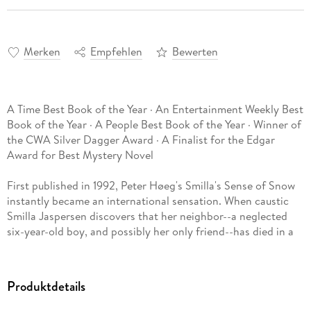
Merken
Empfehlen
Bewerten
A Time Best Book of the Year · An Entertainment Weekly Best
Book of the Year · A People Best Book of the Year · Winner of
the CWA Silver Dagger Award · A Finalist for the Edgar
Award for Best Mystery Novel
First published in 1992, Peter Høeg's Smilla's Sense of Snow
instantly became an international sensation. When caustic
Smilla Jaspersen discovers that her neighbor--a neglected
six-year-old boy, and possibly her only friend--has died in a
tragic accident, a peculiar intuition tells her it was murder.
Unpredictable to the last page, Smilla's Sense of Snow is one
of the most beautifully written and original crime stories of
Produktdetails
our time, a new classic.