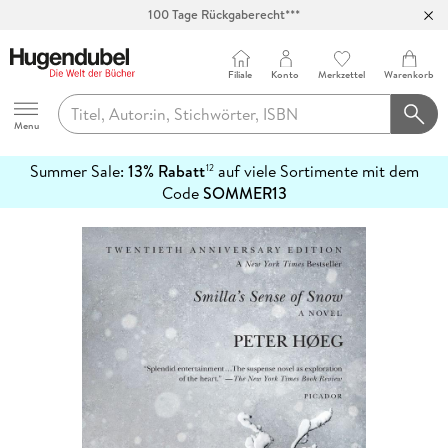
Abholung in über 100 Filialen
Filiale
Konto
Merkzettel
Warenkorb
Hugendubel
Menu
Summer Sale:
13% Rabatt
auf viele Sortimente mit dem
12
mehr
Code
SOMMER13
erfahren