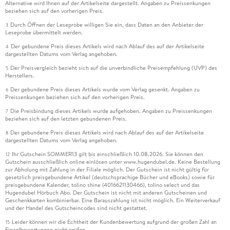
Alternative wird Ihnen auf der Artikelseite dargestellt. Angaben zu Preissenkungen
beziehen sich auf den vorherigen Preis.
Durch Öffnen der Leseprobe willigen Sie ein, dass Daten an den Anbieter der
3
Leseprobe übermittelt werden.
Der gebundene Preis dieses Artikels wird nach Ablauf des auf der Artikelseite
4
dargestellten Datums vom Verlag angehoben.
Der Preisvergleich bezieht sich auf die unverbindliche Preisempfehlung (UVP) des
5
Herstellers.
Der gebundene Preis dieses Artikels wurde vom Verlag gesenkt. Angaben zu
6
Preissenkungen beziehen sich auf den vorherigen Preis.
Die Preisbindung dieses Artikels wurde aufgehoben. Angaben zu Preissenkungen
7
beziehen sich auf den letzten gebundenen Preis.
Der gebundene Preis dieses Artikels wird nach Ablauf des auf der Artikelseite
8
dargestellten Datums vom Verlag angehoben.
Ihr Gutschein SOMMER13 gilt bis einschließlich 10.08.2026. Sie können den
12
Gutschein ausschließlich online einlösen unter www.hugendubel.de. Keine Bestellung
zur Abholung mit Zahlung in der Filiale möglich. Der Gutschein ist nicht gültig für
gesetzlich preisgebundene Artikel (deutschsprachige Bücher und eBooks) sowie für
preisgebundene Kalender, tolino shine (4016621130466), tolino select und das
Hugendubel Hörbuch Abo. Der Gutschein ist nicht mit anderen Gutscheinen und
Geschenkkarten kombinierbar. Eine Barauszahlung ist nicht möglich. Ein Weiterverkauf
und der Handel des Gutscheincodes sind nicht gestattet.
Leider können wir die Echtheit der Kundenbewertung aufgrund der großen Zahl an
15
Einzelbewertungen nicht prüfen.