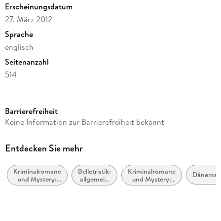
Erscheinungsdatum
27. März 2012
Sprache
englisch
Seitenanzahl
514
Autor/Autorin
Peter Høeg
Barrierefreiheit
Verlag/Hersteller
Keine Information zur Barrierefreiheit bekannt
St. Martins Press-3PL
Produktart
Entdecken Sie mehr
kartoniert
Kriminalromane
Belletristik:
Kriminalromane
Gewicht
Dänemar
und Mystery:
allgemein
und Mystery:
698 g
Ermittlerinnen
und
Hard Boiled,
literarisch,
Roman noir
Größe (L/B/H)
nicht nach
Genre
210/140/31 mm