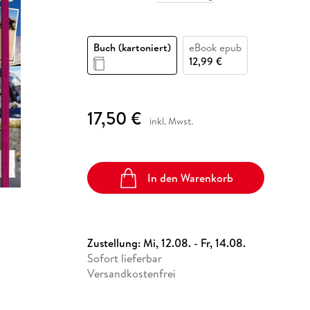
Fremdsprachige Bücher
n Lernhilfen
 Jugendbücher
eiber
Hörbuch Downloads im Bundle
cher
 Vergleich
 Puzzlezubehör
Lernen
New Adult
STABILO
Taschenbücher
hilfen
hriller
 Backen
er
lender
Ratgeber
Buch (kartoniert)
eBook epub
op
hriller
Romance
12,99 €
Sachbücher
precher:innen
Science Fiction
17,50 €
inkl. Mwst.
Fremdsprachige Bücher
In den Warenkorb
Zustellung:
Mi, 12.08. - Fr, 14.08.
Sofort lieferbar
Versandkostenfrei