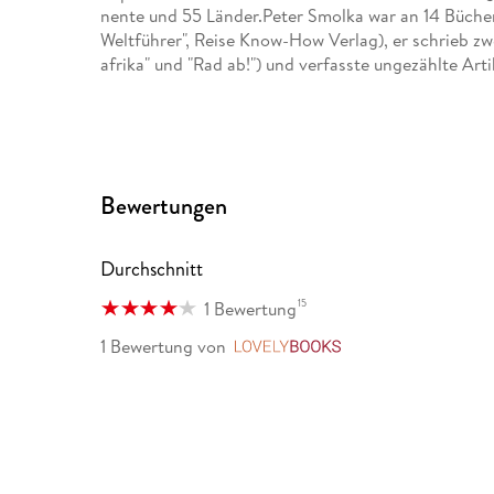
nente und 55 Länder.Peter Smolka war an 14 Büchern
Weltführer", Reise Know-How Verlag), er schrieb z
afrika" und "Rad ab!") und verfasste ungezählte Art
Bewertungen
Durchschnitt
15
1 Bewertung
1 Bewertung
von
LovelyBooks