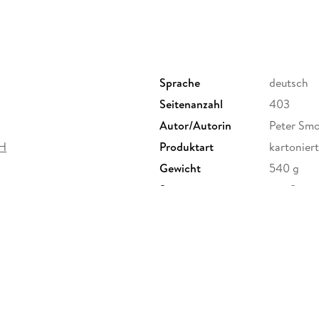
Smolka den Seeweg nach Südafrika und nach d
nach Kairo kehrt er über den Bosporus nach E
geradelten Kilometern durch 68 Länder und vie
Sprache
deutsch
Seitenanzahl
403
Autor/Autorin
Peter Smo
bH
Produktart
kartoniert
Gewicht
540 g
Sonstiges
mit Gumm
Herstelleradresse
Reise Kno
info@rei