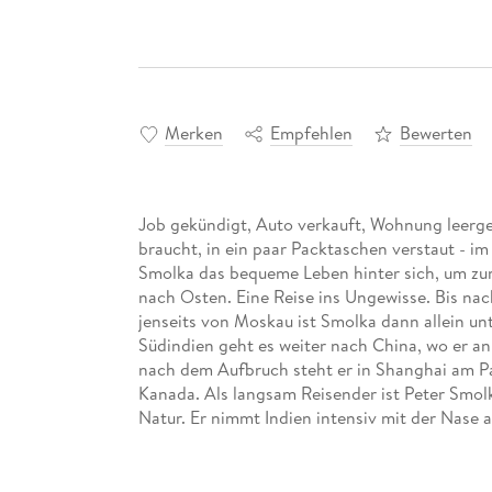
Merken
Empfehlen
Bewerten
Job gekündigt, Auto verkauft, Wohnung leerge
braucht, in ein paar Packtaschen verstaut - im
Smolka das bequeme Leben hinter sich, um zum
nach Osten. Eine Reise ins Ungewisse. Bis nac
jenseits von Moskau ist Smolka dann allein u
Südindien geht es weiter nach China, wo er an 
nach dem Aufbruch steht er in Shanghai am Paz
Kanada. Als langsam Reisender ist Peter Smo
Natur. Er nimmt Indien intensiv mit der Nase 
Freiheit in der Weite Kanadas. Auf seinem Weg
Nicaragua nicht aufhalten. Als ihm nach 60. 0
Fahrrad gestohlen wird, steht er kurz vor dem