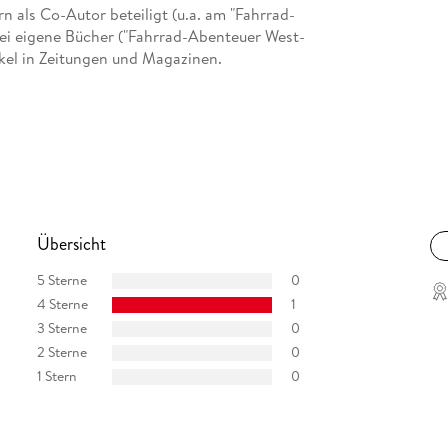
 als Co-Autor beteiligt (u.a. am "Fahrrad-
wei eigene Bücher ("Fahrrad-Abenteuer West­
ikel in Zeitungen und Magazinen.
Übersicht
5 Sterne
0
4 Sterne
1
3 Sterne
0
2 Sterne
0
1 Stern
0