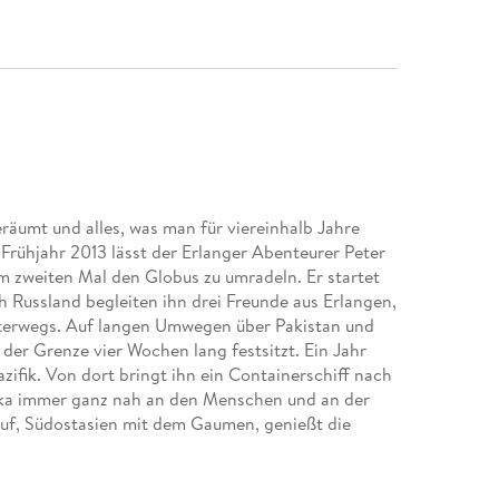
räumt und alles, was man für viereinhalb Jahre
 Frühjahr 2013 lässt der Erlanger Abenteurer Peter
 zweiten Mal den Globus zu umradeln. Er startet
h Russland begleiten ihn drei Freunde aus Erlangen,
nterwegs. Auf langen Umwegen über Pakistan und
der Grenze vier Wochen lang festsitzt. Ein Jahr
ifik. Von dort bringt ihn ein Containerschiff nach
lka immer ganz nah an den Menschen und an der
auf, Südostasien mit dem Gaumen, genießt die
 nach Südamerika kann ihn auch ein Überfall in
00 Kilometern in Argentinien allerdings das treue
 Abbruch der Reise. Von Rio de Janeiro wählt Peter