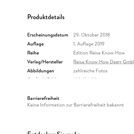
Produktdetails
Erscheinungsdatum
29. Oktober 2018
Auflage
1. Auflage 2019
Reihe
Edition Reise Know-How
Verlag/Hersteller
Reise Know-How Daerr Gm
Abbildungen
zahlreiche Fotos
Größe (L/B/H)
180/124/22 mm
ISBN
9783896625267
Barrierefreiheit
Keine Information zur Barrierefreiheit bekannt