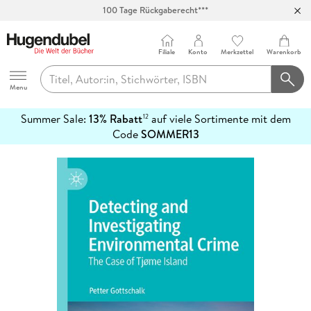
100 Tage Rückgaberecht***
Abholung in über 100 Filialen
Filiale
Konto
Merkzettel
Warenkorb
Hugendubel
Menu
Summer Sale:
13% Rabatt
auf viele Sortimente mit dem
12
mehr
Code
SOMMER13
erfahren