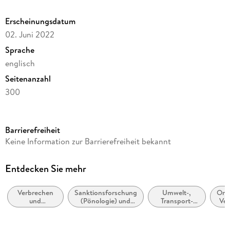
Private Internal Policing. - Chapter 12 CEO Crime Case
Study. - Chapter 13 Conclusion.
Erscheinungsdatum
02. Juni 2022
Sprache
englisch
Seitenanzahl
300
Reihe
Law and Criminology
Barrierefreiheit
Autor/Autorin
Keine Information zur Barrierefreiheit bekannt
Petter Gottschalk
Verlag/Hersteller
Entdecken Sie mehr
Springer
Verbrechen
Sanktionsforschung
Umwelt-,
Orga
Abbildungen
und
(Pönologie) und
Transport-
Ve
XI, 286 p. 22 illus.
Kriminologie
Strafen
und
(Kriminalistik)
Planungsrecht
Gewicht