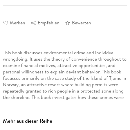
Merken
Empfehlen
Bewerten
This book discusses environmental crime and individual
wrongdoing. It uses the theory of convenience throughout to
examine financial motives, attractive opportunities, and
personal willingness to explain deviant behavior. This book
focusses primarily on the case study of the Island of Tjøme in
Norway, an attractive resort where building permits were
repeatedly granted to rich people in a protected zone along
the shoreline. This book investigates how these crimes were
detected and investigated by police over a few years with the
help of whistleblowers. It discusses the interplay between the
potentially corrupt public officials, professionals like
Mehr aus dieser Reihe
architects and attorneys, and rich individuals, as an
interesting and challenging arena for law enforcement. It