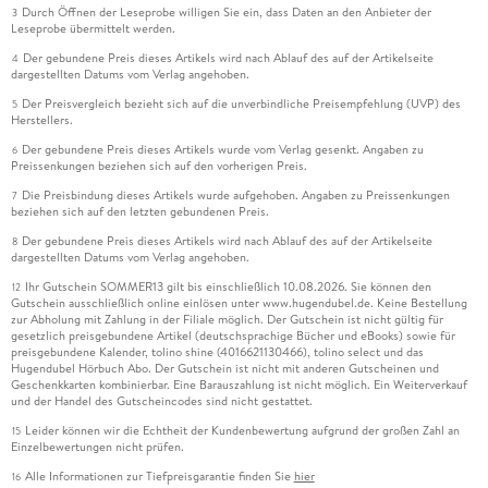
Durch Öffnen der Leseprobe willigen Sie ein, dass Daten an den Anbieter der
3
Leseprobe übermittelt werden.
Der gebundene Preis dieses Artikels wird nach Ablauf des auf der Artikelseite
4
dargestellten Datums vom Verlag angehoben.
Der Preisvergleich bezieht sich auf die unverbindliche Preisempfehlung (UVP) des
5
Herstellers.
Der gebundene Preis dieses Artikels wurde vom Verlag gesenkt. Angaben zu
6
Preissenkungen beziehen sich auf den vorherigen Preis.
Die Preisbindung dieses Artikels wurde aufgehoben. Angaben zu Preissenkungen
7
beziehen sich auf den letzten gebundenen Preis.
Der gebundene Preis dieses Artikels wird nach Ablauf des auf der Artikelseite
8
dargestellten Datums vom Verlag angehoben.
Ihr Gutschein SOMMER13 gilt bis einschließlich 10.08.2026. Sie können den
12
Gutschein ausschließlich online einlösen unter www.hugendubel.de. Keine Bestellung
zur Abholung mit Zahlung in der Filiale möglich. Der Gutschein ist nicht gültig für
gesetzlich preisgebundene Artikel (deutschsprachige Bücher und eBooks) sowie für
preisgebundene Kalender, tolino shine (4016621130466), tolino select und das
Hugendubel Hörbuch Abo. Der Gutschein ist nicht mit anderen Gutscheinen und
Geschenkkarten kombinierbar. Eine Barauszahlung ist nicht möglich. Ein Weiterverkauf
und der Handel des Gutscheincodes sind nicht gestattet.
Leider können wir die Echtheit der Kundenbewertung aufgrund der großen Zahl an
15
Einzelbewertungen nicht prüfen.
Alle Informationen zur Tiefpreisgarantie finden Sie
hier
16