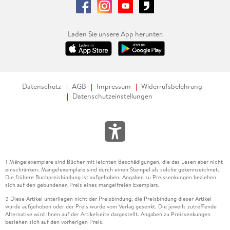
Laden Sie unsere App herunter.
Datenschutz
AGB
Impressum
Widerrufsbelehrung
Datenschutzeinstellungen
Mängelexemplare sind Bücher mit leichten Beschädigungen, die das Lesen aber nicht
1
einschränken. Mängelexemplare sind durch einen Stempel als solche gekennzeichnet.
Die frühere Buchpreisbindung ist aufgehoben. Angaben zu Preissenkungen beziehen
sich auf den gebundenen Preis eines mangelfreien Exemplars.
Diese Artikel unterliegen nicht der Preisbindung, die Preisbindung dieser Artikel
2
wurde aufgehoben oder der Preis wurde vom Verlag gesenkt. Die jeweils zutreffende
Alternative wird Ihnen auf der Artikelseite dargestellt. Angaben zu Preissenkungen
beziehen sich auf den vorherigen Preis.