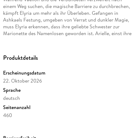
einem Weg suchen, die magische Barriere zu durchbrechen,
kämpft Elyria um mehr als ihr Überleben. Gefangen in
Ashkaels Festung, umgeben von Verrat und dunkler Magie,
muss Elyria erkennen, dass ihre geliebte Schwester zur
Marionette des Namenlosen geworden ist. Arielle, einst ihre
Beschützerin, ist nun an das Monster gebunden, das ihre
Familie auslöschte.
Doch etwas schlummert im Verborgenen, eine Offenbarung,
Produktdetails
die über Sieg oder Niederlage entscheiden könnte. Um die
Welt zu retten, muss Elyria ein unvorstellbares Opfer bringen.
Erscheinungsdatum
Ist sie bereit, diesen Weg zu gehen und ihr Herz für das
22. Oktober 2026
Schicksal der Welt zu opfern?
Sprache
Das Finale der Phönix-Trilogie der letzte Kampf beginnt!
deutsch
Seitenanzahl
460
Altersempfehlung
ab 16 Jahre