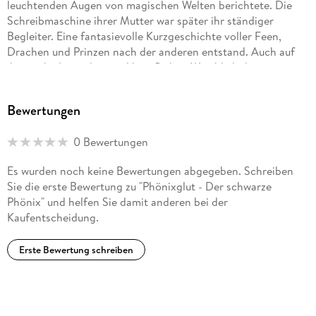
leuchtenden Augen von magischen Welten berichtete. Die
Schreibmaschine ihrer Mutter war später ihr ständiger
Begleiter. Eine fantasievolle Kurzgeschichte voller Feen,
Drachen und Prinzen nach der anderen entstand. Auch auf
ihrem akademischen und beruflichen Weg blieb das
Schreiben ihr treuer Gefährte. Heute ist Pia L. Sorrel nicht
nur erfolgreiche Kommunikationsexpertin, sondern auch
Bewertungen
liebevolle Ehefrau und Mutter zweier Kinder. In ihrer Freizeit
findet sie Ausgleich beim Reiten und Kraftsport. Mit ihrem
0 Bewertungen
Debütroman wagt die Autorin nun den Schritt, den sie seit
ihrer Kindheit vorbereitet hat: Sie teilt ihre fantasievollen
Es wurden noch keine Bewertungen abgegeben. Schreiben
Geschichten mit der Welt, in der Hoffnung, dass ihre
Sie die erste Bewertung zu "Phönixglut - Der schwarze
Leserinnen und Leser ebenso an ihren Lippen hängen werden
Phönix" und helfen Sie damit anderen bei der
wie einst ihre Grundschulkameraden.
Kaufentscheidung.
Erste Bewertung schreiben