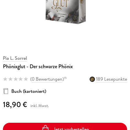
Pia L. Sorrel
Phönixglut - Der schwarze Phönix
(
0 Bewertungen
)
189 Lesepunkte
15
Buch (kartoniert)
18,90 €
inkl. Mwst.
Jetzt vorbestellen