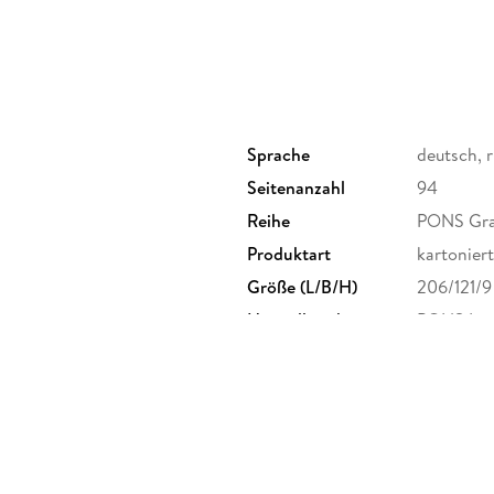
Sprache
deutsch, r
Seitenanzahl
94
Reihe
PONS Gra
Produktart
kartoniert
Größe (L/B/H)
206/121/
Herstelleradresse
PONS Lang
Stuttgart