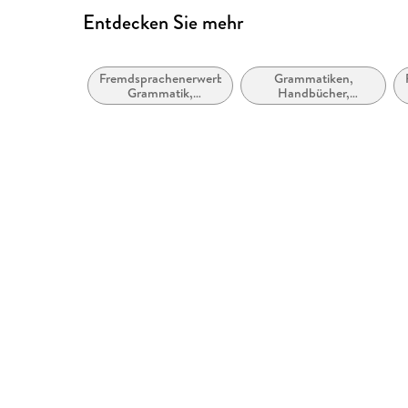
Entdecken Sie mehr
Fremdsprachenerwerb:
Grammatiken,
Grammatik,
Handbücher,
Wortschatz,
Referenzgrammatiken
Aussprache