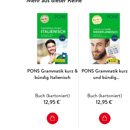
Mehr aus dieser Reihe
PONS Grammatik kurz &
PONS Grammatik kurz
bündig Italienisch
und bündig
Niederländisch
Buch (kartoniert)
Buch (kartoniert)
12,95 €
12,95 €
*
*