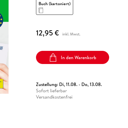
Fremdsprachige Bücher
Buch (kartoniert)
n Lernhilfen
 Jugendbücher
eiber
Hörbuch Downloads im Bundle
cher
 Vergleich
 Puzzlezubehör
Lernen
New Adult
STABILO
Taschenbücher
hilfen
hriller
 Backen
er
lender
Ratgeber
op
hriller
Romance
12,95 €
Sachbücher
inkl. Mwst.
precher:innen
Science Fiction
Fremdsprachige Bücher
In den Warenkorb
Zustellung:
Di, 11.08. - Do, 13.08.
Sofort lieferbar
Versandkostenfrei