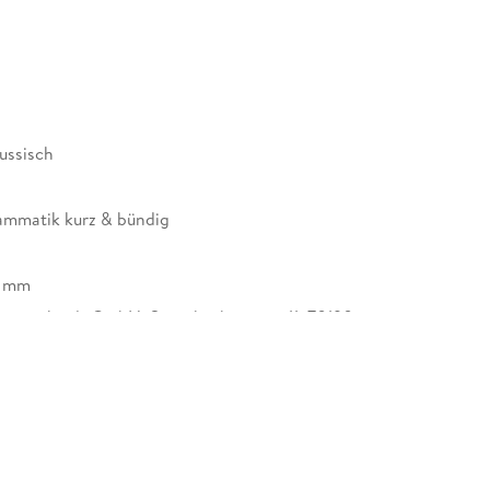
ussisch
mmatik kurz & bündig
9 mm
enscheidt GmbH, Stoeckachstrasse 11, 70190
, kundenservice@pons.de