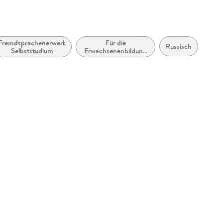
Fremdsprachenerwerb:
Für die
Russisch
Selbststudium
Erwachsenenbildung
(Deutschland)