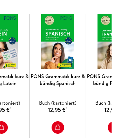
matik kurz &
PONS Grammatik kurz &
PONS Grammatik kurz 
g Latein
bündig Spanisch
bündig Französisch
artoniert)
Buch (kartoniert)
Buch (kartoniert)
95 €
12,95 €
12,95 €
*
*
*