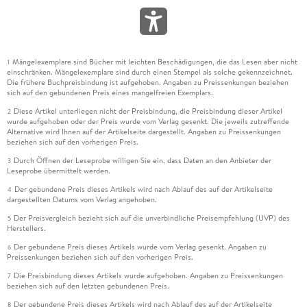
Mängelexemplare sind Bücher mit leichten Beschädigungen, die das Lesen aber nicht
1
einschränken. Mängelexemplare sind durch einen Stempel als solche gekennzeichnet.
Die frühere Buchpreisbindung ist aufgehoben. Angaben zu Preissenkungen beziehen
sich auf den gebundenen Preis eines mangelfreien Exemplars.
Diese Artikel unterliegen nicht der Preisbindung, die Preisbindung dieser Artikel
2
wurde aufgehoben oder der Preis wurde vom Verlag gesenkt. Die jeweils zutreffende
Alternative wird Ihnen auf der Artikelseite dargestellt. Angaben zu Preissenkungen
beziehen sich auf den vorherigen Preis.
Durch Öffnen der Leseprobe willigen Sie ein, dass Daten an den Anbieter der
3
Leseprobe übermittelt werden.
Der gebundene Preis dieses Artikels wird nach Ablauf des auf der Artikelseite
4
dargestellten Datums vom Verlag angehoben.
Der Preisvergleich bezieht sich auf die unverbindliche Preisempfehlung (UVP) des
5
Herstellers.
Der gebundene Preis dieses Artikels wurde vom Verlag gesenkt. Angaben zu
6
Preissenkungen beziehen sich auf den vorherigen Preis.
Die Preisbindung dieses Artikels wurde aufgehoben. Angaben zu Preissenkungen
7
beziehen sich auf den letzten gebundenen Preis.
Der gebundene Preis dieses Artikels wird nach Ablauf des auf der Artikelseite
8