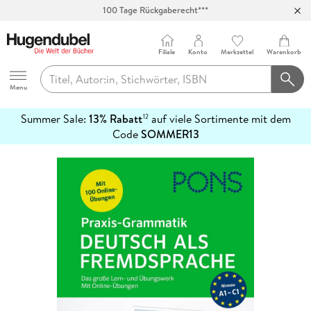
100 Tage Rückgaberecht***
Abholung in über 100 Filialen
Filiale
Konto
Merkzettel
Warenkorb
Hugendubel
Menu
Summer Sale:
13% Rabatt
auf viele Sortimente mit dem
12
mehr
Code
SOMMER13
erfahren