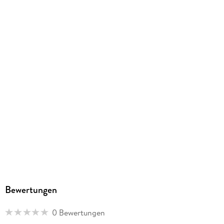
9783125660465
Herstelleradresse
PONS Langenscheidt GmbH, Stoeckachstrasse 11, 70190
Stuttgart, kundenservice@pons.de
Bewertungen
0 Bewertungen