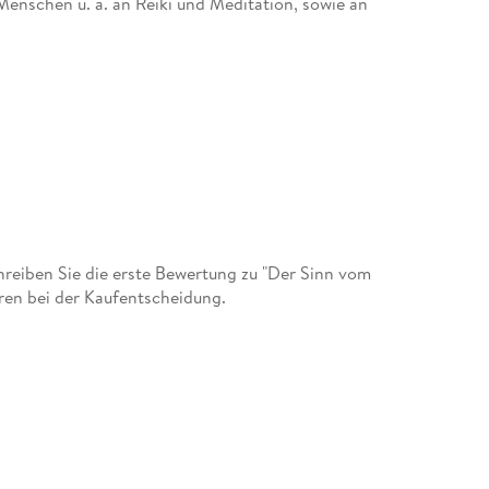
Menschen u. a. an Reiki und Meditation, sowie an
Bestseller Quell der Heilung entstanden.
 sich seitdem, neben als Verleger, als Musik-
er damit auch ähnlich denkenden Autoren eine
kt, der sein Leben von einem Tag auf den
heit gezwungen worden, seinen bis dahin
eiben Sie die erste Bewertung zu "Der Sinn vom
ren bei der Kaufentscheidung.