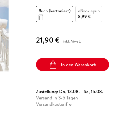
Fremdsprachige Bücher
n Lernhilfen
 Jugendbücher
eiber
Hörbuch Downloads im Bundle
cher
 Vergleich
 Puzzlezubehör
Lernen
New Adult
STABILO
Taschenbücher
Buch (kartoniert)
eBook epub
hilfen
hriller
 Backen
er
lender
Ratgeber
8,99 €
op
hriller
Romance
Sachbücher
21,90 €
precher:innen
inkl. Mwst.
Science Fiction
Fremdsprachige Bücher
In den Warenkorb
Zustellung:
Do, 13.08. - Sa, 15.08.
Versand in 3-5 Tagen
Versandkostenfrei