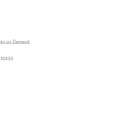
nze Geschehen heute aus spiritueller Sicht
oks on Demand
310430