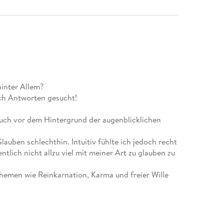
hinter Allem?
ch Antworten gesucht!
uch vor dem Hintergrund der augenblicklichen
Glauben schlechthin. Intuitiv fühlte ich jedoch recht
entlich nicht allzu viel mit meiner Art zu glauben zu
emen wie Reinkarnation, Karma und freier Wille
tensiv beschäftigte und dabei herausfand, dass sie
nsere landläufige Meinung besagt.
sarote Esoterik konnten für mich der Lehrmeister
iden Seiten sympathisiert, bis ich nach langer Zeit