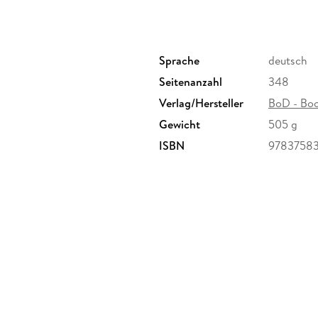
meinen eigenen Weg gefunden habe und das ga
betrachten kann.
Sprache
deutsch
Seitenanzahl
348
Verlag/Hersteller
BoD - Bo
Gewicht
505 g
ISBN
9783758