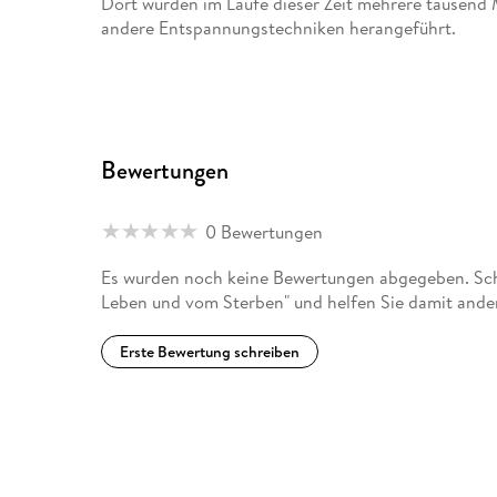
Dort wurden im Laufe dieser Zeit mehrere tausend 
andere Entspannungstechniken herangeführt.
Hier ist auch der inzwischen weltweit bekannte CD-
Danach hat er den Verlag Arche Noah gegründet und
Komponist und Buchautor betätigt. Ferner konnte 
Bewertungen
Plattform bereitstellen.
2004 wurde bei ihm ein großer Gehirntumor entdec
0 Bewertungen
anderen total veränderte. Er ist infolge der Krank
erfolgreich geführten Verlag zu verkaufen.
Es wurden noch keine Bewertungen abgegeben. Schr
Leben und vom Sterben" und helfen Sie damit ande
Erste Bewertung schreiben