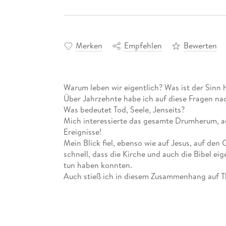
Merken
Empfehlen
Bewerten
Warum leben wir eigentlich? Was ist der Sinn 
Über Jahrzehnte habe ich auf diese Fragen na
Was bedeutet Tod, Seele, Jenseits?
Mich interessierte das gesamte Drumherum, a
Ereignisse!
Mein Blick fiel, ebenso wie auf Jesus, auf den 
schnell, dass die Kirche und auch die Bibel eig
tun haben konnten.
Auch stieß ich in diesem Zusammenhang auf Th
oder Vorherbestimmung, mit denen ich mich in
oft eine völlig andere Bedeutung haben, als u
Weder die offizielle Wissenschaft noch die ro
sein. Doch auch hier habe ich zeitweise mit be