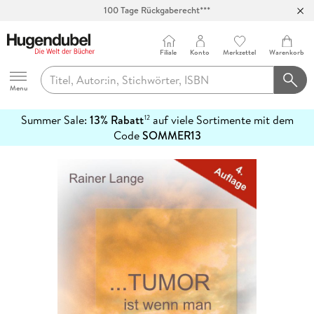
100 Tage Rückgaberecht***
Abholung in über 100 Filialen
Filiale
Konto
Merkzettel
Warenkorb
Hugendubel
Menu
Summer Sale:
13% Rabatt
auf viele Sortimente mit dem
12
mehr
Code
SOMMER13
erfahren