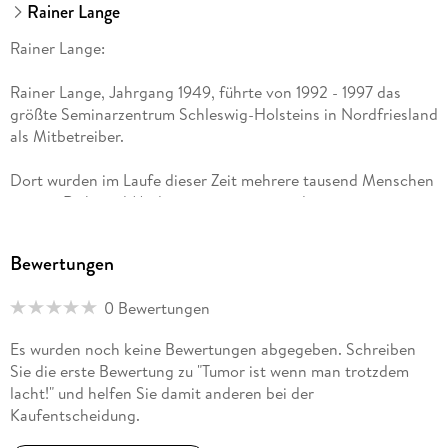
Rainer Lange
Rainer Lange:
Rainer Lange, Jahrgang 1949, führte von 1992 - 1997 das
größte Seminarzentrum Schleswig-Holsteins in Nordfriesland
als Mitbetreiber.
Dort wurden im Laufe dieser Zeit mehrere tausend Menschen
u. a. an Reiki und Meditation, sowie an andere
Entspannungstechniken herangeführt.
Bewertungen
Hier ist auch der inzwischen weltweit bekannte CD-Bestseller
Quell der Heilung entstanden.
0 Bewertungen
Danach hat er den Verlag Arche Noah gegründet und sich
Es wurden noch keine Bewertungen abgegeben. Schreiben
seitdem, neben als Verleger, als Musik-Komponist und
Sie die erste Bewertung zu "Tumor ist wenn man trotzdem
Buchautor betätigt. Ferner konnte er damit auch ähnlich
lacht!" und helfen Sie damit anderen bei der
denkenden Autoren eine Plattform bereitstellen.
Kaufentscheidung.
2004 wurde bei ihm ein großer Gehirntumor entdeckt, der