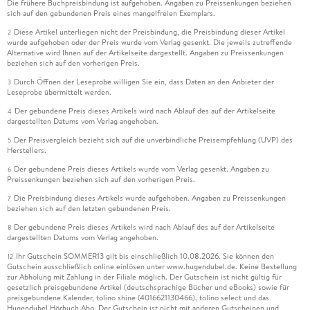
Die frühere Buchpreisbindung ist aufgehoben. Angaben zu Preissenkungen beziehen
sich auf den gebundenen Preis eines mangelfreien Exemplars.
Diese Artikel unterliegen nicht der Preisbindung, die Preisbindung dieser Artikel
2
wurde aufgehoben oder der Preis wurde vom Verlag gesenkt. Die jeweils zutreffende
Alternative wird Ihnen auf der Artikelseite dargestellt. Angaben zu Preissenkungen
beziehen sich auf den vorherigen Preis.
Durch Öffnen der Leseprobe willigen Sie ein, dass Daten an den Anbieter der
3
Leseprobe übermittelt werden.
Der gebundene Preis dieses Artikels wird nach Ablauf des auf der Artikelseite
4
dargestellten Datums vom Verlag angehoben.
Der Preisvergleich bezieht sich auf die unverbindliche Preisempfehlung (UVP) des
5
Herstellers.
Der gebundene Preis dieses Artikels wurde vom Verlag gesenkt. Angaben zu
6
Preissenkungen beziehen sich auf den vorherigen Preis.
Die Preisbindung dieses Artikels wurde aufgehoben. Angaben zu Preissenkungen
7
beziehen sich auf den letzten gebundenen Preis.
Der gebundene Preis dieses Artikels wird nach Ablauf des auf der Artikelseite
8
dargestellten Datums vom Verlag angehoben.
Ihr Gutschein SOMMER13 gilt bis einschließlich 10.08.2026. Sie können den
12
Gutschein ausschließlich online einlösen unter www.hugendubel.de. Keine Bestellung
zur Abholung mit Zahlung in der Filiale möglich. Der Gutschein ist nicht gültig für
gesetzlich preisgebundene Artikel (deutschsprachige Bücher und eBooks) sowie für
preisgebundene Kalender, tolino shine (4016621130466), tolino select und das
Hugendubel Hörbuch Abo. Der Gutschein ist nicht mit anderen Gutscheinen und