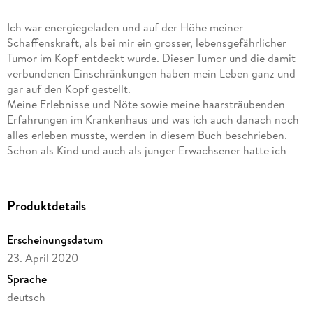
Ich war energiegeladen und auf der Höhe meiner
Schaffenskraft, als bei mir ein grosser, lebensgefährlicher
Tumor im Kopf entdeckt wurde. Dieser Tumor und die damit
verbundenen Einschränkungen haben mein Leben ganz und
gar auf den Kopf gestellt.
Meine Erlebnisse und Nöte sowie meine haarsträubenden
Erfahrungen im Krankenhaus und was ich auch danach noch
alles erleben musste, werden in diesem Buch beschrieben.
Schon als Kind und auch als junger Erwachsener hatte ich
Spass an dem Wortspiel "Tumor ist wenn man trotzdem lacht".
Dass diese abgewandelte Redewendung auf solche Weise bei
mir Wahrheit finden sollte, habe ich mir jedoch nie träumen
Produktdetails
lassen. Ich habe sodann versucht, dem Tumor und dendanach
auftretenden Problemen lachend ins Auge zu sehen, ihnen
Erscheinungsdatum
die Schärfe und Tragik zu nehmen.
23. April 2020
Sprache
deutsch