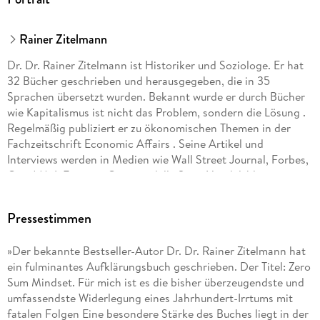
"Das Nullsummendenken ist nicht nur ein ökonomischer
Irrtum. Es ist das Betriebssystem hinter Neid,
Rainer Zitelmann
Protektionismus und Umverteilungspolitik. Studierende
jeglichen Alters, die verstehen, woher es kommt und warum
Dr. Dr. Rainer Zitelmann ist Historiker und Soziologe. Er hat
es falsch liegt, werden die Welt klarer sehen als die meisten
32 Bücher geschrieben und herausgegeben, die in 35
ihrer Altersgenossen, und in der Lage sein, sie tatsächlich zu
Sprachen übersetzt wurden. Bekannt wurde er durch Bücher
produktiv zu gestalten."
wie Kapitalismus ist nicht das Problem, sondern die Lösung .
Regelmäßig publiziert er zu ökonomischen Themen in der
Wolf von Laer, PhD, CEO von Students For Liberty, der
Fachzeitschrift Economic Affairs . Seine Artikel und
weltweit größten libertären Studentenorganisation
Interviews werden in Medien wie Wall Street Journal, Forbes,
City AM, L Express, Corriere della Sera, Handelsblatt,
"Auf Grundlage neuester Erkenntnisse der Sozialpsychologie
WirtschaftsWoche, Focus, Welt und vielen weiteren
zeichnet Zitelmann nach, wie uralte Vorstellungen über
veröffentlicht. 2025 erhielt er den Publizistikpreis Innovator
Macht, Status und Handel unser Denken in modernen
Pressestimmen
des Jahres.
Gesellschaften weiterhin verzerren. Dieses scharfsinnige
Buch verdichtet eine umfangreiche empirische Forschung zu
»Der bekannte Bestseller-Autor Dr. Dr. Rainer Zitelmann hat
Nullsummenüberzeugungen zu einem überzeugenden
ein fulminantes Aufklärungsbuch geschrieben. Der Titel: Zero
Plädoyer für Win-win-Kooperation und freie Märkte."
Sum Mindset. Für mich ist es die bisher überzeugendste und
umfassendste Widerlegung eines Jahrhundert-Irrtums mit
Prof. Alberto Mingardi, PhD, Istituto Bruno Leoni, Mailand
fatalen Folgen Eine besondere Stärke des Buches liegt in der