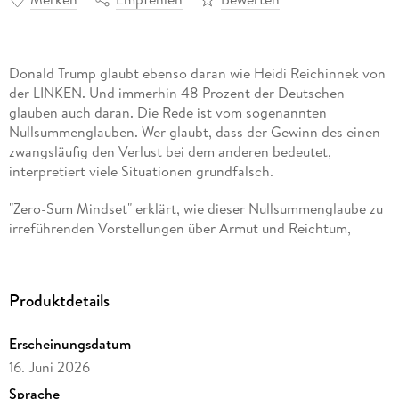
Donald Trump glaubt ebenso daran wie Heidi Reichinnek von
der LINKEN. Und immerhin 48 Prozent der Deutschen
glauben auch daran. Die Rede ist vom sogenannten
Nullsummenglauben. Wer glaubt, dass der Gewinn des einen
zwangsläufig den Verlust bei dem anderen bedeutet,
interpretiert viele Situationen grundfalsch.
"Zero-Sum Mindset" erklärt, wie dieser Nullsummenglaube zu
irreführenden Vorstellungen über Armut und Reichtum,
Handel und Globalisierung sowie über wirtschaftliche und
zwischenmenschliche Beziehungen führt - und warum diese
Weltsicht ganze Länder ärmer macht. Zitelmann beschreibt
Produktdetails
anschaulich an vielen Beispielen, wie das Zero-Sum Mindset
Vertrauen untergräbt, zu Neid, Misstrauen und Vorurteilen
Erscheinungsdatum
führt und damit auch dem Einzelnen schadet.
16. Juni 2026
"Zero-Sum Mindset" verbindet politische Ökonomie mit
Sprache