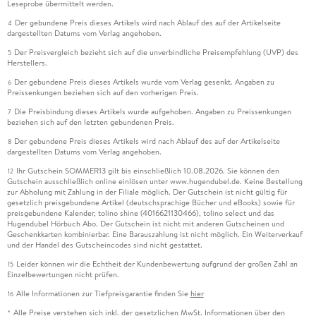
Leseprobe übermittelt werden.
Der gebundene Preis dieses Artikels wird nach Ablauf des auf der Artikelseite
4
dargestellten Datums vom Verlag angehoben.
Der Preisvergleich bezieht sich auf die unverbindliche Preisempfehlung (UVP) des
5
Herstellers.
Der gebundene Preis dieses Artikels wurde vom Verlag gesenkt. Angaben zu
6
Preissenkungen beziehen sich auf den vorherigen Preis.
Die Preisbindung dieses Artikels wurde aufgehoben. Angaben zu Preissenkungen
7
beziehen sich auf den letzten gebundenen Preis.
Der gebundene Preis dieses Artikels wird nach Ablauf des auf der Artikelseite
8
dargestellten Datums vom Verlag angehoben.
Ihr Gutschein SOMMER13 gilt bis einschließlich 10.08.2026. Sie können den
12
Gutschein ausschließlich online einlösen unter www.hugendubel.de. Keine Bestellung
zur Abholung mit Zahlung in der Filiale möglich. Der Gutschein ist nicht gültig für
gesetzlich preisgebundene Artikel (deutschsprachige Bücher und eBooks) sowie für
preisgebundene Kalender, tolino shine (4016621130466), tolino select und das
Hugendubel Hörbuch Abo. Der Gutschein ist nicht mit anderen Gutscheinen und
Geschenkkarten kombinierbar. Eine Barauszahlung ist nicht möglich. Ein Weiterverkauf
und der Handel des Gutscheincodes sind nicht gestattet.
Leider können wir die Echtheit der Kundenbewertung aufgrund der großen Zahl an
15
Einzelbewertungen nicht prüfen.
Alle Informationen zur Tiefpreisgarantie finden Sie
hier
16
Alle Preise verstehen sich inkl. der gesetzlichen MwSt. Informationen über den
*