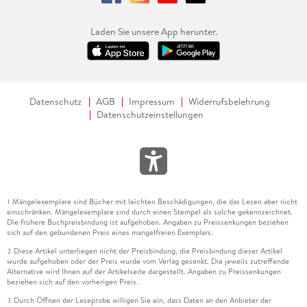
Laden Sie unsere App herunter.
Datenschutz
AGB
Impressum
Widerrufsbelehrung
Datenschutzeinstellungen
Mängelexemplare sind Bücher mit leichten Beschädigungen, die das Lesen aber nicht
1
einschränken. Mängelexemplare sind durch einen Stempel als solche gekennzeichnet.
Die frühere Buchpreisbindung ist aufgehoben. Angaben zu Preissenkungen beziehen
sich auf den gebundenen Preis eines mangelfreien Exemplars.
Diese Artikel unterliegen nicht der Preisbindung, die Preisbindung dieser Artikel
2
wurde aufgehoben oder der Preis wurde vom Verlag gesenkt. Die jeweils zutreffende
Alternative wird Ihnen auf der Artikelseite dargestellt. Angaben zu Preissenkungen
beziehen sich auf den vorherigen Preis.
Durch Öffnen der Leseprobe willigen Sie ein, dass Daten an den Anbieter der
3