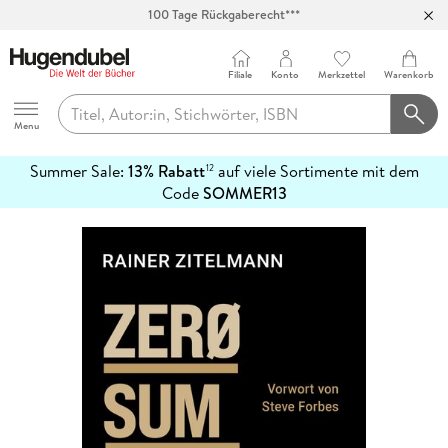
100 Tage Rückgaberecht***
Abholung in über 100 Filialen
Filiale
Konto
Merkzettel
Warenkorb
Hugendubel
Menu
Summer Sale:
13% Rabatt
auf viele Sortimente mit dem
12
mehr
Code
SOMMER13
erfahren