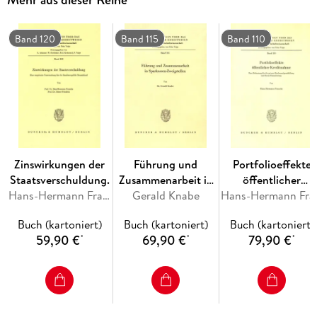
Band 120
Band 115
Band 110
Zinswirkungen der
Führung und
Portfolioeffekte
Staatsverschuldung.
Zusammenarbeit in
öffentlicher
Hans-Hermann Francke, Dieter Friedrich
Gerald Knabe
Sparkassen-
Kreditnahme.
Hans-H
Zweigstellen.
Buch (kartoniert)
Buch (kartoniert)
Buch (kartoniert)
59,90 €
69,90 €
79,90 €
*
*
*