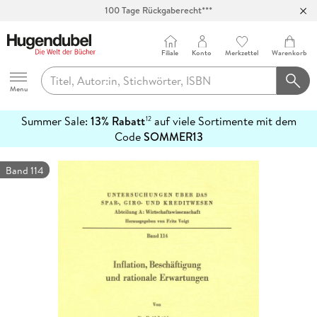
100 Tage Rückgaberecht***
Abholung in über 100 Filialen
Filiale
Konto
Merkzettel
Warenkorb
Hugendubel
Menu
Summer Sale:
13% Rabatt
auf viele Sortimente mit dem
12
mehr
Code
SOMMER13
erfahren
Band 114