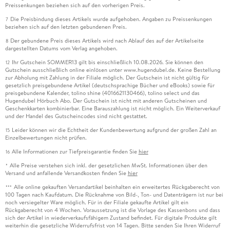
Preissenkungen beziehen sich auf den vorherigen Preis.
Die Preisbindung dieses Artikels wurde aufgehoben. Angaben zu Preissenkungen
7
beziehen sich auf den letzten gebundenen Preis.
Der gebundene Preis dieses Artikels wird nach Ablauf des auf der Artikelseite
8
dargestellten Datums vom Verlag angehoben.
Ihr Gutschein SOMMER13 gilt bis einschließlich 10.08.2026. Sie können den
12
Gutschein ausschließlich online einlösen unter www.hugendubel.de. Keine Bestellung
zur Abholung mit Zahlung in der Filiale möglich. Der Gutschein ist nicht gültig für
gesetzlich preisgebundene Artikel (deutschsprachige Bücher und eBooks) sowie für
preisgebundene Kalender, tolino shine (4016621130466), tolino select und das
Hugendubel Hörbuch Abo. Der Gutschein ist nicht mit anderen Gutscheinen und
Geschenkkarten kombinierbar. Eine Barauszahlung ist nicht möglich. Ein Weiterverkauf
und der Handel des Gutscheincodes sind nicht gestattet.
Leider können wir die Echtheit der Kundenbewertung aufgrund der großen Zahl an
15
Einzelbewertungen nicht prüfen.
Alle Informationen zur Tiefpreisgarantie finden Sie
hier
16
Alle Preise verstehen sich inkl. der gesetzlichen MwSt. Informationen über den
*
Versand und anfallende Versandkosten finden Sie
hier
Alle online gekauften Versandartikel beinhalten ein erweitertes Rückgaberecht von
***
100 Tagen nach Kaufdatum. Die Rücknahme von Bild-, Ton- und Datenträgern ist nur bei
noch versiegelter Ware möglich. Für in der Filiale gekaufte Artikel gilt ein
Rückgaberecht von 4 Wochen. Voraussetzung ist die Vorlage des Kassenbons und dass
sich der Artikel in wiederverkaufsfähigem Zustand befindet. Für digitale Produkte gilt
weiterhin die gesetzliche Widerrufsfrist von 14 Tagen. Bitte senden Sie Ihren Widerruf