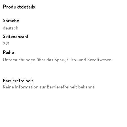
Produktdetails
Sprache
deutsch
Seitenanzahl
221
Reihe
Untersuchungen über das Spar-, Giro- und Kreditwesen
(SGK), 114
Autor/Autorin
Barrierefreiheit
Ralf Lübbers
Keine Information zur Barrierefreiheit bekannt
Verlag/Hersteller
Duncker & Humblot
Produktart
kartoniert
Abbildungen